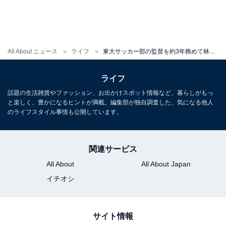
All About ニュース
ライフ
東大サッカー部の監督を約3年務めて林陵平が感じたこと。指導と子育ての共通点とは？
ライフ
話題の生活雑貨やファッション、お出かけスポット情報など、暮らしがもっ
と楽しく、豊かになるヒントが満載。編集部が独自調査した、気になる他人
のライフスタイル事情も公開しています。
関連サービス
All About
All About Japan
イチオシ
サイト情報