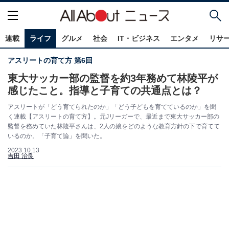
連載
ライフ
グルメ
社会
IT・ビジネス
エンタメ
リサ
アスリートの育て方 第6回
東大サッカー部の監督を約3年務めて林陵平が
感じたこと。指導と子育ての共通点とは？
アスリートが「どう育てられたのか」「どう子どもを育てているのか」を聞
く連載【アスリートの育て方】。元Jリーガーで、最近まで東大サッカー部の
監督を務めていた林陵平さんは、2人の娘をどのような教育方針の下で育てて
いるのか。「子育て論」を聞いた。
2023.10.13
吉田 治良