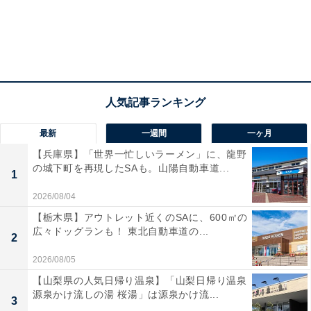
最新
一週間
一ヶ月
【兵庫県】「世界一忙しいラーメン」に、龍野
の城下町を再現したSAも。山陽自動車道...
1
2026/08/04
【栃木県】アウトレット近くのSAに、600㎡の
広々ドッグランも！ 東北自動車道の...
2
2026/08/05
【山梨県の人気日帰り温泉】「山梨日帰り温泉
源泉かけ流しの湯 桜湯」は源泉かけ流...
3