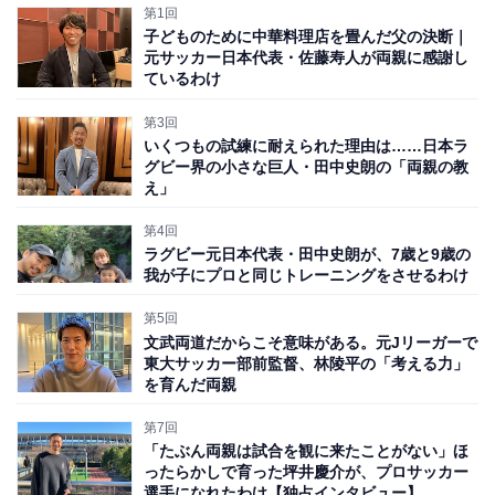
第1回
子どものために中華料理店を畳んだ父の決断｜
元サッカー日本代表・佐藤寿人が両親に感謝し
ているわけ
第3回
いくつもの試練に耐えられた理由は……日本ラ
グビー界の小さな巨人・田中史朗の「両親の教
え」
第4回
ラグビー元日本代表・田中史朗が、7歳と9歳の
我が子にプロと同じトレーニングをさせるわけ
第5回
文武両道だからこそ意味がある。元Jリーガーで
東大サッカー部前監督、林陵平の「考える力」
を育んだ両親
第7回
「たぶん両親は試合を観に来たことがない」ほ
ったらかしで育った坪井慶介が、プロサッカー
選手になれたわけ【独占インタビュー】