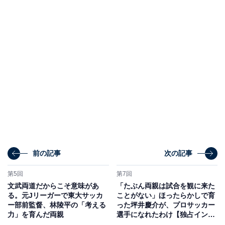
前の記事
次の記事
第5回
第7回
文武両道だからこそ意味があ
「たぶん両親は試合を観に来た
る。元Jリーガーで東大サッカ
ことがない」ほったらかしで育
ー部前監督、林陵平の「考える
った坪井慶介が、プロサッカー
力」を育んだ両親
選手になれたわけ【独占インタ
ビュー】