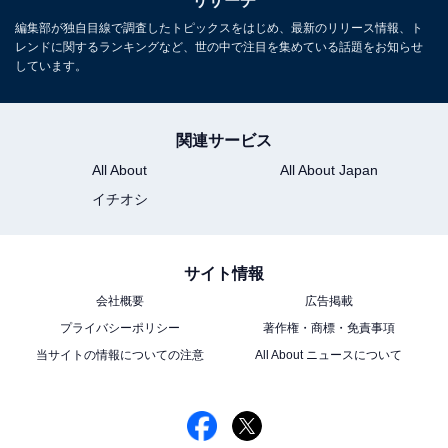
リサーチ
編集部が独自目線で調査したトピックスをはじめ、最新のリリース情報、ト
レンドに関するランキングなど、世の中で注目を集めている話題をお知らせ
しています。
関連サービス
All About
All About Japan
イチオシ
こちらもおすすめ
好きな「メンズモデル出身の俳優」ランキン
グ！ 2位「反町隆史」、1位は？
サイト情報
会社概要
広告掲載
プライバシーポリシー
著作権・商標・免責事項
当サイトの情報についての注意
All About ニュースについて
1
2