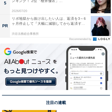
ンキング！ 2位「櫻井優衣」...
5
2026/07/20
リボ地獄から抜け出したい人は、返済を3～6
View this post on Instagram
ヶ月停止して『大幅に減額してから返済す...
PR
渋谷法務総合事務所
Recommended by
A post shared by 千葉雄大 (@yudaichibaofficial)
1位に輝いたのは、千葉雄大さんでした！ 千葉さんは、
注目の連載
都内の大学に通っていた頃、ファッション誌『CHOKi