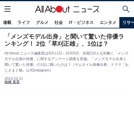
連載
ライフ
グルメ
社会
IT・ビジネス
エンタメ
リサ
「メンズモデル出身」と聞いて驚いた俳優ラ
ンキング！ 2位「草刈正雄」、1位は？
All About ニュース編集部は9月11日～10月5日、全国232人を対象に「メンズ
モデル出身の俳優」に関するアンケート調査を実施。「メンズモデル出身と
聞いて驚いた俳優」の1位に輝いたのは？（サムネイル画像出典：ドラマ『お
じさまと猫』公式Instagram）
2023.10.21
柿崎 真英