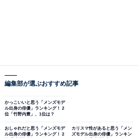
A post shared by おじさまと猫?【ドラマ公式】テレビ東京 (@tx_o
編集部が選ぶおすすめ記事
2位には、草刈正雄さんがランクイン。福岡の高校在学
かっこいいと思う「メンズモデ
中にスカウトされ上京した草刈さんは、1970年に資生堂
ル出身の俳優」ランキング！ 2
位「竹野内豊」、1位は？
の専属モデルとなりデビュー。当初から、その甘いルッ
クスと軽快な語り口で人気を集め、2年余りのファッシ
おしゃれだと思う「メンズモデ
カリスマ性があると思う「メン
ョンモデル活動の後、俳優へ転向します。
ル出身の俳優」ランキング！ 2
ズモデル出身の俳優」ランキン