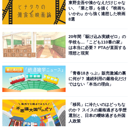
東野圭吾や湊かなえだけじゃな
CHOKi』（内外出版社）の専属モデルとして活動。同誌
い、「業と罪」を描く『映画ち
をたまたま見かけた現事務所のスタッフからスカウトさ
いかわ』から強く連想した映画
8選
れたのを機に、俳優としての活動をスタートします。
20年間「駆け込み実績ゼロ」の
デビュー作となる、特撮ドラマ『天装戦隊ゴセイジャ
学校も…「こども110番の家」
ー』（テレビ朝日系）では、主演のアラタ／ゴセイレッ
は本当に必要？ PTAが直面する
理想と現実
ド役に抜てき。その後、ドラマ『家売るオンナ』（日本
テレビ系）や『おっさんずラブ-in the sky-』（テレビ朝
日系）など人気作に数多く出演しています。
「青春18きっぷ」販売激減の裏
に何が？ 連続利用の厳格化だけ
ではない「本当の理由」
回答者からは、「モデルというより、王子様系の可愛い
アイドルっぽいから」（東京都・40代女性）、「かっこ
いいお兄さんでアイドル出身だと思ってました」（東京
「移民」に冷たいのはどっちな
のか？ スイスの厳格過ぎる学歴
都・50代男性）などの声が聞かれました。
選別と、日本の曖昧過ぎる外国
人政策
※回答者のコメントは原文ママです