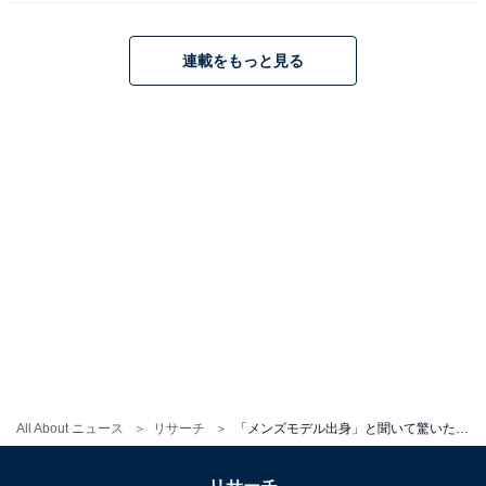
連載をもっと見る
＞次ページ：8位までの全ランキング結果を見る
この記事の筆者：柿崎 真英 プロフィール
2019年よりフリーランスライター・エディターとして活
動。月刊誌やニュースサイト編集者としてのバックグラ
ウンドを持つ。現在はローカルメディアでの活動を中心
に、エンタメ・トレンド記事なども執筆。
All About ニュース
リサーチ
「メンズモデル出身」と聞いて驚いた俳優ランキング！ 2位「草刈正雄」、1位は？