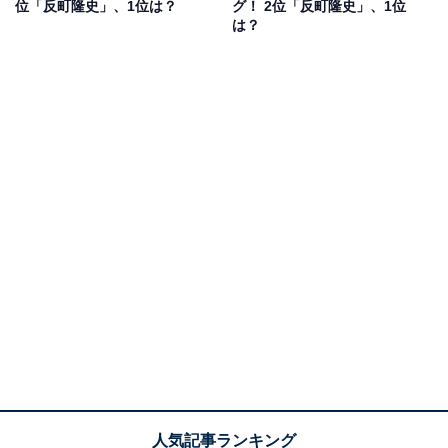
位「反町隆史」、1位は？
グ！ 2位「反町隆史」、1位
は？
1974年から東宝の専属となり、同年公開された映画『沖
田総司』で複数の映画賞を受賞。その後、ドラマや映
画、舞台など多数の作品に出演しています。
回答者からは、「大御所の俳優さんというイメージだっ
たので、モデル出身と聞いて驚きました」（東京都・40
代女性）、「俳優一本で下積み時代からやってこられた
イメージだったので驚きました」（奈良県・40代女性）
といった意見が上がりました。