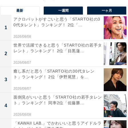
最新
一週間
一ヶ月
アクロバットがすごいと思う「STARTO社の3
0代タレント」ランキング！ 2位「...
1
2026/08/08
世界で活躍できると思う「STARTO社の若手タ
レント」ランキング！ 2位「目黒蓮...
2
第1位：千葉雄大
2026/08/07
癒し系だと思う「STARTO社の30代タレン
ト」ランキング！ 2位「伊野尾慧」を...
3
2026/08/07
面倒見がいいと思う「STARTO社の若手タレン
ト」ランキング！ 同率2位「佐藤勝...
4
2026/08/08
「KAWAII LAB.」でかわいいと思うアイドルラ