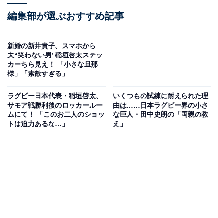
編集部が選ぶおすすめ記事
新婚の新井貴子、スマホから
夫“笑わない男”稲垣啓太ステッ
カーちら見え！ 「小さな旦那
様」「素敵すぎる」
ラグビー日本代表・稲垣啓太、
いくつもの試練に耐えられた理
サモア戦勝利後のロッカールー
由は……日本ラグビー界の小さ
ムにて！ 「このお二人のショッ
な巨人・田中史朗の「両親の教
トは迫力あるな…」
え」