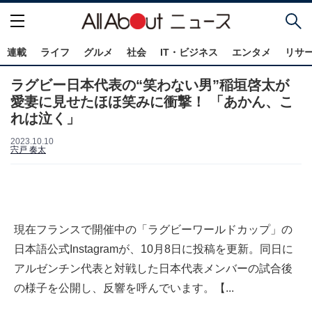
連載
ライフ
グルメ
社会
IT・ビジネス
エンタメ
リサ
ラグビー日本代表の“笑わない男”稲垣啓太が
愛妻に見せたほほ笑みに衝撃！ 「あかん、こ
れは泣く」
2023.10.10
宍戸 奏太
現在フランスで開催中の「ラグビーワールドカップ」の
日本語公式Instagramが、10月8日に投稿を更新。同日に
アルゼンチン代表と対戦した日本代表メンバーの試合後
の様子を公開し、反響を呼んでいます。【...