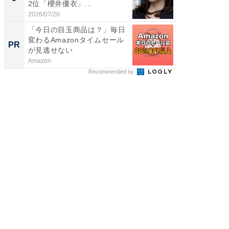
2位「櫻井優衣」...
ンキング
2026/07/20
2026/08/0
「今日の目玉商品は？」毎日
【銀座】
変わるAmazonタイムセール
の贅沢
PR
PR
が見逃せない
Amazon
ReFa GIN
Recommended by