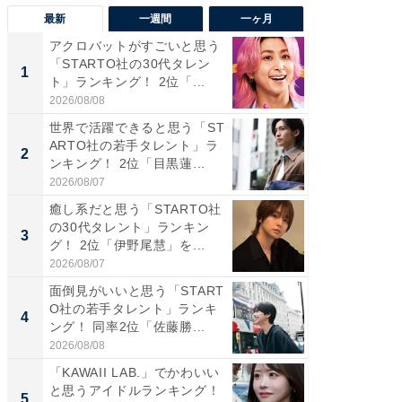
最新
一週間
一ヶ月
アクロバットがすごいと思う
癒し系だ
「STARTO社の30代タレン
の若手
1
1
ト」ランキング！ 2位「...
グ！ 2
2026/08/08
2026/08/0
世界で活躍できると思う「ST
癒し系だ
ARTO社の若手タレント」ラ
の30代
2
2
ンキング！ 2位「目黒蓮...
グ！ 2
2026/08/07
2026/08/0
癒し系だと思う「STARTO社
「パフ
の30代タレント」ランキン
思うST
3
3
グ！ 2位「伊野尾慧」を...
ンキング
2026/08/07
2026/08/0
面倒見がいいと思う「START
ギャップ
O社の若手タレント」ランキ
RTO社
4
4
ング！ 同率2位「佐藤勝...
キング！
2026/08/08
2026/08/0
「KAWAII LAB.」でかわいい
世界で活
と思うアイドルランキング！
ARTO
5
5