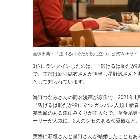
画像出典：『逃げるは恥だが役に立つ』
公式Webサイ
1位にランクインしたのは、『逃げるは恥だが役
で、主演は新垣結衣さんが担当し星野源さんと
として知られています。
海野つなみさんの同名漫画が原作で、2021年
『逃げるは恥だが役に立つ ガンバレ人類！新
妄想癖のある森山みくりが主人公で、草食系男
ーリーが人気に。2人のクセのある恋愛観など、
実際に新垣さんと星野さんが結婚したこともあ