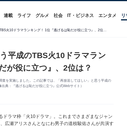
連載
ライフ
グルメ
社会
IT・ビジネス
エンタメ
リ
「再放送してほしい」と思う平成のTBS火10ドラマランキング！ 1位『逃げるは恥だが役に立つ』、2位は？
う平成のTBS火10ドラマラン
恥だが役に立つ』、2位は？
ケート調査を実施しました。この記事では、「再放送してほしい」と思う平成の
像出典：『逃げるは恥だが役に立つ』公式Webサイト）
れるドラマ枠「火10ドラマ」。これまでさまざまなジャン
らは、広瀬アリスさんとなにわ男子の道枝駿佑さんが共演す