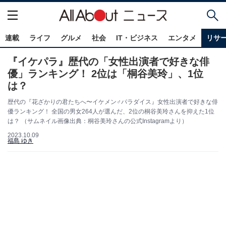
連載
ライフ
グルメ
社会
IT・ビジネス
エンタメ
リサ
『イケパラ』歴代の「女性出演者で好きな俳
優」ランキング！ 2位は「桐谷美玲」、1位
は？
歴代の『花ざかりの君たちへ〜イケメン♂パラダイス』女性出演者で好きな俳
優ランキング！ 全国の男女264人が選んだ、2位の桐谷美玲さんを抑えた1位
は？ （サムネイル画像出典：桐谷美玲さんの公式Instagramより）
2023.10.09
福島 ゆき