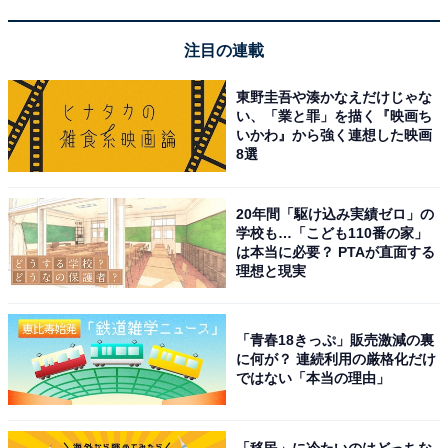
息子も真希ちゃんに夢中でした。初恋だったそうです
（40代女性／三重県）」「健気で一生懸命なところに心
注目の連載
を打たれました。徐々に女の子の表情に変わっていくの
も、見所でした（30代女性／福島県）」などのコメント
東野圭吾や湊かなえだけじゃな
が寄せられています。
い、「業と罪」を描く『映画ち
いかわ』から強く連想した映画
8選
＞次のページ：5位までの全ランキング結果を見る
20年間「駆け込み実績ゼロ」の
※回答者のコメントは原文ママです
学校も…「こども110番の家」
は本当に必要？ PTAが直面する
理想と現実
【イケパラを振り返る！】
この記事の筆者：福島 ゆき プロフィール
「青春18きっぷ」販売激減の裏
に何が？ 連続利用の厳格化だけ
アニメや漫画のレビュー、エンタメトピックスなどを中
ではない「本当の理由」
心に、オールジャンルで執筆中のライター。時々、店舗
取材などのリポート記事も担当。All AboutおよびAll
「移民」に冷たいのはどっちな