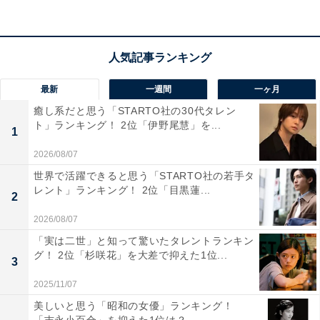
最新
一週間
一ヶ月
癒し系だと思う「STARTO社の30代タレン
ト」ランキング！ 2位「伊野尾慧」を...
1
第1位：堀北真希（2007年版）
2026/08/07
世界で活躍できると思う「STARTO社の若手タ
レント」ランキング！ 2位「目黒蓮...
2
2026/08/07
「実は二世」と知って驚いたタレントランキン
グ！ 2位「杉咲花」を大差で抑えた1位...
3
2025/11/07
美しいと思う「昭和の女優」ランキング！