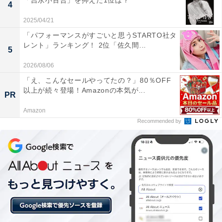
「吉永小百合」を抑えた1位は？
4
2025/04/21
堀北真希さん（画像出典：
NHK公式Webサイト
）
「パフォーマンスがすごいと思うSTARTO社タ
レント」ランキング！ 2位「佐久間...
5
第1位は、堀北真希さん。2007年に放送された『イケパ
2026/08/06
ラ』でヒロイン・芦屋瑞稀役を演じました。芦屋瑞稀
「え、こんなセールやってたの？」80％OFF
は、小栗旬さんが演じる憧れの高跳び選手、佐野泉に会
以上が続々登場！Amazonの本気が...
PR
うために男装して男子校に入学する運動神経抜群の帰国
Amazon
子女。ショートカットの堀北さんのボーイッシュな姿も
Recommended by
話題となりました。
回答者からは、「ショートヘアが似合いすぎて小顔でと
っても可愛かった（30代男性／神奈川県）」「可愛すぎ
たので忘れられません。男装も中性的な綺麗な男の子の
ようで似合っていました（20代女性／広島県）」「やっ
ぱりぶっちぎりで可愛かったので。当時幼稚園児だった