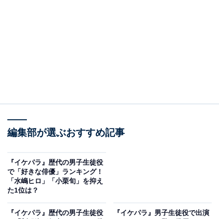
View this post on Instagram
A post shared by 桐谷美玲 (@mirei_kiritani_)
編集部が選ぶおすすめ記事
『イケパラ』歴代の男子生徒役
で「好きな俳優」ランキング！
第2位は、桐谷美玲さん。堀北真希さんがヒロインを務
「水嶋ヒロ」「小栗旬」を抑え
め、小栗旬さん、生田斗真さん、水嶋ヒロさんなど錚々
た1位は？
（そうそう）たるイケメン出演者がそろった2007年の
『イケパラ』歴代の男子生徒役
『イケパラ』男子生徒役で出演
『花ざかりの君たちへ〜イケメン♂パラダイス』で、聖