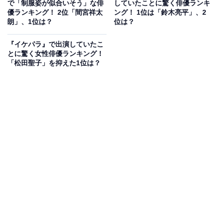
で「制服姿が似合いそう」な俳
していたことに驚く俳優ランキ
ブロッサム学園の尼崎カンナ役を演じました。許嫁であ
優ランキング！ 2位「間宮祥太
ング！ 1位は「鈴木亮平」、2
る第1寮の寮長で空手部主将・天王寺恵とのやりとりも
朗」、1位は？
位は？
見どころです。
『イケパラ』で出演していたこ
とに驚く女性俳優ランキング！
回答者からは、「美人（20代女性／広島県）」「可愛く
「松田聖子」を抑えた1位は？
てよく見ていた（30代女性／愛知県）」「ドラマの女性
という感じ（40代女性／千葉県）」「スタイルが良い
（50代女性／福岡県）」などのコメントが寄せられまし
た。