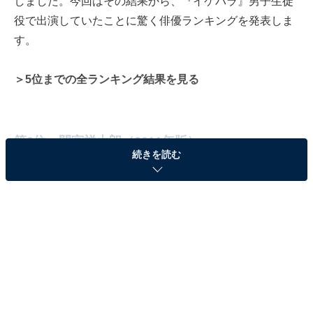
しました。今回はその結果から、『イケパラ』男子生徒
役で出演していたことに驚く俳優ランキングを発表しま
す。
＞5位までの全ランキング結果を見る
第2位：間宮祥太朗（2011年版）
続きを読む