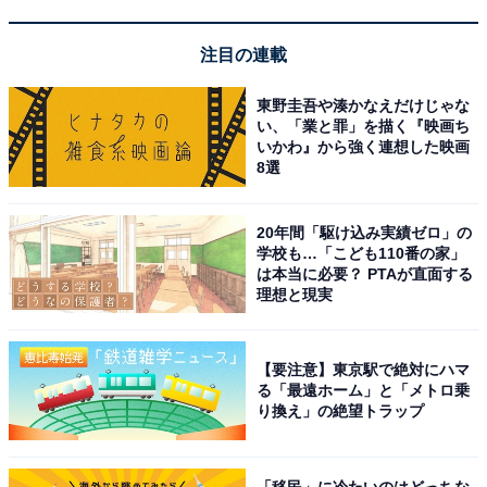
ン・芦屋瑞稀役を務めた2007年版『花ざかりの君たち
へ〜イケメン♂パラダイス』で第1寮所属の空手部部員・
注目の連載
明石総一郎役で出演。当時から鈴木さんの大きな魅力の
東野圭吾や湊かなえだけじゃな
1つでもある、鍛え抜かれた肉体美で、筋トレ命の格闘
い、「業と罪」を描く『映画ち
派イケメンを演じました。
いかわ』から強く連想した映画
8選
回答者からは、「制服姿が想像できないから（20代女性
／宮城県）」「生徒感があまりない気がする（10代女性
20年間「駆け込み実績ゼロ」の
学校も…「こども110番の家」
／大阪府）」「かなり胸板が厚いから（20代女性／愛知
は本当に必要？ PTAが直面する
県）」「ガッチリしていて男子高校生というイメージが
理想と現実
ないため（20代女性／大阪府）」などのコメントが寄せ
られました。
【要注意】東京駅で絶対にハマ
る「最遠ホーム」と「メトロ乗
＞次のページ：5位までの全ランキング結果を見る
り換え」の絶望トラップ
※回答者のコメントは原文ママです
「移民」に冷たいのはどっちな