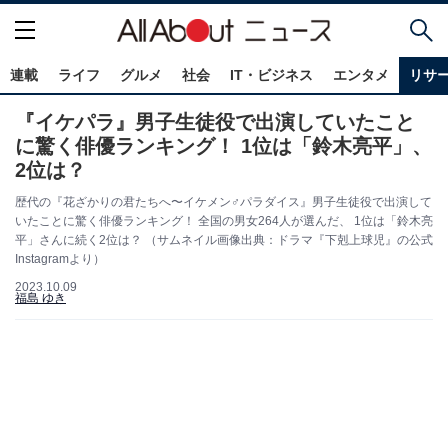
連載
ライフ
グルメ
社会
IT・ビジネス
エンタメ
リサ
『イケパラ』男子生徒役で出演していたこと
に驚く俳優ランキング！ 1位は「鈴木亮平」、
2位は？
歴代の『花ざかりの君たちへ〜イケメン♂パラダイス』男子生徒役で出演して
いたことに驚く俳優ランキング！ 全国の男女264人が選んだ、 1位は「鈴木亮
平」さんに続く2位は？ （サムネイル画像出典：ドラマ『下剋上球児』の公式
Instagramより）
2023.10.09
福島 ゆき