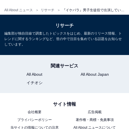
All About ニュース
リサーチ
『イケパラ』男子生徒役で出演していたことに驚く俳優ランキング！ 1位は「鈴木亮平」、2位は？
リサーチ
編集部が独自目線で調査したトピックスをはじめ、最新のリリース情報、ト
レンドに関するランキングなど、世の中で注目を集めている話題をお知らせ
こちらもおすすめ
しています。
『イケパラ』に出演してほしいジャニーズ俳優
ランキング！ 「道枝駿佑」を抑えた1位は？
関連サービス
All About
All About Japan
イチオシ
サイト情報
1
2
会社概要
広告掲載
プライバシーポリシー
著作権・商標・免責事項
当サイトの情報についての注意
All About ニュースについて