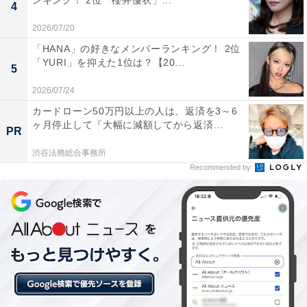
ンキング！ 2位「櫻井優衣」...
4
2026/07/20
「HANA」の好きなメンバーランキング！ 2位
「YURI」を抑えた1位は？【20...
5
View this post on Instagram
2026/07/24
カードローン50万円以上の人は、返済を3～6
ヶ月停止して『大幅に減額してから返済...
PR
渋谷法務総合事務所
Recommended by
A post shared by TBS日曜劇場「下剋上球児」【公式】10月スタート！ 
第1位は、鈴木亮平さんでした。堀北真希さんがヒロイ