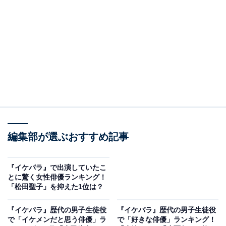
View this post on Instagram
編集部が選ぶおすすめ記事
A post shared by shotaro_mamiya (@shotaro_mamiya)
『イケパラ』で出演していたこ
とに驚く女性俳優ランキング！
「松田聖子」を抑えた1位は？
第2位は、間宮祥太朗さん。元AKB48・前田敦子さんが
『イケパラ』歴代の男子生徒役
『イケパラ』歴代の男子生徒役
ヒロイン役を務めた2011年放送の『花ざかりの君たちへ
で「イケメンだと思う俳優」ラ
で「好きな俳優」ランキング！