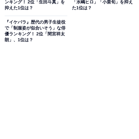
ンキング！ 2位「生田斗真」を
「水嶋ヒロ」「小栗旬」を抑え
～イケメン♂パラダイス～2011』に淡路圭介役で出演し
抑えた1位は？
た1位は？
ました。DJを目指し、放送部員として学内イベントを盛
り上げるノリのいい姿や個性的な髪形が話題となりまし
『イケパラ』歴代の男子生徒役
で「制服姿が似合いそう」な俳
た。
優ランキング！ 2位「間宮祥太
朗」、1位は？
回答者からは、「現在大人気ですが、当時は全く記憶に
ないので驚きました（30代男性／神奈川県）」「今思い
返しても出ていたことが思い出せず、名前を見て驚きま
した（40代女性／香川県）」「どこで出てたのか全くわ
からん（20代女性／大阪府）」「何かの番組で知って驚
いた。全く気が付かなかった（50代女性／愛知県）」な
ど、驚きの声が多数集まっています。