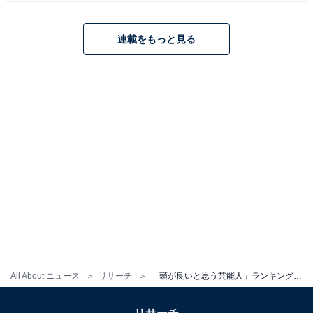
＞次ページ：10位までのランキング結果
連載をもっと見る
All About ニュース
リサーチ
「頭が良いと思う芸能人」ランキング！ 2位「明石家さんま」を抑えた1位は？