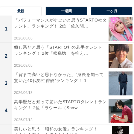
最新
一週間
一ヶ月
「パフォーマンスがすごいと思うSTARTO社タ
レント」ランキング！ 2位「佐久間...
1
1位：カズレーザー
2026/08/06
癒し系だと思う「STARTO社の若手タレント」
ランキング！ 2位「松島聡」を抑え...
2
2026/08/05
「背まで高いと思わなかった」“身長を知って
驚いた40代男性俳優”ランキング！ 1...
3
2026/06/13
高学歴だと知って驚いたSTARTOタレントラン
キング！ 2位「ラウール（Snow...
4
2025/07/13
美しいと思う「昭和の女優」ランキング！
View this post on Instagram