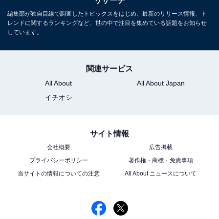
リサーチ
こちらもおすすめ
編集部が独自目線で調査したトピックスをはじめ、最新のリリース情報、ト
「実は高学歴」と知って驚いた男性俳優ランキ
レンドに関するランキングなど、世の中で注目を集めている話題をお知らせ
ング！ 2位 岩田剛典（慶應義塾大学）、1位
しています。
は？
関連サービス
All About
All About Japan
イチオシ
1
2
サイト情報
会社概要
広告掲載
プライバシーポリシー
著作権・商標・免責事項
当サイトの情報についての注意
All About ニュースについて