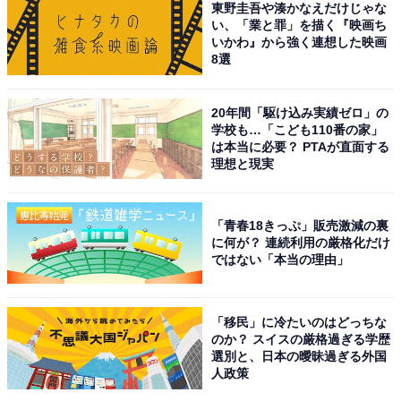
東野圭吾や湊かなえだけじゃな
で多数のクイズ番組でも活躍しており、現在は『カズレ
い、「業と罪」を描く『映画ち
ーザーと学ぶ。』（日本テレビ系）という冠番組も放送
いかわ』から強く連想した映画
8選
中です。
20年間「駆け込み実績ゼロ」の
アンケート回答者からは、「クイズ番組で活躍している
学校も…「こども110番の家」
から（20代女性）」「コメントがいつも端的で的確だか
は本当に必要？ PTAが直面する
理想と現実
ら（40代男性）」「知識の量も豊富だし普通の人とは考
えが違うから（30代男性）」「コメンテーターとしても
切れのある独自味方で意見できるから（40代女性）」
「青春18きっぷ」販売激減の裏
「話の切り口がいい。頭の回転が速くないとああいう展
に何が？ 連続利用の厳格化だけ
ではない「本当の理由」
開はできない（50代男性）」といったコメントが集まり
ました。
「移民」に冷たいのはどっちな
のか？ スイスの厳格過ぎる学歴
選別と、日本の曖昧過ぎる外国
※回答コメントは原文ママです
人政策