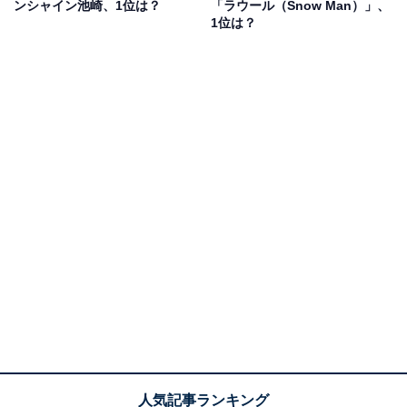
ンシャイン池崎、1位は？
「ラウール（Snow Man）」、
性）」「ダントツの回転はやさ（50代女性）」「圧倒的
1位は？
な頭の回転の速さで、どんな相手にも笑いやキレのある
返答をするから（20代男性）」「どのバラエティ番組出
ていても、どんな人物が相手だろうと、あれだけのマシ
ンガントークとコミュニケーションを延々かつ淡々と成
し遂げるところ（30代男性）」などの声が集まりまし
た。