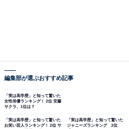
A post shared by 井上 聡（次長課長） (@_ino__)
2位には、明石家さんまさんがランクイン。
お笑い界のトップに君臨し続けるさんまさんは、68歳と
編集部が選ぶおすすめ記事
なった現在も多数のバラエティ番組で司会を担当。『ホ
ンマでっか!?TV』や『さんまのお笑い向上委員会』（共
「実は高学歴」と知って驚いた
にフジテレビ系）では大勢の共演者がいる現場を1人で
女性俳優ランキング！ 2位 安藤
サクラ、1位は？
仕切り、爆笑トークを繰り広げています。
「実は高学歴」と知って驚いた
「実は高学歴」と知って驚いた
回答者からは、「お喋りがとても面白いから（40代女
お笑い芸人ランキング！ 2位 サ
ジャニーズランキング 2位