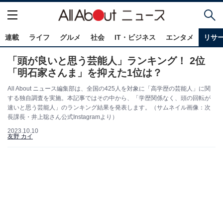
連載
ライフ
グルメ
社会
IT・ビジネス
エンタメ
リサ
「頭が良いと思う芸能人」ランキング！ 2位
「明石家さんま」を抑えた1位は？
All About ニュース編集部は、全国の425人を対象に「高学歴の芸能人」に関
する独自調査を実施。本記事ではその中から、「学歴関係なく、頭の回転が
速いと思う芸能人」のランキング結果を発表します。（サムネイル画像：次
長課長・井上聡さん公式Instagramより）
2023.10.10
友野 カイ