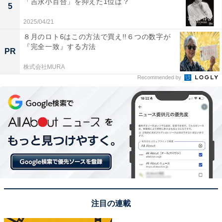
「吉永小百合」を抑えた1位は？
5
2025/04/21
８月のロト6はこの方法で買え!!６つの数字が
『完全一致』する方法
PR
株式会社MURA
Recommended by
A post shared by カズレーザー (@kazlaser)
1位は、お笑いコンビ・メイプル超合金のカズレーザー
さんでした。
金髪のセミロングヘアに全身真っ赤な衣装で独特の外見
注目の連載
ですが、面白さと頭の良さを兼ね備えています。これま