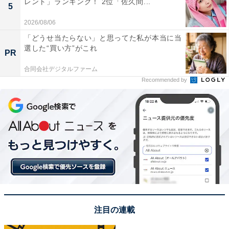
レント」ランキング！ 2位「佐久間...
5
View this post on Instagram
2026/08/06
「どうせ当たらない」と思ってた私が本当に当
選した“買い方”がこれ
PR
合同会社デジタルファーム
Recommended by
A post shared by Dean Fujioka Tatsuo (@tfjok)
1位は「ディーン・フジオカ」さんでした。
爽やかな印象がありながら、濃い眉毛やはっきりとした
注目の連載
輪郭が魅力的のディーンさん。メイクをすることで、デ