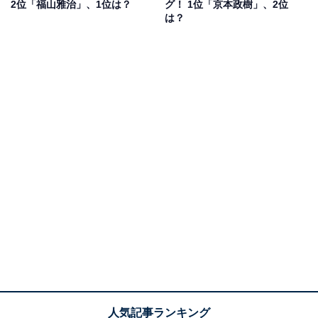
2位「福山雅治」、1位は？
グ！ 1位「京本政樹」、2位
アンケートの自由回答でも、「どんなメイクも浮く事が
は？
なく、かっこよさが際立ちそうな気がする。アイメイク
が似合いそう」（青森県／50代女性）、「キレイな顔立
ちなのでメイクが似合いそうだからです」（神奈川県／
30代女性）、「メンズメイクや舞台メイク映えしそう」
（岡山県／20代女性）、「中性的なお顔で、顔も小さく
似合いそうだからです」（鹿児島県／30代女性）など
と、メイク映えした向井さんをイメージしているコメン
トが寄せられました。