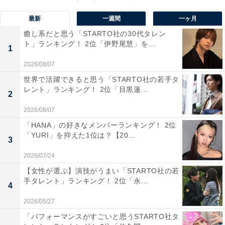
最新
一週間
一ヶ月
癒し系だと思う「STARTO社の30代タレン
ト」ランキング！ 2位「伊野尾慧」を...
1
2026/08/07
1位：ディーン・フジオカ
世界で活躍できると思う「STARTO社の若手タ
レント」ランキング！ 2位「目黒蓮...
2
2026/08/07
「HANA」の好きなメンバーランキング！ 2位
「YURI」を抑えた1位は？【20...
3
2026/07/24
【女性が選ぶ】演技がうまい「STARTO社の若
手タレント」ランキング！ 2位「永...
4
2026/05/27
「パフォーマンスがすごいと思うSTARTO社タ