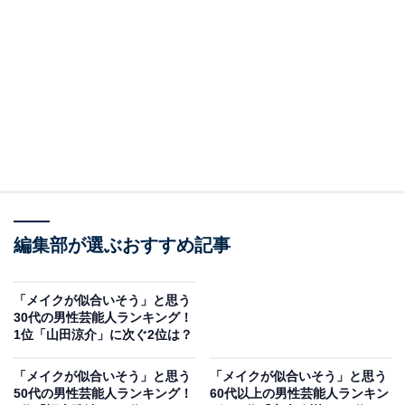
A post shared by 「パリピ孔明」公式【第3話は10/11（水）よる10時
2位は「向井理」さんでした。
編集部が選ぶおすすめ記事
恋愛ドラマやアクション映画、時代劇、舞台作品と多彩
「メイクが似合いそう」と思う
なジャンルで活躍している向井さん。引き締まった端正
30代の男性芸能人ランキング！
1位「山田涼介」に次ぐ2位は？
な顔立ちに、メイクを施したら似合うのではと想像した
人が多いのかもしれません。
「メイクが似合いそう」と思う
「メイクが似合いそう」と思う
50代の男性芸能人ランキング！
60代以上の男性芸能人ランキン