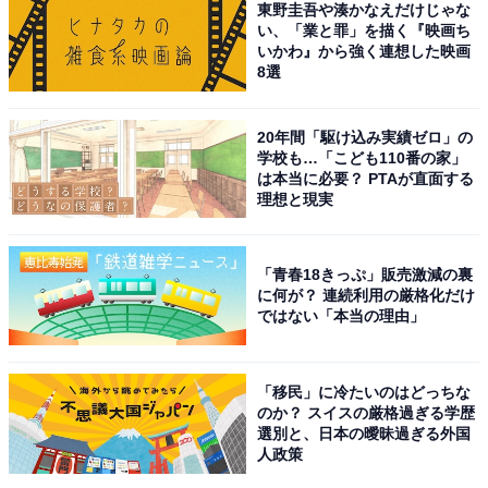
東野圭吾や湊かなえだけじゃな
ィーンさんが持つ魅力がより増すと考える人が多いのか
い、「業と罪」を描く『映画ち
もしれません。
いかわ』から強く連想した映画
8選
アンケートの自由回答でも、「肌が綺麗でイケメンの方
20年間「駆け込み実績ゼロ」の
なのでメイクをしても素敵だと思うからです」（福岡県
学校も…「こども110番の家」
／30代女性）、「口の形が綺麗なので口紅がよく映えそ
は本当に必要？ PTAが直面する
理想と現実
う」（岡山県／30代女性）、「彫りが深くてメイクが映
える顔だと思うため」（愛知県／20代女性）、「彫りが
深くてメイクが映える顔だと思うため」（神奈川県／40
「青春18きっぷ」販売激減の裏
代女性）などと、メイクが生きそうな顔つきであるとの
に何が？ 連続利用の厳格化だけ
ではない「本当の理由」
コメントが見受けられました。
※回答者コメントは原文ママです
「移民」に冷たいのはどっちな
のか？ スイスの厳格過ぎる学歴
選別と、日本の曖昧過ぎる外国
＞12位までの全ランキング結果を見る
人政策