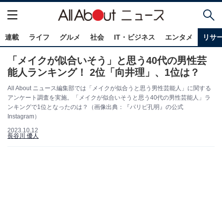
連載
ライフ
グルメ
社会
IT・ビジネス
エンタメ
リサ
「メイクが似合いそう」と思う40代の男性芸
能人ランキング！ 2位「向井理」、1位は？
All About ニュース編集部では「メイクが似合うと思う男性芸能人」に関する
アンケート調査を実施。「メイクが似合いそうと思う40代の男性芸能人」ラ
ンキングで1位となったのは？（画像出典：『パリピ孔明』の公式
Instagram）
2023.10.12
長谷川 優人