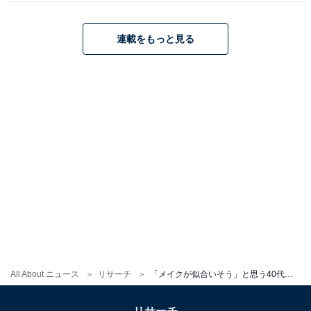
この記事の筆者：長谷川 優人
1990年生まれ。30代突入と同時期に未経験でライター業
連載をもっと見る
を開始。日常系アニメと車好き。女性声優さんにも関心
をもち個人的にイベントへ参加している。現在の所有車
はスズキ ワゴンR（MH95S）。各地のアニメ作品の舞台
となった場所を聖地巡礼すべくドライブに出かける。
All About ニュース
リサーチ
「メイクが似合いそう」と思う40代の男性芸能人ランキング！ 2位「向井理」、1位は？