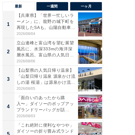
最新
一週間
一ヶ月
【兵庫県】「世界一忙しいラ
【兵庫
ーメン」に、龍野の城下町を
ーメン
1
1
再現したSAも。山陽自動車
再現した
道...
道...
2026/08/04
2026/08/0
立山連峰と富山湾を望む展望
【三重
風呂に、水深333mの海洋深
「鈴鹿天
2
2
層水風呂。富山県の人気日
は100
帰...
2026/08/06
2026/08/0
【山梨県の人気日帰り温泉】
ステラ
「山梨日帰り温泉 源泉かけ流
詰め放題
3
3
しの湯 桜湯」は源泉かけ流...
00円で「
2026/08/05
2026/08/0
「面白いのあったから購
「ミニオ
入〜」ダイソーのポップアッ
ッグ！ 
4
4
プランドリーバッグが話
ど、夏限
題。“さま...
2026/08/03
2026/08/0
「これ絶対に便利なやつや」
【埼玉
ダイソーの折り畳み式ランド
「行田天
5
5