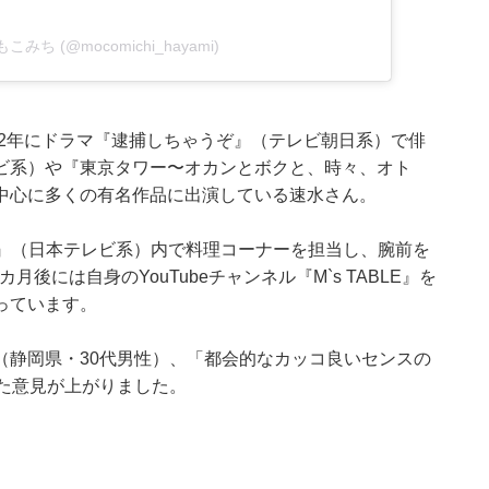
速水もこみち (@mocomichi_hayami)
02年にドラマ『逮捕しちゃうぞ』（テレビ朝日系）で俳
ビ系）や『東京タワー〜オカンとボクと、時々、オト
中心に多くの有名作品に出演している速水さん。
P!』（日本テレビ系）内で料理コーナーを担当し、腕前を
月後には自身のYouTubeチャンネル『M`s TABLE』を
っています。
（静岡県・30代男性）、「都会的なカッコ良いセンスの
た意見が上がりました。