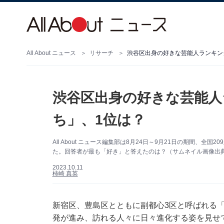
All About ニュース
リサーチ
渋谷区出身の好きな芸能人ランキング
渋谷区出身の好きな芸能人
ち」、1位は？
All About ニュース編集部は8月24日～9月21日の期間、
た。回答者が最も「好き」と答えたのは？（サムネイル画像出典：速
2023.10.11
柿崎 真英
新宿区、豊島区とともに副都心3区と呼ばれる
発が進み、訪れる人々に日々進化する姿を見せ