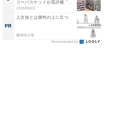
リーバスケットが高評価「使
は和の
わ...
が...
2026/08/03
2026/08/0
人文知とは個性の上に立つ
観光財
PR
PR
國學院大學
國學院大
Recommended by