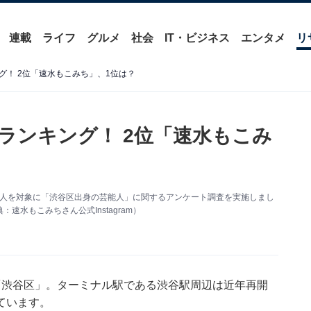
連載
ライフ
グルメ
社会
IT・ビジネス
エンタメ
リ
！ 2位「速水もこみち」、1位は？
ランキング！ 2位「速水もこみ
全国209人を対象に「渋谷区出身の芸能人」に関するアンケート調査を実施しまし
水もこみちさん公式Instagram）
「渋谷区」。ターミナル駅である渋谷駅周辺は近年再開
ています。