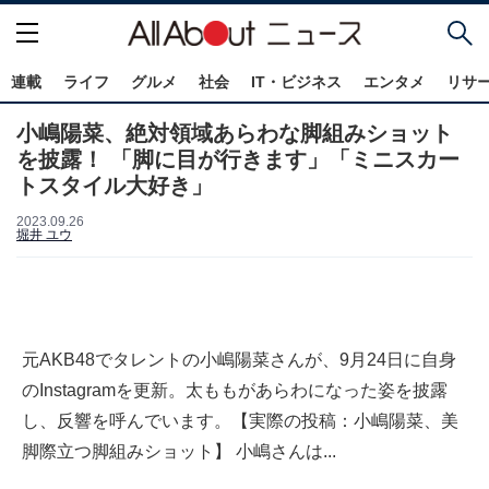
連載
ライフ
グルメ
社会
IT・ビジネス
エンタメ
リサ
小嶋陽菜、絶対領域あらわな脚組みショット
を披露！ 「脚に目が行きます」「ミニスカー
トスタイル大好き」
2023.09.26
堀井 ユウ
元AKB48でタレントの小嶋陽菜さんが、9月24日に自身
のInstagramを更新。太ももがあらわになった姿を披露
し、反響を呼んでいます。【実際の投稿：小嶋陽菜、美
脚際立つ脚組みショット】 小嶋さんは...