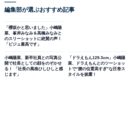
編集部が選ぶおすすめ記事
「櫻坂かと思いました」小嶋陽
菜、峯岸みなみ＆高橋みなみと
のスリーショットに絶賛の声！
「ビジュ最高です」
小嶋陽菜、新卒社員との写真公
「ドラえもん129.3cm」小嶋陽
開で社長としての顔をのぞかせ
菜、ドラえもんとのツーショッ
る！ 「社長の風格ひしひしと感
トで“腰の位置高すぎ”な圧巻ス
じます」
タイルを披露！