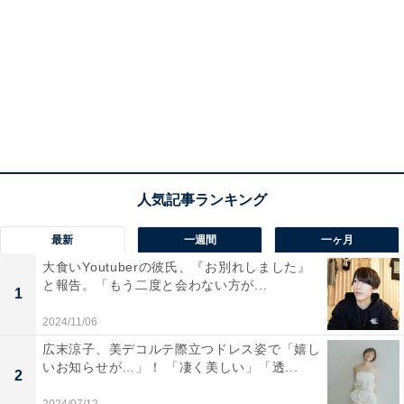
最新
一週間
一ヶ月
大食いYoutuberの彼氏、『お別れしました』
と報告。「もう二度と会わない方が...
1
2024/11/06
広末涼子、美デコルテ際立つドレス姿で「嬉し
いお知らせが…」！ 「凄く美しい」「透...
2