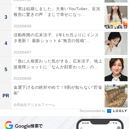
2024/07/12
「実は結婚しました」大食いYouTuber、近況
報告に驚きの声「まじで幸せになっ...
3
2026/08/06
活動再開の広末涼子、1年1カ月ぶりにインス
タ更新！ 最新ショット＆“無言の投稿”...
4
2026/04/07
「急に人相変わった気がする」広末涼子、地上
波復帰ショットに「なんか顔変わった」の...
5
2026/08/06
金運下げるの絶対やめて！9割が知らない“貯金
術”
PR
合同会社デジタルファーム
Recommended by