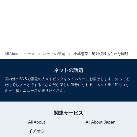
All About ニュース
ネットの話題
小嶋陽菜、絶対領域あらわな脚組みショットを披露！ 「脚に目が行きます」「ミニスカートスタイル大好き」
ネットの話題
国内外のSNSで話題の人＆トピックをタイムリーにお届けします。知ってる
だけでちょっと得する、なんだか楽しい気分になれる、ネット発「知ら（な
きゃ）損」ニュースが盛りだくさん。
関連サービス
All About
All About Japan
イチオシ