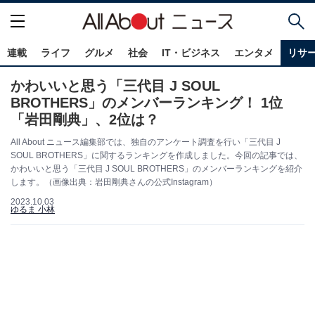
連載
ライフ
グルメ
社会
IT・ビジネス
エンタメ
リサ
かわいいと思う「三代目 J SOUL
BROTHERS」のメンバーランキング！ 1位
「岩田剛典」、2位は？
All About ニュース編集部では、独自のアンケート調査を行い「三代目 J
SOUL BROTHERS」に関するランキングを作成しました。今回の記事では、
かわいいと思う「三代目 J SOUL BROTHERS」のメンバーランキングを紹介
します。（画像出典：岩田剛典さんの公式Instagram）
2023.10.03
ゆるま 小林