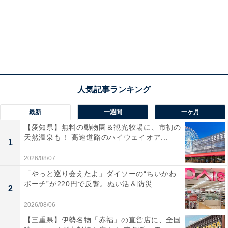
最新
一週間
一ヶ月
【愛知県】無料の動物園＆観光牧場に、市初の
天然温泉も！ 高速道路のハイウェイオア...
1
2026/08/07
「やっと巡り会えたよ」ダイソーの“ちいかわ
ポーチ”が220円で反響。ぬい活＆防災...
2
2026/08/06
【三重県】伊勢名物「赤福」の直営店に、全国