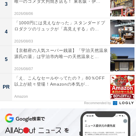
唯一のコメダ大判焼き店も！ 東名阪・伊...
3
2026/08/06
「1000円には見えなかった」スタンダードプ
ロダクツのリュックが「高見えする」の...
4
2026/08/03
【京都府の人気スーパー銭湯】「宇治天然温泉
源氏の湯」は宇治市内唯一の天然温泉と...
5
2026/08/07
「え、こんなセールやってたの？」80％OFF
以上が続々登場！Amazonの本気が...
PR
Amazon
Recommended by