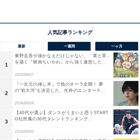
また、理沙（仁村紗和）と宗佑（水上恒司）の関係にも
変化が。九州への異動を決めた宗佑は理沙に「ついて来
てほしい」と告げるが、理沙は息子・春樹（石塚陸翔）
が好きなものがつまったこの地に残ると回答。宗佑の新
最新
一週間
一ヶ月
天地に2人で遊びに行く約束をするのでした。
東野圭吾や湊かなえだけじゃない、「業と罪」
を描く『映画ちいかわ』から強く連想した...
1
別れた夏海と健人には、それぞれの友人らから助言が。
匠は罪悪感で一緒にいてほしくないと夏海に告げ、健人
2026/08/07
のもとへ帰るようアシスト。一方、守や修に背中を押さ
『一次元の挿し木』で負のオーラ全開！ 夢
の“初大河”も決定した、生粋のエンターテ...
れた健人も、父・創一（小市慢太郎）へ、夏海との関係
2
を続け仕事も期待に添えられるよう頑張ると宣言。創一
2026/08/08
は健人の思いを受け入れました。
【40代が選ぶ】ダンスがうまいと思うSTART
O社所属の30代タレントランキング...
3
一緒にいたいという気持ちを伝えようと会いに走る夏海
2026/08/02
と健人。運命のような偶然で再会した2人は、互いの思