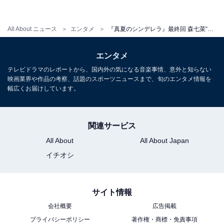
匠がストーカーばりの奇行に走ってしまうほどの大恋愛
All About ニュース
エンタメ
『真夏のシンデレラ』最終回 森七菜“夏海”×間宮祥太朗“健人”の身長差キスシーンで堂々ラスト！
相手かと思いきやそうでもなかった元担任教師・佳奈
（桜井ユキ）や、夏海の毒母・茜（横山めぐみ）の突然
エンタメ
の登場など、何かとツッコミどころの多かった本作。最
テレビドラマのレポートから、国内外の気になる音楽事情、意外と知らない
終回を迎えてふたを開けてみれば、“ひと夏の青春群像ラ
映画業界や作品の考察、話題のスポーツニュースまで、旬のエンタメ情報を
幅広くお届けしています。
ブストーリー”として充分楽しめたのではないでしょう
か。
関連サービス
All About
All About Japan
【『真夏のシンデレラ』DVD＆関連グッズをチェックす
イチオシ
る】
サイト情報
会社概要
広告掲載
プライバシーポリシー
著作権・商標・免責事項