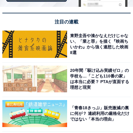
注目の連載
東野圭吾や湊かなえだけじゃな
い、「業と罪」を描く『映画ち
いかわ』から強く連想した映画
8選
20年間「駆け込み実績ゼロ」の
学校も…「こども110番の家」
は本当に必要？ PTAが直面する
理想と現実
夏海から背伸びでの身長差キスシーンで美しいラ
「青春18きっぷ」販売激減の裏
スト
に何が？ 連続利用の厳格化だけ
ではない「本当の理由」
近づいたり離れたりを繰り返しながら、それぞれのカッ