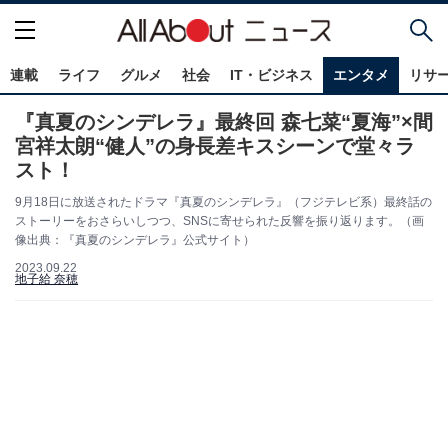
連載
ライフ
グルメ
社会
IT・ビジネス
エンタメ
リサ
『真夏のシンデレラ』最終回 森七菜“夏海”×間
宮祥太朗“健人”の身長差キスシーンで堂々ラ
スト！
9月18日に放送されたドラマ『真夏のシンデレラ』（フジテレビ系）最終話の
ストーリーをおさらいしつつ、SNSに寄せられた反響を振り返ります。（画
像出典：『真夏のシンデレラ』公式サイト）
2023.09.22
地子給 奈穂