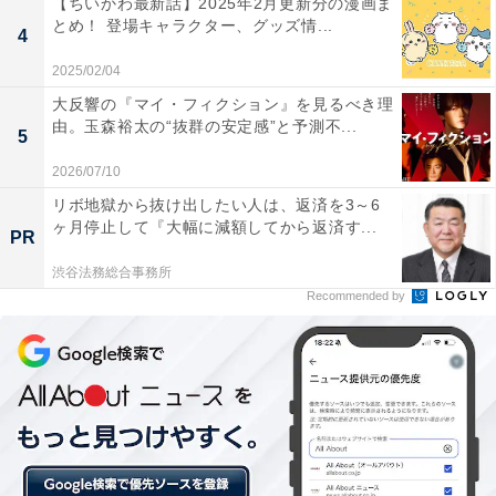
【ちいかわ最新話】2025年2月更新分の漫画ま
いを伝え確かめ合い、キスを交わすのでした。
とめ！ 登場キャラクター、グッズ情...
4
2025/02/04
大反響の『マイ・フィクション』を見るべき理
由。玉森裕太の“抜群の安定感”と予測不...
5
2026/07/10
リボ地獄から抜け出したい人は、返済を3～6
ヶ月停止して『大幅に減額してから返済す...
PR
渋谷法務総合事務所
Recommended by
画像出典：フジテレビ系『真夏のシンデレラ』
公式サイト