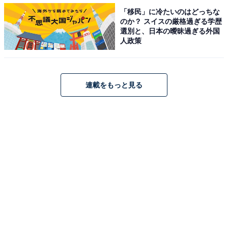
プルにとって最良と思われる結末を迎えた最終回。
「移民」に冷たいのはどっちな
のか？ スイスの厳格過ぎる学歴
選別と、日本の曖昧過ぎる外国
これまで主役カップルの障害となっていた匠や創一、皐
人政策
月が手のひらを返したように身を引いて大団円へという
流れに、X（Twitter）では「ラストまで平成夏恋月9コン
トとしてブレなかった」「皐月も恋敵的な登場したのに
連載をもっと見る
ただ掻き回しただけで謎」「結局、匠と皐月のポジショ
ンは何だったのよｗ」などのツッコミが寄せられつつ
も、夏海と健人への祝福の声が続出。
「やっぱり夏の海が舞台のドラマは好き。森七菜ちゃん
も可愛かったから良し」「夏海と健人は互いにとってな
くてはならない人なんだね」「森七菜さんと間宮祥太朗
さんの絵になるラストだった」「夏海から背伸びしての
身長差キスシーン好き」「最高のラストでした！」など
のコメントが寄せられています。