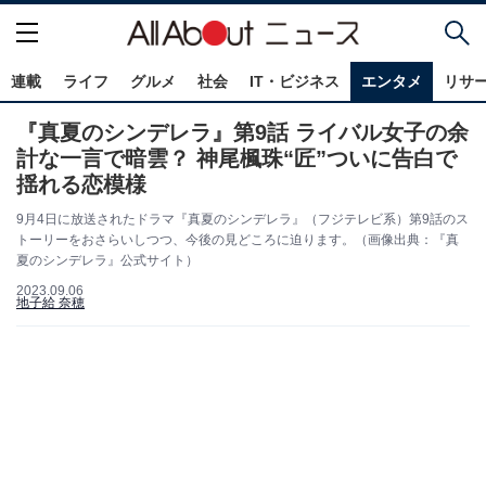
連載
ライフ
グルメ
社会
IT・ビジネス
エンタメ
リサ
『真夏のシンデレラ』第9話 ライバル女子の余
計な一言で暗雲？ 神尾楓珠“匠”ついに告白で
揺れる恋模様
9月4日に放送されたドラマ『真夏のシンデレラ』（フジテレビ系）第9話のス
トーリーをおさらいしつつ、今後の見どころに迫ります。（画像出典：『真
夏のシンデレラ』公式サイト）
2023.09.06
地子給 奈穂