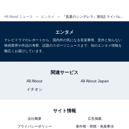
第10話では、デートで江ノ島水族館を訪れた夏海と健
人。健人は夏海を別荘に誘い、ついに「俺と付き合って
All About ニュース
エンタメ
『真夏のシンデレラ』第9話 ライバル女子の余計な一言で暗雲？ 神尾楓珠“匠”ついに告白で揺れる恋模様
ください」と交際を申し込み、互いの気持ちを確認し合
います。しかし、健人の父・創一（小市慢太郎）は皐月
エンタメ
との結婚を望んでいる様子。皐月が話したとおり、親に
テレビドラマのレポートから、国内外の気になる音楽事情、意外と知らない
認められるかどうかが焦点に。いつも周りのために自分
映画業界や作品の考察、話題のスポーツニュースまで、旬のエンタメ情報を
幅広くお届けしています。
を犠牲にしてきた夏海がどんな選択をするのか注目で
す。
関連サービス
All About
All About Japan
イチオシ
サイト情報
会社概要
広告掲載
プライバシーポリシー
著作権・商標・免責事項