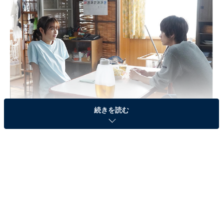
続きを読む
画像出典：フジテレビ系『真夏のシンデレラ』
公式サイト
第9話のあらすじ
夏の間、働きづめだった夏海（森七菜）は、父・亮（山