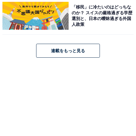
選択するのか気になる展開に。
「移民」に冷たいのはどっちな
のか？ スイスの厳格過ぎる学歴
選別と、日本の曖昧過ぎる外国
X（旧Twitter）では、「9話の匠、かっこいい」「匠がや
人政策
ってること、4～5話くらいまでには終わらせとくやつだ
よね？もう9話だよ遅いよう」「匠、今さらが過ぎる」
「健人と夏海が付き合ってるの知ってるのに自分勝手」
連載をもっと見る
など匠へのツッコミが続出。
また、「夏海と健人の邪魔をし嫌な事ばかり言う皐月」
「皐月をここまで助長させてるのは、健人じゃないか
な。夏海に失礼だって言えたはず。というわけで匠推
し」「夏海と2人きりの時も全然嫌な雰囲気出さないし
皆に優しいし、今までのライバルとはまた違う皐月」
「皐月、余計なお世話。話を深掘りしすぎ」など皐月へ
の非難コメントが寄せられています。