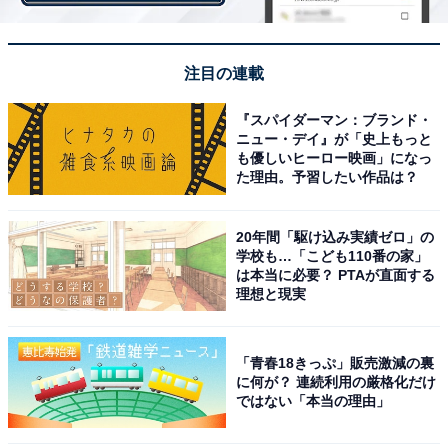
注目の連載
『スパイダーマン：ブランド・
ニュー・デイ』が「史上もっと
も優しいヒーロー映画」になっ
た理由。予習したい作品は？
20年間「駆け込み実績ゼロ」の
学校も…「こども110番の家」
は本当に必要？ PTAが直面する
理想と現実
夏海＆健人の恋に水を差す皐月＆匠に非難コメン
ト殺到
「青春18きっぷ」販売激減の裏
に何が？ 連続利用の厳格化だけ
ではない「本当の理由」
夏の終わりが近づき、それぞれの恋模様もいよいよクラ
イマックス間近。夏海、愛梨、理沙がどんな恋の結末を