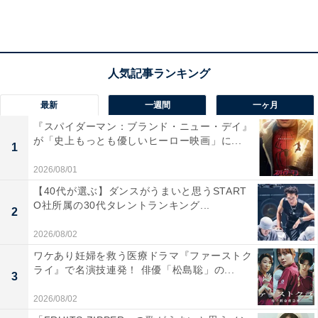
な。本人たちの好きという気持ちがあれば一緒にいられ
る」とフォロー。その後、食堂「Kohola」へ帰宅した2
人。匠は東京みやげだといって、クジラの風鈴を夏海に
プレゼントします。風鈴の音が聞こえれば夏が終わって
も寂しくないだろうと匠。近くにいすぎて気づかなかっ
最新
一週間
一ヶ月
たが、夏海のことを1番大切にしたい、今までもこれか
『スパイダーマン：ブランド・ニュー・デイ』
らもずっとそばにいたいと思いを告げ――。
が「史上もっとも優しいヒーロー映画」に...
1
一方、愛梨（吉川愛）は交際中の修（萩原利久）が毎晩
2026/08/01
電話してくることに少し困惑。その気持ちを聞かされた
【40代が選ぶ】ダンスがうまいと思うSTART
O社所属の30代タレントランキング...
修も、恋愛は一筋縄ではいかない、今の自分に恋愛は必
2
要ないのかもしれないという悩みを守（白濱亜嵐）に相
2026/08/02
談。理沙（仁村紗和）は息子・春樹（石塚陸翔）の母で
ワケあり妊婦を救う医療ドラマ『ファーストク
あることを1番大切に思い、宗佑（水上恒司）への気持
ライ』で名演技連発！ 俳優「松島聡」の...
3
ちを胸にしまうという決意を、復縁を持ちかけてきた元
2026/08/02
夫・翔平（森崎ウィン）に話し――。