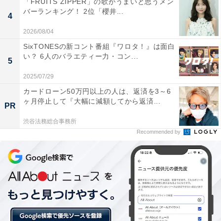
「FRUITS ZIPPER」の歌がうまいと思うメン
バーランキング！ 2位「櫻井...
4
2026/08/04
SixTONESの新コント番組『ワロタ！』は面白
い？ 6人のバラエティー力・コン...
5
2025/07/29
カードローン50万円以上の人は、返済を3～6
ヶ月停止して『大幅に減額してから返済...
PR
渋谷法務総合事務所
Recommended by
画像出典：フジテレビ系『真夏のシンデレラ』
公式サイト