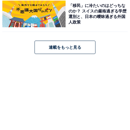
ない。あれで医者してるの？」「真夏のトンチキ男祭り
「移民」に冷たいのはどっちな
のか？ スイスの厳格過ぎる学歴
ってツイートあって笑うしかない！」などのコメントが
選別と、日本の曖昧過ぎる外国
寄せられています。
人政策
第5話では、サップの展示会に参加するため、東京に行
連載をもっと見る
くことになった夏海。彼女が東京に来ていることを知っ
た健人は、映画でも見に行こうと夏海を誘います。しか
し、夏海はひょんなことからスマホを落としてしまい
――。一方、愛梨を巡る守と修の対立構図、理沙と元
夫、宗佑の関係にも進展が？ 錯綜（さくそう）する恋模
様がどう展開していくのか注目です。