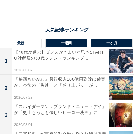
ると店へ戻り、健人に対し「もし好きじゃないならこれ
以上、夏海に近づくな」とけん制。しかし健人は夏海が
好きだと名言し、「だから君に渡したくない。好きじゃ
ないなら君こそ近づくな」と言葉を返すのでした。
最新
一週間
一ヶ月
【40代が選ぶ】ダンスがうまいと思うSTART
O社所属の30代タレントランキング...
1
2026/08/02
『映画ちいかわ』興行収入100億円到達は確実
か。今後の「失速」と「盛り上がり」が...
2
2026/07/28
『スパイダーマン：ブランド・ニュー・デイ』
が「史上もっとも優しいヒーロー映画」に...
3
2026/08/01
「二宮和也」が事務所独立後も愛され続ける理