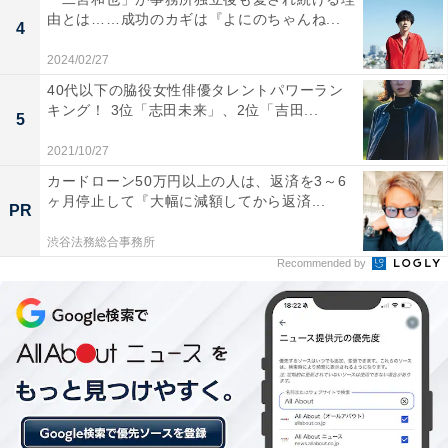
由とは……成功のカギは『よにのちゃんね...
4
画像出典：フジテレビ系『真夏のシンデレラ』
公式サイト
2024/02/27
40代以下の脇役女性俳優タレントパワーラン
キング！ 3位「志田未来」、2位「吉田...
5
2021/10/27
カードローン50万円以上の人は、返済を3～6
ヶ月停止して『大幅に減額してから返済...
PR
渋谷法務総合事務所
Recommended by
匠vs健人の対峙（たいじ）シーンが話題