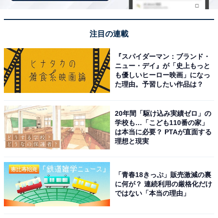
夏海が匠への思いを過去のものにして前を向き、健人と
注目の連載
の関係を大切に考えようとしている中、なぜか今さら夏
海と健人を意識し、健人と張り合いだした匠。真っすぐ
『スパイダーマン：ブランド・
ニュー・デイ』が「史上もっと
に応対した健人の誠実さが際立ちました。
も優しいヒーロー映画」になっ
た理由。予習したい作品は？
X（旧Twitter）では、「健人と匠のバチバチシーンめっ
20年間「駆け込み実績ゼロ」の
ちゃトレンディだけど良かったなぁ」「一切声を荒げず
学校も…「こども110番の家」
落ち着いてハッキリ気持ちを言う健人かっこよかった」
は本当に必要？ PTAが直面する
理想と現実
「間宮祥太朗本気で惚れてる顔なんだよな。俳優さん凄
い」「間宮しか勝たん」「匠が毎回意味不明だからいな
くて良いのに笑」「大荒れした空気の中、知らない人の
「青春18きっぷ」販売激減の裏
家直してるライフセーバー＆医者の宗佑、お前良い奴す
に何が？ 連続利用の厳格化だけ
ではない「本当の理由」
ぎるだろ!?ちょっとキザだし目バキバキだけど良い奴だ
よ」「修、人の気持ちに興味ないで済まされる問題じゃ