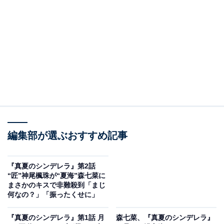
駆けつけた水島健人（間宮祥太朗）は、匠に先越された
と知り夏海に会わず帰京。水島建設の社長である父・創
一（小市慢太郎）から「信頼してついてきた部下たちよ
りも大事な友人だったのか？」と叱責され返す言葉もな
く。
一方、夏海は休業を余儀なくされた店を1日でも早く再
開するため、早朝から修理を開始。滝川愛梨（吉川
愛）、小椋理沙（仁村紗和）も仕事に行く前に立ち寄り
編集部が選ぶおすすめ記事
協力。夏海が健人とまだ喧嘩中だと知った愛梨は、健人
や佐々木修（萩原利久）、山内守（白濱亜嵐）にも手伝
『真夏のシンデレラ』第2話
ってもらおうと提案します。
“匠”神尾楓珠が“夏海”森七菜に
まさかのキスで非難殺到「まじ
何なの？」「振ったくせに」
皆が集まった修理の日、理沙と息子・春樹（石塚陸翔）
『真夏のシンデレラ』第1話 月
森七菜、『真夏のシンデレラ』
が道中で偶然会ったライフセーバーで小児科医の早川宗