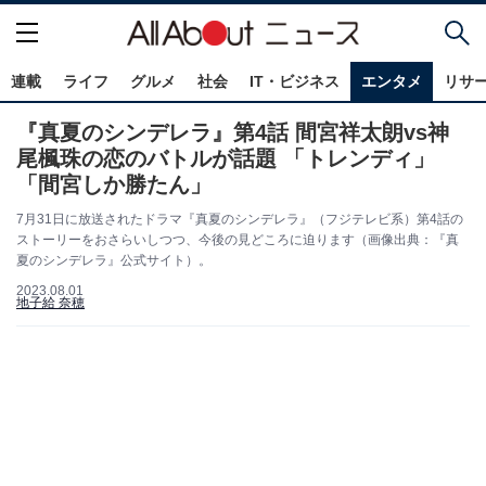
連載
ライフ
グルメ
社会
IT・ビジネス
エンタメ
リサ
『真夏のシンデレラ』第4話 間宮祥太朗vs神
尾楓珠の恋のバトルが話題 「トレンディ」
「間宮しか勝たん」
7月31日に放送されたドラマ『真夏のシンデレラ』（フジテレビ系）第4話の
ストーリーをおさらいしつつ、今後の見どころに迫ります（画像出典：『真
夏のシンデレラ』公式サイト）。
2023.08.01
地子給 奈穂