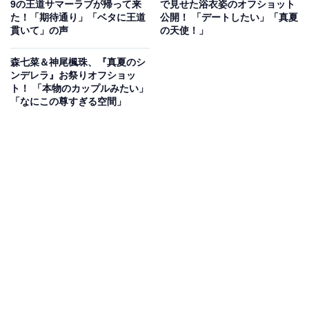
9の王道サマーラブが帰って来
で見せた浴衣姿のオフショット
佑（水上恒司）も手伝いに同行。店の修理をする中、匠
た！「期待通り」「ベタに王道
公開！ 「デートしたい」「真夏
貫いて」の声
の天使！」
と健人は夏海を巡って対立モードに。また、他人の気持
ちがわからず何かと嫌味なことばかり言う修にいよいよ
森七菜＆神尾楓珠、『真夏のシ
愛梨が激怒。守が修のフォローに入るも、修は守の学歴
ンデレラ』お祭りオフショッ
ト！ 「本物のカップルみたい」
詐称を暴露し口論に発展。
「なにこの尊すぎる空間」
帰ると言って飛び出した守を追いかけた愛梨は、学歴な
んかどうでもいい、優しいところがいいと思っていると
告げます。しかし、「キスしようとしたのも嘘？」とい
う問いに答えない守。「そっか」と返し、愛梨は踵を返
します。一方、想いを寄せる長谷川佳奈（桜井ユキ）か
ら呼び出された匠を、「行ってきなよ」と送り出した夏
海は、健人と仲直りをして初めて名前で呼び合います。
一度は佳奈の元へ行こうとした匠でしたが、断りを入れ