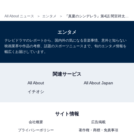
All About ニュース
エンタメ
『真夏のシンデレラ』第4話 間宮祥太朗vs神尾楓珠の恋のバトルが話題 「トレンディ」「間宮しか勝たん」
エンタメ
テレビドラマのレポートから、国内外の気になる音楽事情、意外と知らない
映画業界や作品の考察、話題のスポーツニュースまで、旬のエンタメ情報を
幅広くお届けしています。
関連サービス
『真夏のシンデレラ』第5話 8月7日放送予告
All About
All About Japan
イチオシ
サイト情報
会社概要
広告掲載
プライバシーポリシー
著作権・商標・免責事項