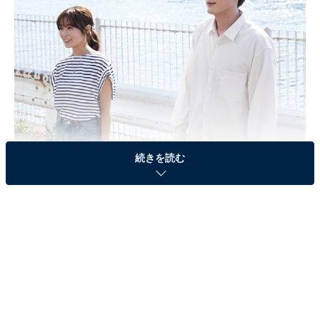
続きを読む
画像出典：フジテレビ系『真夏のシンデレラ』
公式サイト
第4話のあらすじ
暴風雨により大きな被害を受けたサップスクール＆食堂
「Kohola」。店を切り盛りする蒼井夏海（森七菜）を心
配し駆けつけた幼なじみの牧野匠（神尾楓珠）。同じく