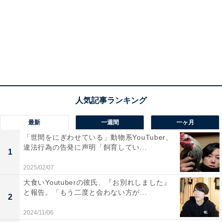
最新
一週間
一ヶ月
「世間をにぎわせている」動物系YouTuber、
違法行為の告発に声明「飼育してい...
1
2025/02/07
大食いYoutuberの彼氏、『お別れしました』
と報告。「もう二度と会わない方が...
2
2024/11/06