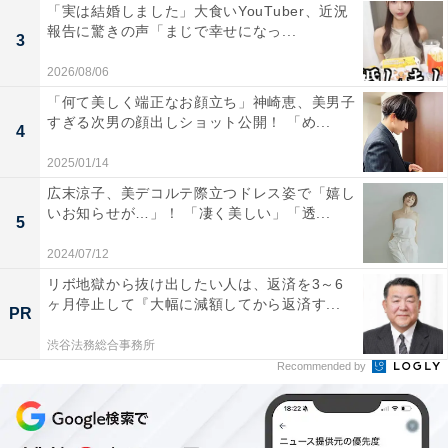
「実は結婚しました」大食いYouTuber、近況
報告に驚きの声「まじで幸せになっ...
3
2026/08/06
「何て美しく端正なお顔立ち」神崎恵、美男子
すぎる次男の顔出しショット公開！ 「め...
4
2025/01/14
広末涼子、美デコルテ際立つドレス姿で「嬉し
いお知らせが…」！ 「凄く美しい」「透...
5
2024/07/12
リボ地獄から抜け出したい人は、返済を3～6
ヶ月停止して『大幅に減額してから返済す...
PR
渋谷法務総合事務所
Recommended by