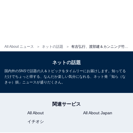
All About ニュース
ネットの話題
有吉弘行、渡部建＆カンニング竹山との集合ショット！ 「美食トリオ復活」「渡部さん周りに恵まれてる」
ネットの話題
国内外のSNSで話題の人＆トピックをタイムリーにお届けします。知ってる
だけでちょっと得する、なんだか楽しい気分になれる、ネット発「知ら（な
きゃ）損」ニュースが盛りだくさん。
関連サービス
All About
All About Japan
イチオシ