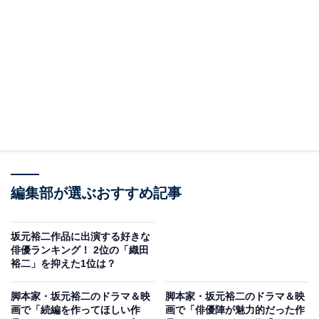
『世界の中心で、愛をさけぶ』（画像出典：
TBSチャンネル公式
）
(c)2004『世界の中心で、愛をさけぶ』製作委員会 (c)2001 片山恭一／小学
館
編集部が選ぶおすすめ記事
2位は2004年公開の映画『世界の中心で、愛をさけ
ぶ』。片山恭一さんのベストセラー恋愛小説が行定勲さ
坂元裕二作品に出演する好きな
ん、坂元裕二さん、伊藤ちひろさんの共同脚本で実写映
俳優ランキング！ 2位の「織田
裕二」を抑えた1位は？
画化されました。主人公・朔太郎を森山未來さん、初恋
の相手・アキを長澤まさみさんが担当。2人の切ない純
脚本家・坂元裕二のドラマ＆映
脚本家・坂元裕二のドラマ＆映
愛が描かれ、日本中に“セカチュー”ブームを巻き起こす
画で「続編を作ってほしい作
画で「俳優陣が魅力的だった作