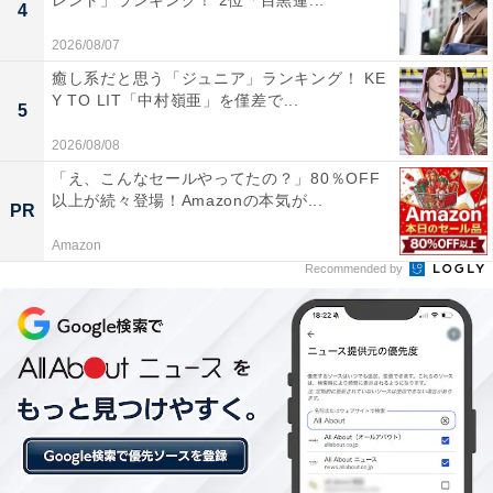
レント」ランキング！ 2位「目黒蓮...
4
『東京ラブストーリー』（画像出典：
FOD公式
）
(c) 紫門ふみ・小学館／フジテレビ
2026/08/07
1位は、1991年にフジテレビ系の「月9」枠で放送された
癒し系だと思う「ジュニア」ランキング！ KE
Y TO LIT「中村嶺亜」を僅差で...
『東京ラブストーリー』。柴門ふみさんによる人気漫画
5
が原作のドラマの脚本を担当し、坂元さんの出世作とも
2026/08/08
言われています。織田裕二さんが演じる主人公・永尾完
「え、こんなセールやってたの？」80％OFF
治と鈴木保奈美さんが演じる赤名リカとの恋愛を描き、
以上が続々登場！Amazonの本気が...
PR
江口洋介さんなどの出演や当時のトレンド感たっぷりの
Amazon
設定が最高視聴率32.3％を記録する人気を集め、社会現
Recommended by
象を巻き起こしました。
回答者からは、「すごく若い時から活躍されていたと知
ってびっくりです（55歳女性）」「紫門フミさん原作と
いうことは知っていたけど、まさか坂元裕二さんが関わ
っているとは知らなかった（46歳女性）」「最近の作品
とは違う雰囲気なので、まさか坂元さんだとは思ってい