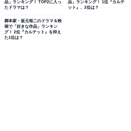
品」ランキング！ TOP2に入っ
品」ランキング！ 1位『カルテ
大ヒットを記録しました。
たドラマは？
ット』、2位は？
回答者からは、「全然、坂元作品っぽくないから（42歳
脚本家・坂元裕二のドラマ＆映
画で「好きな作品」ランキン
女性）」「行定監督のイメージが強すぎて共同脚本とは
グ！ 2位『カルテット』を抑え
知らなかった（52歳女性）」「坂元裕二さんらしさがで
た1位は？
ている脚本な感じがしなかったから（27歳女性）」「ぽ
くない！ケータイ小説みたいなイメージだったから（41
歳女性）」などのコメントが寄せられました。