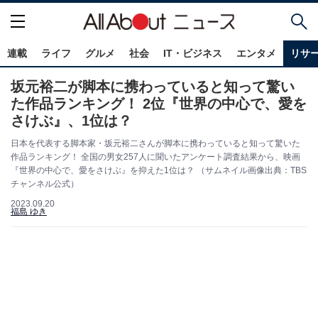
連載
ライフ
グルメ
社会
IT・ビジネス
エンタメ
リサ
坂元裕二が脚本に携わっていると知って驚い
た作品ランキング！ 2位『世界の中心で、愛を
さけぶ』、1位は？
日本を代表する脚本家・坂元裕二さんが脚本に携わっていると知って驚いた
作品ランキング！ 全国の男女257人に聞いたアンケート調査結果から、映画
『世界の中心で、愛をさけぶ』を抑えた1位は？ （サムネイル画像出典：TBS
チャンネル公式）
2023.09.20
福島 ゆき