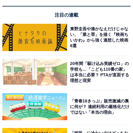
ませんでした。意外（47歳女性）」「こてこてのラブス
トーリをお書きになるイメージはなかったです（40歳女
注目の連載
性）」など、このアンケート調査により初めて知ったと
の声が多数寄せられました。
東野圭吾や湊かなえだけじゃな
い、「業と罪」を描く『映画ち
いかわ』から強く連想した映画
8選
＞次のページ：6位までの全ランキング結果を見る
20年間「駆け込み実績ゼロ」の
学校も…「こども110番の家」
※回答者のコメントは原文ママです
は本当に必要？ PTAが直面する
理想と現実
この記事の筆者：福島 ゆき プロフィール
アニメや漫画のレビュー、エンタメトピックスなどを中
「青春18きっぷ」販売激減の裏
心に、オールジャンルで執筆中のライター。時々、店舗
に何が？ 連続利用の厳格化だけ
取材などのリポート記事も担当。All AboutおよびAll
ではない「本当の理由」
About ニュースでのライター歴は5年。
「移民」に冷たいのはどっちな