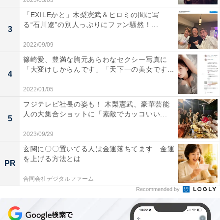
2023/03/03
「EXILEかと」木梨憲武＆ヒロミの間に写
る“石川遼”の別人っぷりにファン騒然！...
3
2022/09/09
篠崎愛、豊満な胸元あらわなセクシー写真に
「大変けしからんです」「天下一の美女です...
4
2022/01/05
フジテレビ社長の姿も！ 木梨憲武、豪華芸能
人の大集合ショットに「素敵でカッコいい...
5
2023/09/29
玄関に〇〇置いてる人は金運落ちてます…金運
を上げる方法とは
PR
合同会社デジタルファーム
Recommended by