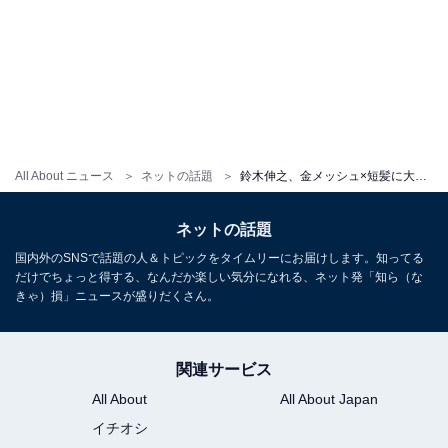
All About ニュース
ネットの話題
鈴木伸之、金メッシュ×短髪に大胆イメチェン！ 「どタイプです」「カッコ良すぎる」と大反響
ネットの話題
国内外のSNSで話題の人＆トピックをタイムリーにお届けします。知ってる
だけでちょっと得する、なんだか楽しい気分になれる、ネット発「知ら（な
きゃ）損」ニュースが盛りだくさん。
関連サービス
All About
All About Japan
イチオシ