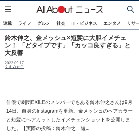
連載
ライフ
グルメ
社会
IT・ビジネス
エンタメ
リサ
鈴木伸之、金メッシュ×短髪に大胆イメチェ
ン！ 「どタイプです」「カッコ良すぎる」と
大反響
2023.09.17
くま なかこ
俳優で劇団EXILEのメンバーでもある鈴木伸之さんは9月
14日、自身のInstagramを更新。金メッシュのヘアカラー
と短髪にヘアカットしたイメチェンショットを公開しま
した。【実際の投稿：鈴木伸之、短...