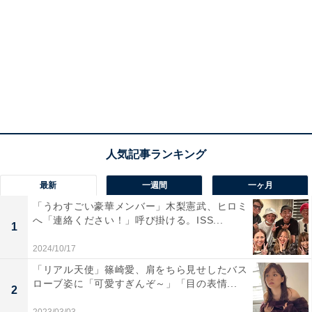
最新
一週間
一ヶ月
「うわすごい豪華メンバー」木梨憲武、ヒロミ
へ「連絡ください！」呼び掛ける。ISS...
1
2024/10/17
「リアル天使」篠崎愛、肩をちら見せしたバス
ローブ姿に「可愛すぎんぞ～」「目の表情...
2