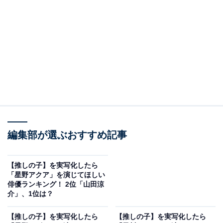
有馬かなは、陽東高校に通う高校2年生。幼い頃に「10
秒で泣ける天才子役」として名をはせた、真っ赤なボブ
ヘアが特徴的な女の子です。
＞12位までの全ランキング結果
2位：広瀬すず
編集部が選ぶおすすめ記事
【推しの子】を実写化したら
「星野アクア」を演じてほしい
俳優ランキング！ 2位「山田涼
介」、1位は？
【推しの子】を実写化したら
【推しの子】を実写化したら