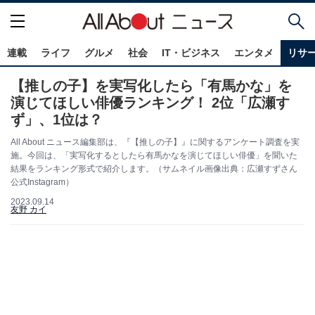
連載
ライフ
グルメ
社会
IT・ビジネス
エンタメ
リサ
【推しの子】を実写化したら「有馬かな」を
演じてほしい俳優ランキング！ 2位「広瀬す
ず」、1位は？
All About ニュース編集部は、『【推しの子】』に関するアンケート調査を実
施。今回は、「実写化するとしたら有馬かなを演じてほしい俳優」を聞いた
結果をランキング形式で紹介します。（サムネイル画像出典：広瀬すずさん
公式Instagram）
2023.09.14
友野 カイ