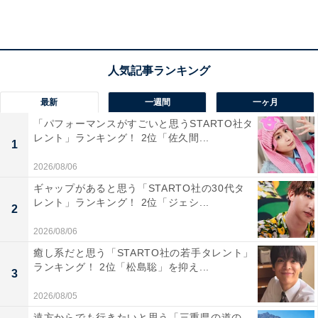
のドラマや映画に出演。髪形をボブにしていた時期も多
いため、回答者からは「ボブが似合っててイメージもぴ
ったり（40代女性）」「ボブが似合う女優を想像したと
ころ、個人的には広瀬すずが候補に上がった（20代男
性）」という声が。
最新
一週間
一ヶ月
「パフォーマンスがすごいと思うSTARTO社タ
そのほかには、「かわいさと演技力を備えてるイメージ
レント」ランキング！ 2位「佐久間...
1
だから（20代女性）」「少し気弱なところが似ていそう
だからです（30代女性）」などの理由が挙がりました。
2026/08/06
ギャップがあると思う「STARTO社の30代タ
レント」ランキング！ 2位「ジェシ...
2
2026/08/06
癒し系だと思う「STARTO社の若手タレント」
ランキング！ 2位「松島聡」を抑え...
3
2026/08/05
遠方からでも行きたいと思う「三重県の道の