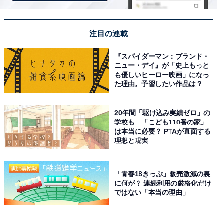
View this post on Instagram
注目の連載
『スパイダーマン：ブランド・
ニュー・デイ』が「史上もっと
も優しいヒーロー映画」になっ
た理由。予習したい作品は？
20年間「駆け込み実績ゼロ」の
学校も…「こども110番の家」
は本当に必要？ PTAが直面する
理想と現実
A post shared by 「最高の教師 1年後、私は生徒に◾️された」【公式】
「青春18きっぷ」販売激減の裏
に何が？ 連続利用の厳格化だけ
芦田愛菜さんが1位を獲得しました。
ではない「本当の理由」
3歳の頃から芸能活動をスタートさせた芦田さん。幼い