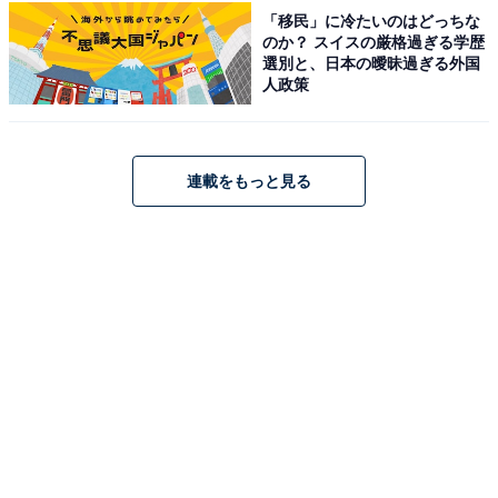
頃からドラマ『Mother』（日本テレビ系）や『マルモの
「移民」に冷たいのはどっちな
のか？ スイスの厳格過ぎる学歴
おきて』（フジテレビ系）などで高い演技力を披露して
選別と、日本の曖昧過ぎる外国
注目を浴びました。そのため、芦田さんを選んだ理由に
人政策
は、以下のようなコメントが集まりました。
「実際に子役から活躍していたから（10代男性）」
連載をもっと見る
「子役上がりだから。芦田愛菜の優等生イメージのある
子が、心の闇が強い人を演じたら意外性があるから（30
代女性）」
「カナのように子役時代から活躍しており、子役経験の
ある女優さんに演じてほしいと思ったからです（20代女
性）」
「子役から活躍していて努力家なところがぴったり（50