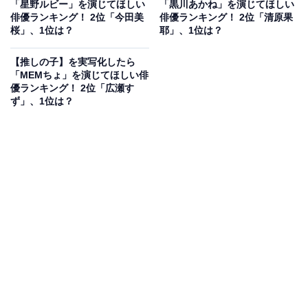
「星野ルビー」を演じてほしい
「黒川あかね」を演じてほしい
俳優ランキング！ 2位「今田美
俳優ランキング！ 2位「清原果
桜」、1位は？
耶」、1位は？
View this post on Instagram
【推しの子】を実写化したら
「MEMちょ」を演じてほしい俳
優ランキング！ 2位「広瀬す
ず」、1位は？
A post shared by 広瀬すず (@suzu.hirose.official)
2位に入ったのは、広瀬すずさんでした。
広瀬さんは2013年から俳優として活躍し、これまで多数