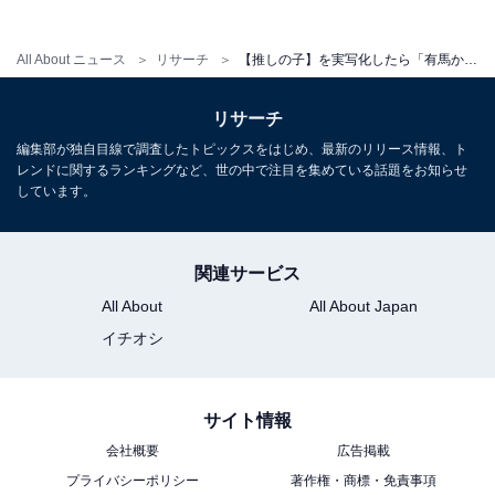
代男性）」
All About ニュース
リサーチ
【推しの子】を実写化したら「有馬かな」を演じてほしい俳優ランキング！ 2位「広瀬すず」、1位は？
「元天才子役、現女優という肩書きと、演技力の高さか
らピッタリだと思います（20代女性）」
リサーチ
編集部が独自目線で調査したトピックスをはじめ、最新のリリース情報、ト
レンドに関するランキングなど、世の中で注目を集めている話題をお知らせ
しています。
※回答者のコメントは原文ママです
関連サービス
＞次ページ：12位までの全ランキング結果
All About
All About Japan
イチオシ
サイト情報
会社概要
広告掲載
プライバシーポリシー
著作権・商標・免責事項