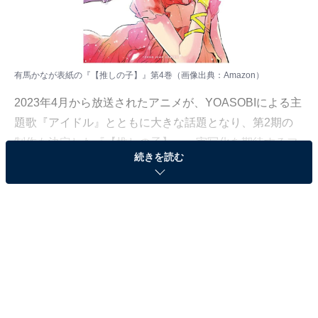
有馬かなが表紙の『【推しの子】』第4巻（画像出典：
Amazon
）
2023年4月から放送されたアニメが、YOASOBIによる主
題歌『アイドル』とともに大きな話題となり、第2期の
制作も決定した『【推しの子】』。実写化を期待するフ
続きを読む
ァンも多いかもしれません。
All About ニュース編集部は6月26日～8月24日の期間、
全国10～50代の316人を対象に、『【推しの子】』に関
するアンケート調査を実施。今回は、「実写化するとし
たら有馬かなを演じてほしい俳優」について聞いた結果
をランキング形式で紹介します。