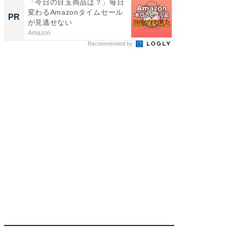
「今日の目玉商品は？」毎日
これが
変わるAmazonタイムセール
事例集
PR
PR
が見逃せない
Amazon
株式会社
Recommended by