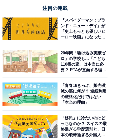
注目の連載
『スパイダーマン：ブラ
ンド・ニュー・デイ』が
「史上もっとも優しいヒ
ーロー映画」になった理
由。予習したい作品は？
20年間「駆け込み実績ゼ
ロ」の学校も…「こども
110番の家」は本当に必
要？ PTAが直面する理想
と現実
「青春18きっぷ」販売激
減の裏に何が？ 連続利用
の厳格化だけではない
「本当の理由」
「移民」に冷たいのはど
っちなのか？ スイスの厳
格過ぎる学歴選別と、日
本の曖昧過ぎる外国人政