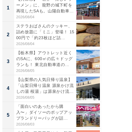
ーメン」に、龍野の城下町を
る〜」3
1
1
再現したSAも。山陽自動車
バー」
道...
好...
2026/08/04
2026/07/3
ステラおばさんのクッキー、
【三重
詰め放題に「ミニ」登場！ 15
「鈴鹿天
2
2
00円で「約23枚ほど詰...
は100
2026/08/04
2026/08/0
【栃木県】アウトレット近く
「ミニオ
のSAに、600㎡の広々ドッグ
ッグ！ 
3
3
ランも！ 東北自動車道の...
ど、夏限
2026/08/05
2026/08/0
【山梨県の人気日帰り温泉】
ステラ
「山梨日帰り温泉 源泉かけ流
詰め放題
4
4
しの湯 桜湯」は源泉かけ流...
00円で「
2026/08/05
2026/08/0
「面白いのあったから購
【埼玉
入〜」ダイソーのポップアッ
「行田天
5
5
プランドリーバッグが話
は和の
題。“さま...
が...
2026/08/03
2026/08/0