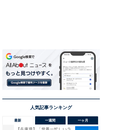
最新
一週間
一ヶ月
【兵庫県】「世界一忙しいラ
「気に