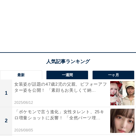
最新
一週間
一ヶ月
女装姿が話題の47歳2児の父親、ビフォーアフ
ター姿を公開！ 「素顔もお美しくて納...
1
2025/06/12
「ポケモンで言う進化」女性タレント、25キ
ロ増量ショットに反響！ 「全然パーツ埋...
2
2026/08/05