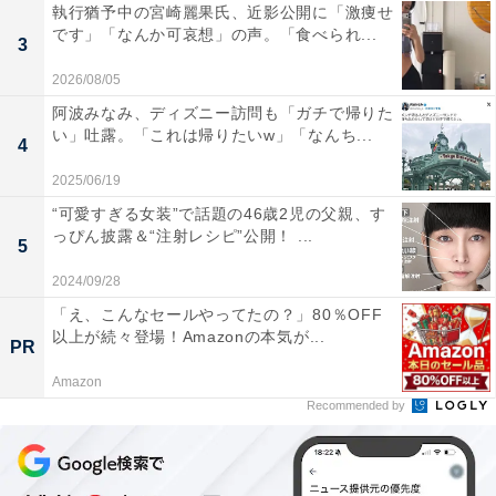
執行猶予中の宮崎麗果氏、近影公開に「激痩せ
です」「なんか可哀想」の声。「食べられ...
3
2026/08/05
阿波みなみ、ディズニー訪問も「ガチで帰りた
い」吐露。「これは帰りたいw」「なんち...
4
2025/06/19
“可愛すぎる女装”で話題の46歳2児の父親、す
っぴん披露＆“注射レシピ”公開！ ...
5
2024/09/28
「え、こんなセールやってたの？」80％OFF
以上が続々登場！Amazonの本気が...
PR
Amazon
Recommended by