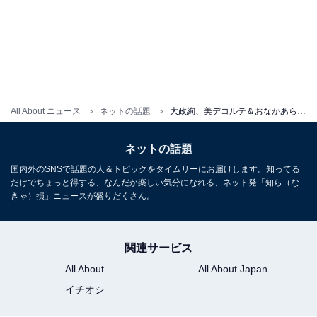
All About ニュース
ネットの話題
大政絢、美デコルテ＆おなかあらわなブラックコーデを披露！ 「最強に美しいです」「そんなに見つめられたら、たまりません」
ネットの話題
国内外のSNSで話題の人＆トピックをタイムリーにお届けします。知ってる
だけでちょっと得する、なんだか楽しい気分になれる、ネット発「知ら（な
きゃ）損」ニュースが盛りだくさん。
関連サービス
All About
All About Japan
イチオシ