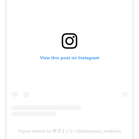
View this post on Instagram
A post shared by 樺澤まどか (@kabasawa_madoka)