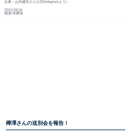
出典：山内健司さん公式Instagramより）
2023.09.04
橋酒 瑛麗瑠
樺澤さんの送別会を報告！