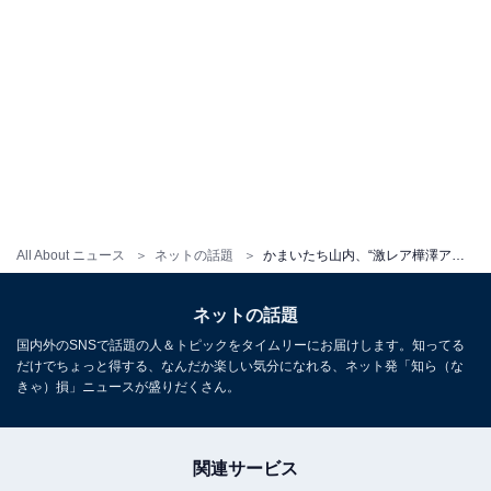
All About ニュース
ネットの話題
かまいたち山内、“激レア樺澤アイドルT”姿で元マネージャーの送別会を報告！ 「山内さんの優しさが隠しきれてない」
ネットの話題
国内外のSNSで話題の人＆トピックをタイムリーにお届けします。知ってる
だけでちょっと得する、なんだか楽しい気分になれる、ネット発「知ら（な
きゃ）損」ニュースが盛りだくさん。
関連サービス