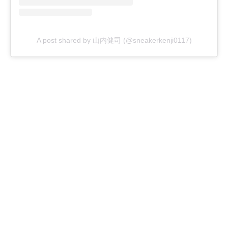
A post shared by 山内健司 (@sneakerkenji0117)