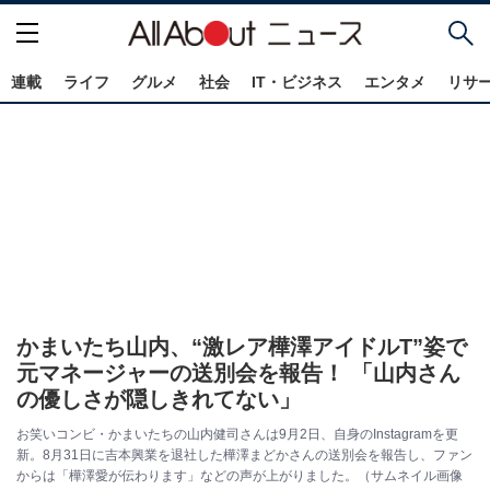
連載
ライフ
グルメ
社会
IT・ビジネス
エンタメ
リサ
かまいたち山内、“激レア樺澤アイドルT”姿で
元マネージャーの送別会を報告！ 「山内さん
の優しさが隠しきれてない」
お笑いコンビ・かまいたちの山内健司さんは9月2日、自身のInstagramを更
新。8月31日に吉本興業を退社した樺澤まどかさんの送別会を報告し、ファン
からは「樺澤愛が伝わります」などの声が上がりました。（サムネイル画像