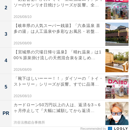
ソーのサンリオ日焼けシリーズが反響。全...
2
2026/08/10
【岐阜県の人気スーパー銭湯】「六条温泉 喜
多の湯」は人工温泉や多彩なお風呂・岩盤...
3
2026/08/09
【宮城県の穴場日帰り温泉】「晴れ温泉」は1
00％源泉掛け流しの天然混合泉を楽しめ...
4
2026/08/09
「靴下ほしいーーー！！」ダイソーの「トイ・
ストーリー」シリーズが反響。すでに品薄...
5
2026/08/10
カードローン50万円以上の人は、返済を3～6
ヶ月停止して『大幅に減額してから返済...
PR
渋谷法務総合事務所
Recommended by