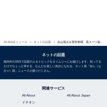
All About ニュース
ネットの話題
永山瑛太＆菅田将暉、黒スーツ姿のツーショット公開！ 「この2ショットはやばいです」「うわー！！胸熱！」
ネットの話題
国内外のSNSで話題の人＆トピックをタイムリーにお届けします。知ってる
だけでちょっと得する、なんだか楽しい気分になれる、ネット発「知ら（な
きゃ）損」ニュースが盛りだくさん。
関連サービス
All About
All About Japan
イチオシ