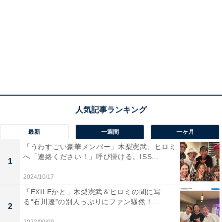
最新
一週間
一ヶ月
「うわすごい豪華メンバー」木梨憲武、ヒロミ
へ「連絡ください！」呼び掛ける。ISS...
1
2024/10/17
「EXILEかと」木梨憲武＆ヒロミの間に写
る“石川遼”の別人っぷりにファン騒然！...
2