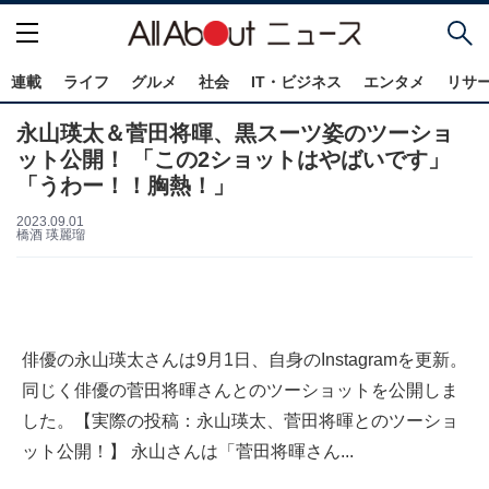
連載
ライフ
グルメ
社会
IT・ビジネス
エンタメ
リサ
永山瑛太＆菅田将暉、黒スーツ姿のツーショ
ット公開！ 「この2ショットはやばいです」
「うわー！！胸熱！」
2023.09.01
橋酒 瑛麗瑠
俳優の永山瑛太さんは9月1日、自身のInstagramを更新。
同じく俳優の菅田将暉さんとのツーショットを公開しま
した。【実際の投稿：永山瑛太、菅田将暉とのツーショ
ット公開！】 永山さんは「菅田将暉さん...