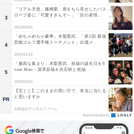
2022/09/09
「リアル天使」篠崎愛、肩をちら見せしたバス
ローブ姿に「可愛すぎんぞ～」「目の表情...
3
2023/03/03
「めちゃめちゃ豪華」木梨憲武、「第1回 最強
芸能ゴルフ選手権トーナメント」出場メ...
4
2024/12/18
「最高な集まり」木梨憲武、奈緒の誕生日をS
now Man・深澤辰哉＆光石研と祝福...
5
2025/02/20
【宝くじ】このままの買い方で、本当に当たる
と思いますか
PR
合同会社デジタルファーム
Recommended by