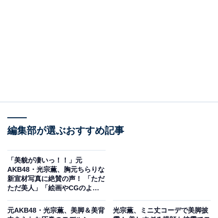
編集部が選ぶおすすめ記事
「美貌が凄いっ！！」元
AKB48・光宗薫、胸元ちらりな
新宣材写真に絶賛の声！ 「ただ
ただ美人」「絵画やCGのよ
う」
元AKB48・光宗薫、美脚＆美背
光宗薫、ミニ丈コーデで美脚披