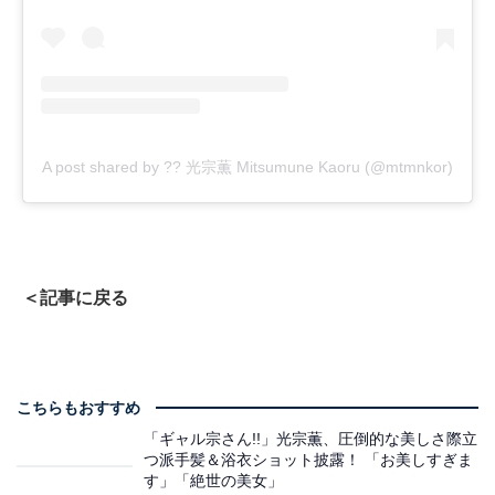
A post shared by ?? 光宗薫 Mitsumune Kaoru (@mtmnkor)
＜記事に戻る
こちらもおすすめ
「ギャル宗さん!!」光宗薫、圧倒的な美しさ際立
つ派手髪＆浴衣ショット披露！ 「お美しすぎま
す」「絶世の美女」