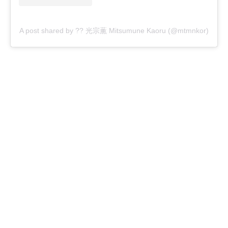
A post shared by ?? 光宗薫 Mitsumune Kaoru (@mtmnkor)