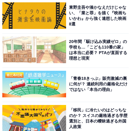
東野圭吾や湊かなえだけじゃな
い、「業と罪」を描く『映画ち
いかわ』から強く連想した映画
8選
20年間「駆け込み実績ゼロ」の
学校も…「こども110番の家」
は本当に必要？ PTAが直面する
理想と現実
「青春18きっぷ」販売激減の裏
に何が？ 連続利用の厳格化だけ
ではない「本当の理由」
「移民」に冷たいのはどっちな
のか？ スイスの厳格過ぎる学歴
選別と、日本の曖昧過ぎる外国
人政策