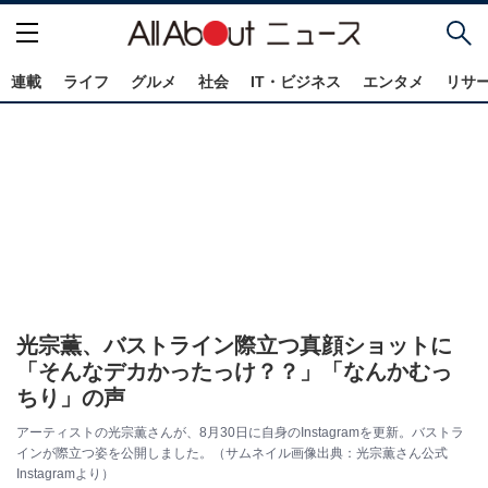
連載
ライフ
グルメ
社会
IT・ビジネス
エンタメ
リサ
光宗薫、バストライン際立つ真顔ショットに
「そんなデカかったっけ？？」「なんかむっ
ちり」の声
アーティストの光宗薫さんが、8月30日に自身のInstagramを更新。バストラ
インが際立つ姿を公開しました。（サムネイル画像出典：光宗薫さん公式
Instagramより）