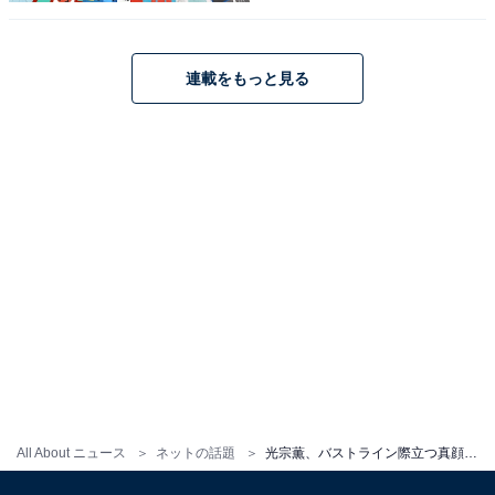
連載をもっと見る
All About ニュース
ネットの話題
光宗薫、バストライン際立つ真顔ショットに「そんなデカかったっけ？？」「なんかむっちり」の声