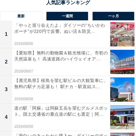
最新
一週間
一ヶ月
「やっと巡り会えたよ」ダイソーの“ちいかわ
ポーチ”が220円で反響。ぬい活＆防災...
1
2026/08/06
【愛知県】無料の動物園＆観光牧場に、市初の
天然温泉も！ 高速道路のハイウェイオア...
2
2026/08/07
【鹿児島県】桜島を望む駅ビルの大観覧車に、
無料の駅ナカ足湯も！ 駅ナカ・駅直結ス...
3
2026/08/08
道の駅「阿蘇」は阿蘇五岳を望むグルメスポッ
ト。国土交通省の重点道の駅にも選定｜阿...
4
2026/08/08
「面白いのあったから購入〜」ダイソーのポッ