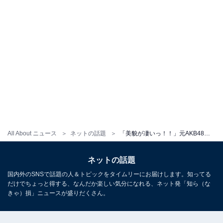
All About ニュース
ネットの話題
「美貌が凄いっ！！」元AKB48・光宗薫、胸元ちらりな新宣材写真に絶賛の声！ 「ただただ美人」「絵画やCGのよう」
ネットの話題
国内外のSNSで話題の人＆トピックをタイムリーにお届けします。知ってる
だけでちょっと得する、なんだか楽しい気分になれる、ネット発「知ら（な
きゃ）損」ニュースが盛りだくさん。