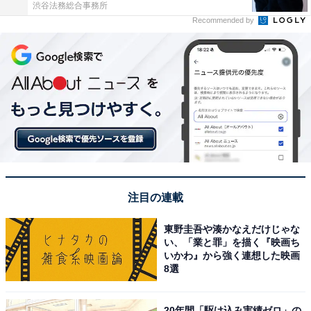
渋谷法務総合事務所
Recommended by
注目の連載
東野圭吾や湊かなえだけじゃな
い、「業と罪」を描く『映画ち
いかわ』から強く連想した映画
8選
20年間「駆け込み実績ゼロ」の