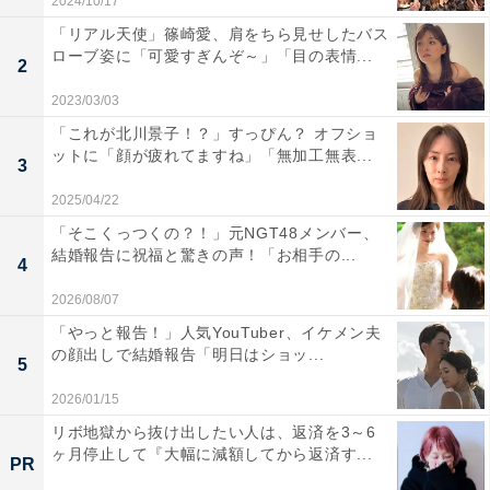
2024/10/17
「リアル天使」篠崎愛、肩をちら見せしたバス
ローブ姿に「可愛すぎんぞ～」「目の表情...
2
2023/03/03
「これが北川景子！？」すっぴん？ オフショ
ットに「顔が疲れてますね」「無加工無表...
3
2025/04/22
「そこくっつくの？！」元NGT48メンバー、
結婚報告に祝福と驚きの声！「お相手の...
4
2026/08/07
「やっと報告！」人気YouTuber、イケメン夫
の顔出しで結婚報告「明日はショッ...
5
2026/01/15
リボ地獄から抜け出したい人は、返済を3～6
ヶ月停止して『大幅に減額してから返済す...
PR