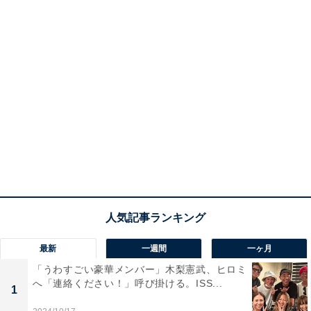
最新
一週間
一ヶ月
「うわすごい豪華メンバー」木梨憲武、ヒロミ
へ「連絡ください！」呼び掛ける。ISS...
1