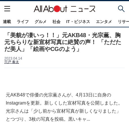
連載
ライフ
グルメ
社会
IT・ビジネス
エンタメ
リサ
「美貌が凄いっ！！」元AKB48・光宗薫、胸
元ちらりな新宣材写真に絶賛の声！ 「ただた
だ美人」「絵画やCGのよう」
2023.04.14
宍戸 奏太
元AKB48で俳優の光宗薫さんが、4月13日に自身の
Instagramを更新。新しくした宣材写真を公開しました。
光宗さんは「少し前から宣材写真が新しくなりました」
とつづり、3枚の写真を投稿。黒いキャ...