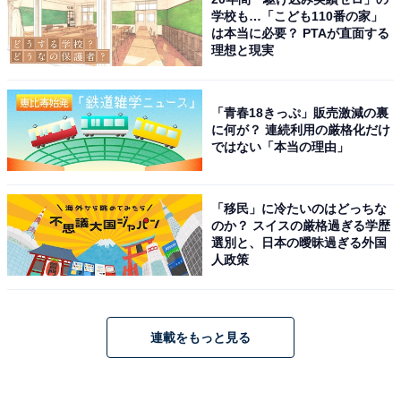
学校も…「こども110番の家」
は本当に必要？ PTAが直面する
理想と現実
「青春18きっぷ」販売激減の裏
に何が？ 連続利用の厳格化だけ
ではない「本当の理由」
「移民」に冷たいのはどっちな
のか？ スイスの厳格過ぎる学歴
選別と、日本の曖昧過ぎる外国
人政策
連載をもっと見る