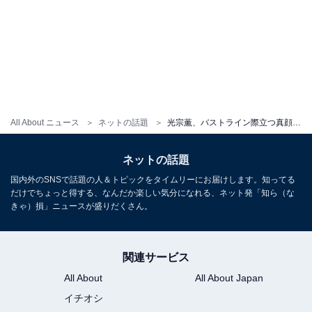
All About ニュース
ネットの話題
光宗薫、バストライン際立つ真顔ショットに「そんなデカかったっけ？？」「なんかむっちり」の声
ネットの話題
国内外のSNSで話題の人＆トピックをタイムリーにお届けします。知ってる
だけでちょっと得する、なんだか楽しい気分になれる、ネット発「知ら（な
きゃ）損」ニュースが盛りだくさん。
関連サービス
All About
All About Japan
イチオシ