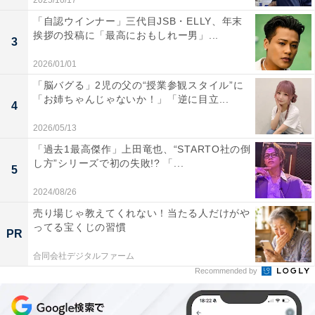
2025/10/17
「自認ウインナー」三代目JSB・ELLY、年末
挨拶の投稿に「最高におもしれー男」...
3
2026/01/01
「脳バグる」2児の父の“授業参観スタイル”に
「お姉ちゃんじゃないか！」「逆に目立...
4
2026/05/13
「過去1最高傑作」上田竜也、“STARTO社の倒
し方”シリーズで初の失敗!? 「...
5
2024/08/26
売り場じゃ教えてくれない！当たる人だけがや
ってる宝くじの習慣
PR
合同会社デジタルファーム
Recommended by