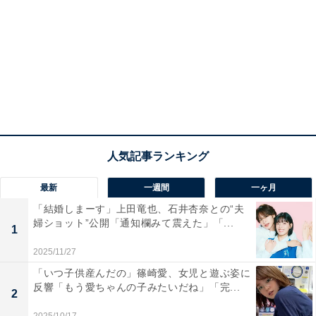
最新
一週間
一ヶ月
「結婚しまーす」上田竜也、石井杏奈との“夫
婦ショット”公開「通知欄みて震えた」「...
1
2025/11/27
「いつ子供産んだの」篠崎愛、女児と遊ぶ姿に
反響「もう愛ちゃんの子みたいだね」「完...
2