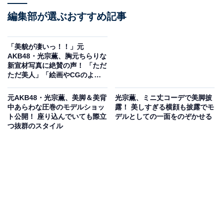
編集部が選ぶおすすめ記事
「美貌が凄いっ！！」元
AKB48・光宗薫、胸元ちらりな
新宣材写真に絶賛の声！ 「ただ
ただ美人」「絵画やCGのよ
う」
元AKB48・光宗薫、美脚＆美背
光宗薫、ミニ丈コーデで美脚披
中あらわな圧巻のモデルショッ
露！ 美しすぎる横顔も披露でモ
ト公開！ 座り込んでいても際立
デルとしての一面をのぞかせる
つ抜群のスタイル