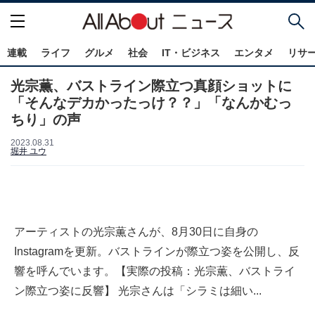
連載
ライフ
グルメ
社会
IT・ビジネス
エンタメ
リサ
光宗薫、バストライン際立つ真顔ショットに
「そんなデカかったっけ？？」「なんかむっ
ちり」の声
2023.08.31
堀井 ユウ
アーティストの光宗薫さんが、8月30日に自身の
Instagramを更新。バストラインが際立つ姿を公開し、反
響を呼んでいます。【実際の投稿：光宗薫、バストライ
ン際立つ姿に反響】 光宗さんは「シラミは細い...