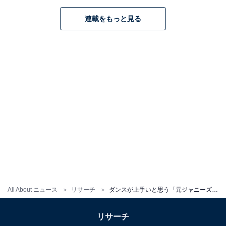
連載をもっと見る
こちらもおすすめ
All About ニュース
リサーチ
ダンスが上手いと思う「元ジャニーズ」ランキング！ 1位「平野紫耀」、2位は？
「元ジャニーズ」と聞いて驚く人ランキング！2
位「SKY-HI（日高光啓）」、1位は？
リサーチ