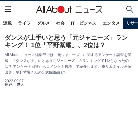
連載
ライフ
グルメ
社会
IT・ビジネス
エンタメ
リサ
ダンスが上手いと思う「元ジャニーズ」ラン
キング！ 1位「平野紫耀」、2位は？
All About ニュース編集部では「元ジャニーズ」に関するアンケート調査を実
施。「ダンスが上手いと思う元ジャニーズ」のランキングで1位となったの
は？ アンケート回答からコメントも抜粋して紹介します。※サムネイル画像
出典：平野紫耀さんの公式Instagram
2023.09.07
長谷川 優人