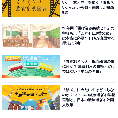
い、「業と罪」を描く『映画ち
「ジャニーズに所属していた際によくダンスしているイ
いかわ』から強く連想した映画
メージがあるため」（東京都／20代女性）、「ジャニー
8選
ズ事務所では一番ダンスが上手いと思ったアイドルだ
し、他のダンサーも認める実力を持つため」（大阪府／
20年間「駆け込み実績ゼロ」の
学校も…「こども110番の家」
40代女性）というコメントが寄せられました。
は本当に必要？ PTAが直面する
理想と現実
※回答者コメントは原文ママです
「青春18きっぷ」販売激減の裏
＞15位までの全ランキング結果を見る
に何が？ 連続利用の厳格化だけ
ではない「本当の理由」
この記事の筆者：長谷川 優人
1990年生まれ。30代突入と同時期に未経験でライター業
「移民」に冷たいのはどっちな
を開始。日常系アニメと車好き。女性声優さんにも関心
のか？ スイスの厳格過ぎる学歴
選別と、日本の曖昧過ぎる外国
をもち個人的にイベントへ参加している。現在の所有車
人政策
はスズキ ワゴンR（MH95S）。各地のアニメ作品の舞台
となった場所を聖地巡礼すべくドライブに出かける。