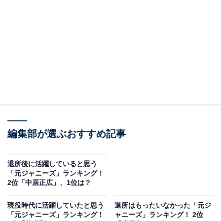
A post shared by 【公式】中居正広の金曜日のスマイルたちへ (@kin
編集部が選ぶおすすめ記事
第2位は「中居正広」さんでした。ジャニーズ事務所在
籍時はアイドルグループ・SMAPの一員として活躍。ダ
退所後に活躍していると思う
ンスパフォーマンスで見せ所を作っていた姿を覚えてい
「元ジャニーズ」ランキング！
2位「中居正広」、1位は？
る人も多いのではないでしょうか。
現役時代に活躍していたと思う
退所はもったいなかった「元ジ
アンケートでは、「ライブでみた中居くんのダンスが衝
「元ジャニーズ」ランキング！
ャニーズ」ランキング！ 2位