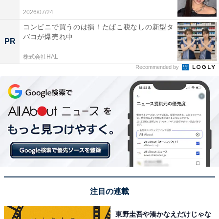
2026/07/24
コンビニで買うのは損！たばこ税なしの新型タ
バコが爆売れ中
PR
株式会社HAL
Recommended by
A post shared by 平野紫耀/Sho Hirano (@sho_h_desyo)
第1位は「平野紫耀」さんでした。ジャニーズ事務所に
所属していた時期はアイドルグループ・King & Princeの
メンバーとして活躍。体を最大限に生かしたワイルドか
つセクシーなダンスで魅了していました。
注目の連載
アンケートでは、「もともと運動神経抜群で売っていた
し、ダンスも上手いと思う」（兵庫県／20代女性）、
東野圭吾や湊かなえだけじゃな