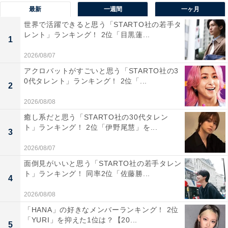
最新
一週間
一ヶ月
世界で活躍できると思う「STARTO社の若手タ
レント」ランキング！ 2位「目黒蓮...
1位：平野紫耀
1
2026/08/07
アクロバットがすごいと思う「STARTO社の3
0代タレント」ランキング！ 2位「...
2
2026/08/08
癒し系だと思う「STARTO社の30代タレン
ト」ランキング！ 2位「伊野尾慧」を...
3
2026/08/07
面倒見がいいと思う「STARTO社の若手タレン
ト」ランキング！ 同率2位「佐藤勝...
4
2026/08/08
View this post on Instagram
「HANA」の好きなメンバーランキング！ 2位
「YURI」を抑えた1位は？【20...
5