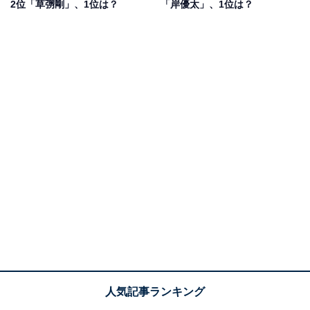
2位「草彅剛」、1位は？
「岸優太」、1位は？
撃だったから」（福岡県／30代女性）、「中居くんは自
他ともに認めるダンス好きで、よくソロダンスも披露し
ていたから」（秋田県／20代女性）、「TVで以前、簡単
なダンスをすぐに覚えてしまう天才だということがわか
ったから」（石川県／40代男性）などのコメントが寄せ
られています。