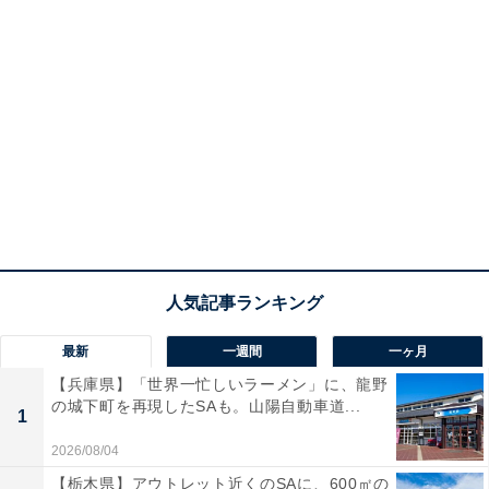
最新
一週間
一ヶ月
【兵庫県】「世界一忙しいラーメン」に、龍野
の城下町を再現したSAも。山陽自動車道...
1
2026/08/04
【栃木県】アウトレット近くのSAに、600㎡の