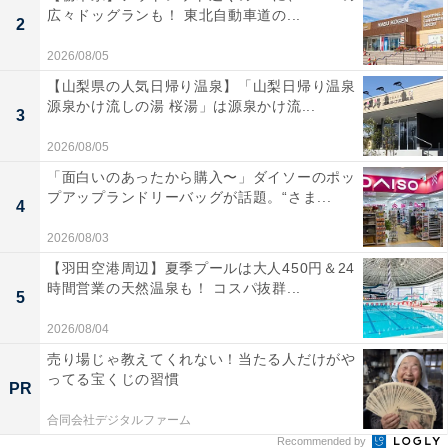
広々ドッグランも！ 東北自動車道の...
2
2026/08/05
【山梨県の人気日帰り温泉】「山梨日帰り温泉
源泉かけ流しの湯 桜湯」は源泉かけ流...
3
2026/08/05
「面白いのあったから購入〜」ダイソーのポッ
プアップランドリーバッグが話題。“さま...
4
2026/08/03
【羽田空港周辺】夏季プールは大人450円＆24
時間営業の天然温泉も！ コスパ抜群...
5
2026/08/04
売り場じゃ教えてくれない！当たる人だけがや
ってる宝くじの習慣
PR
合同会社デジタルファーム
Recommended by