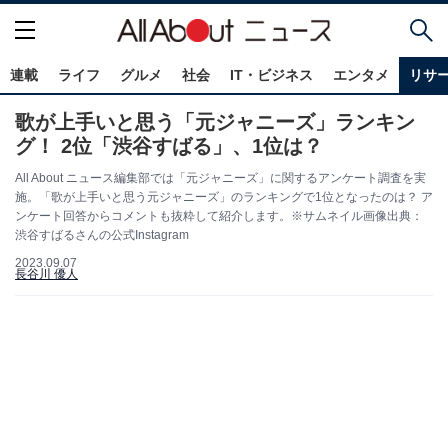
連載
ライフ
グルメ
社会
IT・ビジネス
エンタメ
リサ
歌が上手いと思う「元ジャニーズ」ランキン
グ！ 2位「渋谷すばる」、1位は？
All About ニュース編集部では「元ジャニーズ」に関するアンケート調査を実
施。「歌が上手いと思う元ジャニーズ」のランキングで1位となったのは？ ア
ンケート回答からコメントも抜粋して紹介します。※サムネイル画像出典：
渋谷すばるさんの公式Instagram
2023.09.07
長谷川 優人