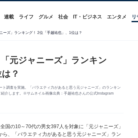
連載
ライフ
グルメ
社会
IT・ビジネス
エンタメ
リ
ニーズ」ランキング！ 2位「手越祐也」、1位は？
う「元ジャニーズ」ランキン
位は？
アンケート調査を実施。「バラエティ力があると思う元ジャニーズ」のランキン
介します。※サムネイル画像出典：手越祐也さんの公式Instagram
期間、全国の10～70代の男女397人を対象に「元ジャニーズ」
から、「バラエティ力があると思う元ジャニーズ」ラン