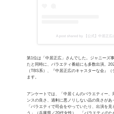
A post shared by 【公式】中居正
第1位は「中居正広」さんでした。ジャニーズ事
たと同時に、バラエティ番組にも多数出演。20
（TBS系）、『中居正広のキャスターな会』
ます。
アンケートでは、「中居くんのバラエティー、
ンスの良さ、過剰に悪ノリしない品の良さがあ
「バラエティで司会をやっていたり、出演を見
う」（兵庫県／20代女性）、「バラエティの