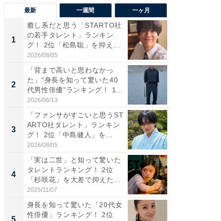
最新
一週間
一ヶ月
癒し系だと思う「STARTO社
「癒し系
の若手タレント」ランキン
タレント
1
1
グ！ 2位「松島聡」を抑え...
「井ノ原
2026/08/05
2026/08/0
「背まで高いと思わなかっ
ギャップ
た」“身長を知って驚いた40
RTO社
2
2
代男性俳優”ランキング！ 1...
キング！
2026/06/13
2026/08/0
「ファンサがすごいと思うST
癒し系だ
ARTO社タレント」ランキン
の若手
3
3
グ！ 2位「中島健人」を...
グ！ 2
2026/08/05
2026/08/0
「実は二世」と知って驚いた
「ギャッ
タレントランキング！ 2位
RTO社
4
4
「杉咲花」を大差で抑えた1
グ！ 2
位...
2025/11/07
2026/07/3
身長を知って驚いた「20代女
「世界で
性俳優」ランキング！ 2位
ARTO
5
5