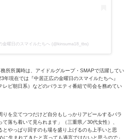
広の金曜日のスマイルたちへ (@kinsuma18_tbs)
務所所属時は、アイドルグループ・SMAPで活躍してい
23年現在では『中居正広の金曜日のスマイルたちへ』
（テレビ朝日系）などのバラエティ番組で司会を務めてい
周りを立てつつだけど自分もしっかりアピールするバラ
って落ち着いて見られます」（三重県／30代女性）、
るとやっぱり回すのも場を盛り上げるのも上手いと思
ために生まれてきたと言っても過言ではないと思うので」