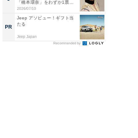
「橋本環奈」をわずか1票
グ！ 2
差...
2026/07/10
2026/08/0
Jeep アソビュー！ギフト当
【銀座】
たる
の贅沢
PR
PR
Jeep Japan
ReFa GIN
Recommended by