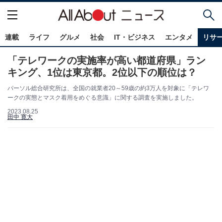
連載
ライフ
グルメ
社会
IT・ビジネス
エンタメ
リサ
「テレワークの実施率が高い都道府県」ラン
キング、1位は東京都。2位以下の順位は？
パーソル総合研究所は、全国の就業者20～59歳の約3万人を対象に「テレワ
ークの実態とマスク着用をめぐる意識」に関する調査を実施しました。
2023.08.25
田中 寛大