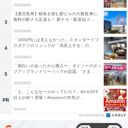
2026/08/06
【鹿児島県】桜島を望む駅ビルの大観覧車に、
無料の駅ナカ足湯も！ 駅ナカ・駅直結ス...
3
2026/08/08
「1000円には見えなかった」スタンダードプ
ロダクツのリュックが「高見えする」の...
4
2026/08/03
「面白いのあったから購入〜」ダイソーのポッ
プアップランドリーバッグが話題。“さま...
5
2026/08/03
「え、こんなセールやってたの？」80％OFF
以上が続々登場！Amazonの本気が...
PR
Amazon
Recommended by