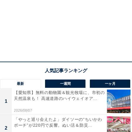
最新
一週間
一ヶ月
【愛知県】無料の動物園＆観光牧場に、市初の
天然温泉も！ 高速道路のハイウェイオア...
1
2026/08/07
「やっと巡り会えたよ」ダイソーの“ちいかわ
ポーチ”が220円で反響。ぬい活＆防災...
2