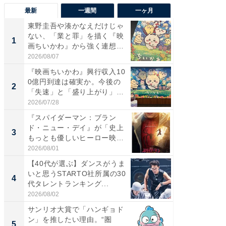
最新
一週間
一ヶ月
東野圭吾や湊かなえだけじゃ
【40代
ない、「業と罪」を描く『映
いと思う
1
1
画ちいかわ』から強く連想し
代タレン
た...
2026/08/07
2026/08/0
『映画ちいかわ』興行収入10
東野圭
0億円到達は確実か。今後の
ない、
2
2
「失速」と「盛り上がり」
画ちい
が...
た...
2026/07/28
2026/08/0
『スパイダーマン：ブラン
ワケあ
ド・ニュー・デイ』が「史上
マ『フ
3
3
もっとも優しいヒーロー映
演技連発
画」に...
の...
2026/08/01
2026/08/0
【40代が選ぶ】ダンスがうま
「FRUI
いと思うSTARTO社所属の30
うまい
4
4
代タレントランキング...
ング！ 2
2026/08/02
2026/08/0
サンリオ大賞で「ハンギョド
【銀座】
ン」を推したい理由。“圏
の贅沢
5
PR