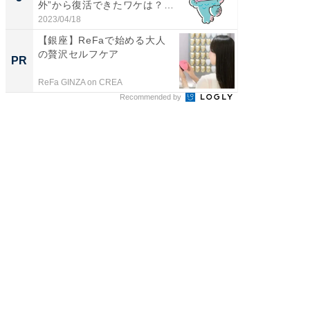
外”から復活できたワケは？
投...
2023/04/18
ReFa GIN
【銀座】ReFaで始める大人
の贅沢セルフケア
PR
ReFa GINZA on CREA
Recommended by