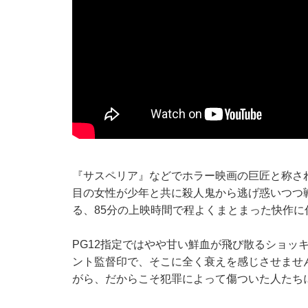
『サスペリア』などでホラー映画の巨匠と称さ
目の女性が少年と共に殺人鬼から逃げ惑いつつ
る、85分の上映時間で程よくまとまった快作に
PG12指定ではやや甘い鮮血が飛び散るショッ
ント監督印で、そこに全く衰えを感じさせませ
がら、だからこそ犯罪によって傷ついた人たち