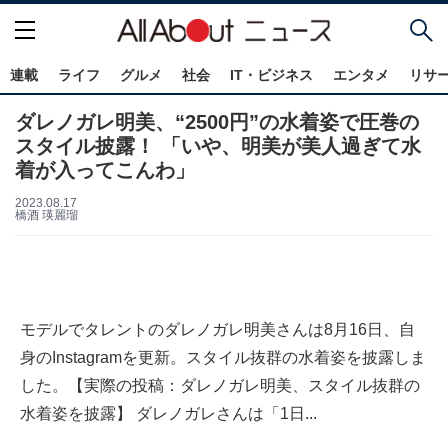
連載
ライフ
グルメ
社会
IT・ビジネス
エンタメ
リサ
ダレノガレ明美、“2500円”の水着姿で圧巻の
スタイル披露！ 「いや、明美が美人過ぎて水
着が入ってこんわ」
2023.08.17
橋酒 瑛麗瑠
モデルでタレントのダレノガレ明美さんは8月16日、自
身のInstagramを更新。スタイル抜群の水着姿を披露しま
した。【実際の投稿：ダレノガレ明美、スタイル抜群の
水着姿を披露】 ダレノガレさんは「1日...