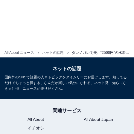
All About ニュース
ネットの話題
ダレノガレ明美、“2500円”の水着姿で圧巻のスタイル披露！ 「いや、明美が美人過ぎて水着が入ってこんわ」
ネットの話題
国内外のSNSで話題の人＆トピックをタイムリーにお届けします。知ってる
だけでちょっと得する、なんだか楽しい気分になれる、ネット発「知ら（な
きゃ）損」ニュースが盛りだくさん。
関連サービス
All About
All About Japan
イチオシ