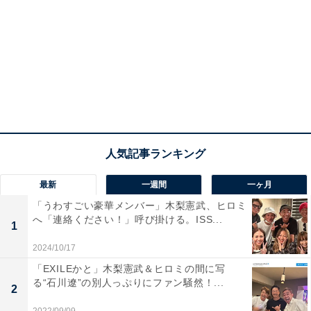
最新
一週間
一ヶ月
「うわすごい豪華メンバー」木梨憲武、ヒロミ
へ「連絡ください！」呼び掛ける。ISS...
1
2024/10/17
「EXILEかと」木梨憲武＆ヒロミの間に写
る“石川遼”の別人っぷりにファン騒然！...
2