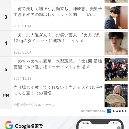
2022/09/09
「何て美しく端正なお顔立ち」神崎恵、美男子
すぎる次男の顔出しショット公開！ 「め...
3
2025/01/14
「え、別人過ぎん？」お笑い芸人、2カ月で約
12kgのダイエットに成功！ 「イケメ...
4
2026/08/04
「めちゃめちゃ豪華」木梨憲武、「第1回 最強
芸能ゴルフ選手権トーナメント」出場メ...
5
2024/12/18
売り場じゃ教えてくれない！当たる人だけがや
ってる宝くじの習慣
PR
合同会社デジタルファーム
Recommended by