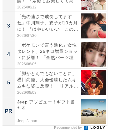
開！ 「素顔もお美しくて納...
らのプレ
愛...
2025/06/12
2026/08/0
「光の速さで成長してます
「好感
ね」中川翔子、双子が10カ月
や、“マ
3
3
に！ 「はやいいいい この
画変更
前...
財...
2026/07/30
2026/07/3
「ポケモンで言う進化」女性
「脚が
タレント、25キロ増量ショッ
横川尚
4
4
トに反響！ 「全然パーツ埋...
ムキな姿
刃...
2026/08/05
2026/08/0
「脚がとんでもないことに」
「2人と
横川尚隆、大会優勝したムキ
團十郎
5
5
ムキな姿に反響！ 「リアル
「後ろ
刃...
「...
2026/08/03
2026/08/0
Jeep アソビュー！ギフト当
すべて
たる
るその
PR
PR
Jeep Japan
COCO VIL
Recommended by