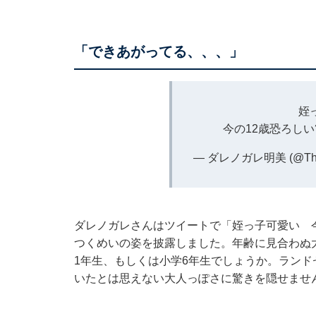
「できあがってる、、、」
姪
今の12歳恐ろしい
— ダレノガレ明美 (@The_
ダレノガレさんはツイートで「姪っ子可愛い 
つくめいの姿を披露しました。年齢に見合わぬ
1年生、もしくは小学6年生でしょうか。ラン
いたとは思えない大人っぽさに驚きを隠せませ