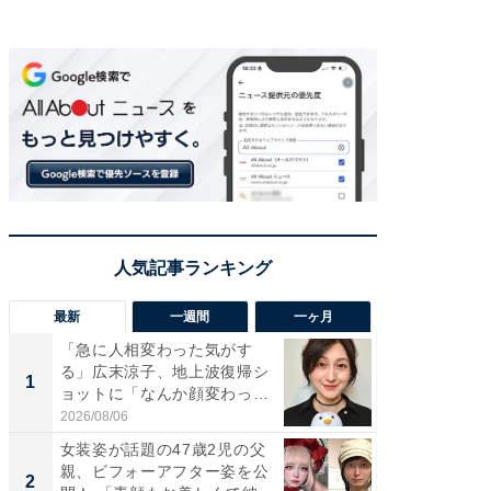
最新
一週間
一ヶ月
「急に人相変わった気がす
「さす
る」広末涼子、地上波復帰シ
は」高
1
1
ョットに「なんか顔変わっ
災地を
た」の...
「カ...
2026/08/06
2026/08/0
女装姿が話題の47歳2児の父
「女の
親、ビフォーアフター姿を公
介、バ
2
2