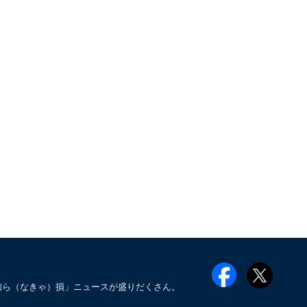
知ら（なきゃ）損」ニュースが盛りだくさん。