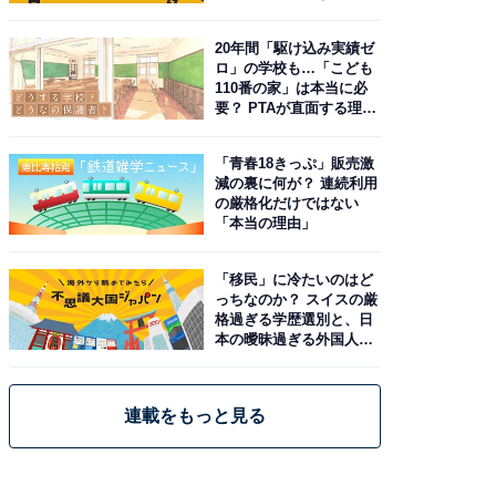
由。予習したい作品は？
20年間「駆け込み実績ゼ
ロ」の学校も…「こども
110番の家」は本当に必
要？ PTAが直面する理想
と現実
「青春18きっぷ」販売激
減の裏に何が？ 連続利用
の厳格化だけではない
「本当の理由」
「移民」に冷たいのはど
っちなのか？ スイスの厳
格過ぎる学歴選別と、日
本の曖昧過ぎる外国人政
策
連載をもっと見る