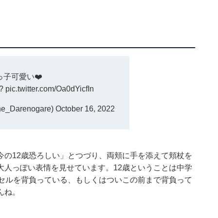
っ子可愛い❤️
?
pic.twitter.com/Oa0dYicfIn
Darenogare)
October 16, 2022
今の12歳恐ろしい」とつづり、両頬に手を添えて頬杖を
大人っぽい表情を見せています。12歳ということは中学
ドセルを背負っている、もしくはついこの前まで背負って
んね。