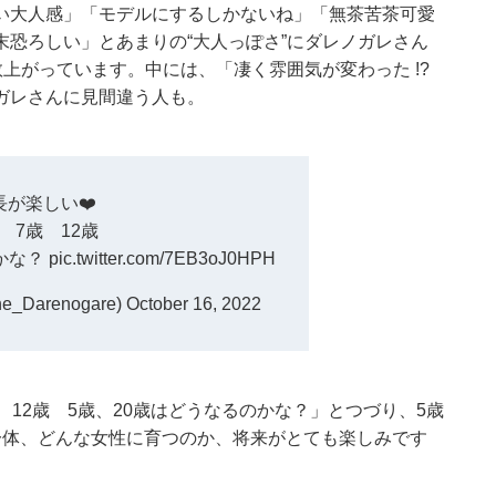
い大人感」「モデルにするしかないね」「無茶苦茶可愛
恐ろしい」とあまりの“大人っぽさ”にダレノガレさん
上がっています。中には、「凄く雰囲気が変わった !?
ガレさんに見間違う人も。
長が楽しい❤️
 7歳 12歳
のかな？
pic.twitter.com/7EB3oJ0HPH
Darenogare)
October 16, 2022
12歳 5歳、20歳はどうなるのかな？」とつづり、5歳
一体、どんな女性に育つのか、将来がとても楽しみです