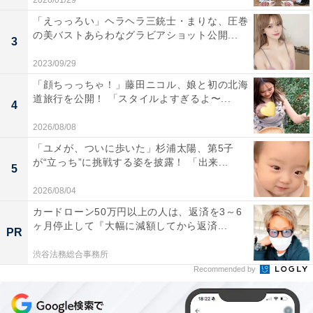
2026/01/29
「えっっろい」ヘラヘラ三銃士・まりな、圧巻
の美バストあらわなグラビアショット公開...
3
2023/09/29
「顔ちっっちゃ！」藤田ニコル、娘と初の北海
道旅行を公開！ 「スタイルよすぎるよ〜...
4
2026/08/08
「ユメが、ついに歩いた」杉浦太陽、第5子
が“立っち”に挑戦する姿を披露！ 「出来...
5
2026/08/04
カードローン50万円以上の人は、返済を3～6
ヶ月停止して『大幅に減額してから返済...
PR
渋谷法務総合事務所
Recommended by