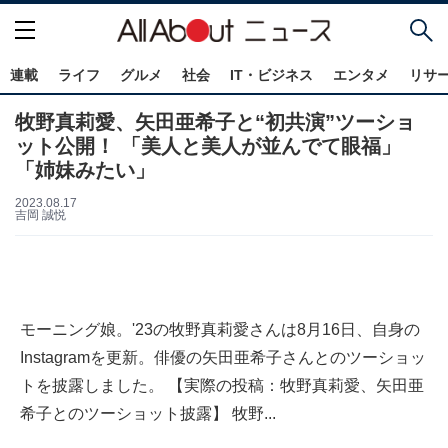
連載
ライフ
グルメ
社会
IT・ビジネス
エンタメ
リサ
牧野真莉愛、矢田亜希子と“初共演”ツーショ
ット公開！ 「美人と美人が並んでて眼福」
「姉妹みたい」
2023.08.17
吉岡 誠悦
モーニング娘。'23の牧野真莉愛さんは8月16日、自身の
Instagramを更新。俳優の矢田亜希子さんとのツーショッ
トを披露しました。 【実際の投稿：牧野真莉愛、矢田亜
希子とのツーショット披露】 牧野...