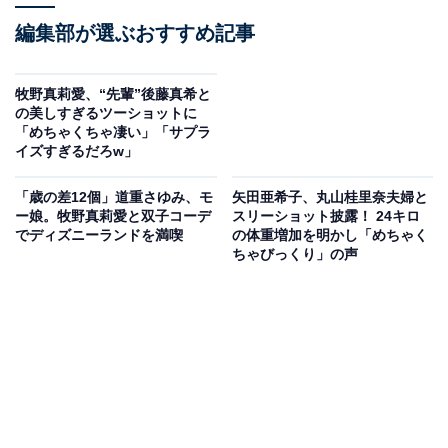
編集部が選ぶおすすめ記事
牧野真莉愛、“先輩”後藤真希と
の美しすぎるツーショットに
「めちゃくちゃ凄い」「サプラ
イズすぎるだろw」
「歳の差12個」道重さゆみ、モ
矢田亜希子、丸山桂里奈夫婦と
ー娘。牧野真莉愛と双子コーデ
スリーショット披露！ 24キロ
でディズニーランドを満喫
の体重増加を明かし「めちゃく
ちゃびっくり」の声