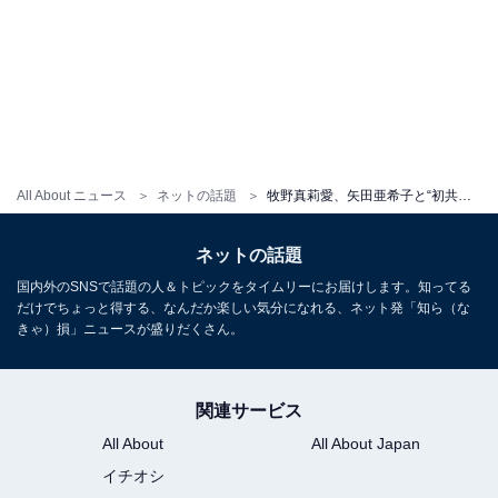
All About ニュース
ネットの話題
牧野真莉愛、矢田亜希子と“初共演”ツーショット公開！ 「美人と美人が並んでて眼福」「姉妹みたい」
ネットの話題
国内外のSNSで話題の人＆トピックをタイムリーにお届けします。知ってる
だけでちょっと得する、なんだか楽しい気分になれる、ネット発「知ら（な
きゃ）損」ニュースが盛りだくさん。
関連サービス
All About
All About Japan
イチオシ