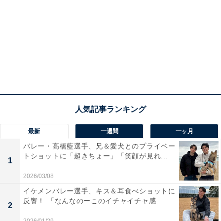
最新
一週間
一ヶ月
バレー・髙橋藍選手、兄＆愛犬とのプライベー
トショットに「超きちょー」「笑顔が見れ...
1
2026/03/08
イケメンバレー選手、キス＆耳食べショットに
反響！ 「なんなのーこのイチャイチャ感...
2