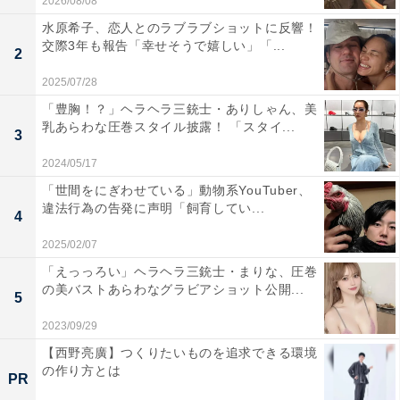
2026/08/08
水原希子、恋人とのラブラブショットに反響！
交際3年も報告「幸せそうで嬉しい」「...
2
2025/07/28
「豊胸！？」ヘラヘラ三銃士・ありしゃん、美
乳あらわな圧巻スタイル披露！ 「スタイ...
3
2024/05/17
「世間をにぎわせている」動物系YouTuber、
違法行為の告発に声明「飼育してい...
4
2025/02/07
「えっっろい」ヘラヘラ三銃士・まりな、圧巻
の美バストあらわなグラビアショット公開...
5
2023/09/29
【西野亮廣】つくりたいものを追求できる環境
の作り方とは
PR