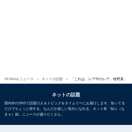
All About ニュース
ネットの話題
「これは…レア中のレア」牧野真莉愛、田中れいな、譜久村聖とのプリクラショット公開！ 「最高のプリクラ」
ネットの話題
国内外のSNSで話題の人＆トピックをタイムリーにお届けします。知ってる
だけでちょっと得する、なんだか楽しい気分になれる、ネット発「知ら（な
きゃ）損」ニュースが盛りだくさん。