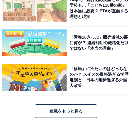
学校も…「こども110番の家」
は本当に必要？ PTAが直面する
理想と現実
「青春18きっぷ」販売激減の裏
に何が？ 連続利用の厳格化だけ
ではない「本当の理由」
「移民」に冷たいのはどっちな
のか？ スイスの厳格過ぎる学歴
選別と、日本の曖昧過ぎる外国
人政策
連載をもっと見る