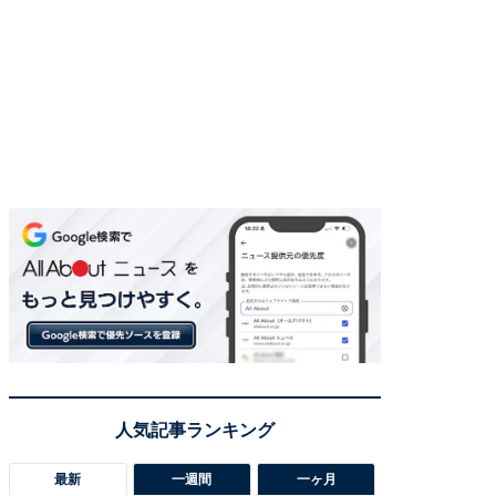
最新
一週間
一ヶ月