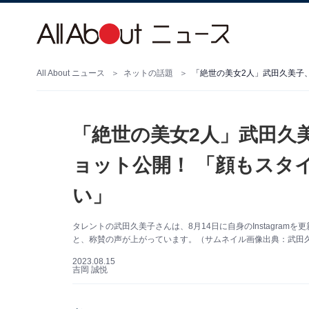
All About ニュース
ネットの話題
「絶世の美女2人」武田久
ョット公開！ 「顔もスタ
い」
タレントの武田久美子さんは、8月14日に自身のInstagra
と、称賛の声が上がっています。（サムネイル画像出典：武田久美子
2023.08.15
吉岡 誠悦