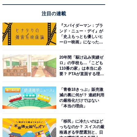
注目の連載
『スパイダーマン：ブラ
ンド・ニュー・デイ』が
「史上もっとも優しいヒ
ーロー映画」になった理
由。予習したい作品は？
20年間「駆け込み実績ゼ
ロ」の学校も…「こども
110番の家」は本当に必
要？ PTAが直面する理想
と現実
「青春18きっぷ」販売激
減の裏に何が？ 連続利用
の厳格化だけではない
「本当の理由」
「移民」に冷たいのはど
っちなのか？ スイスの厳
格過ぎる学歴選別と、日