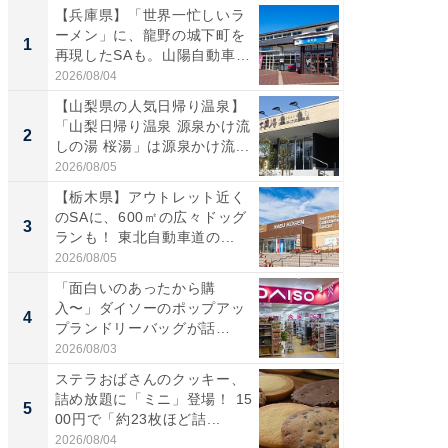
【兵庫県】「世界一忙しいラ
「気に
ーメン」に、龍野の城下町を
る〜」3
1
1
再現したSAも。山陽自動車
バー」
道...
好...
2026/08/04
2026/07/3
【山梨県の人気日帰り温泉】
【三重
「山梨日帰り温泉 源泉かけ流
「鈴鹿天
2
2
しの湯 桜湯」は源泉かけ流...
は100
2026/08/05
2026/08/0
【栃木県】アウトレット近く
「ミニオ
のSAに、600㎡の広々ドッグ
ッグ！ 
3
3
ランも！ 東北自動車道の...
ど、夏限
2026/08/05
2026/08/0
「面白いのあったから購
ステラ
入〜」ダイソーのポップアッ
詰め放題
4
4
プランドリーバッグが話
00円で「
題。“さま...
2026/08/03
2026/08/0
ステラおばさんのクッキー、
【埼玉
詰め放題に「ミニ」登場！ 15
「行田天
5
5
00円で「約23枚ほど詰...
は和の
が...
2026/08/04
2026/08/0