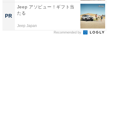
Jeep アソビュー！ギフト当
すべて
たる
るその
PR
PR
Jeep Japan
COCO VIL
Recommended by