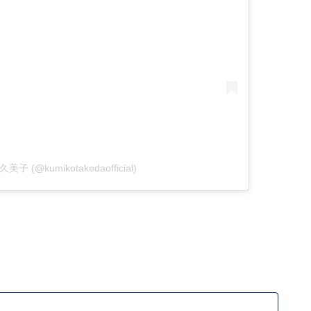
久美子 (@kumikotakedaofficial)