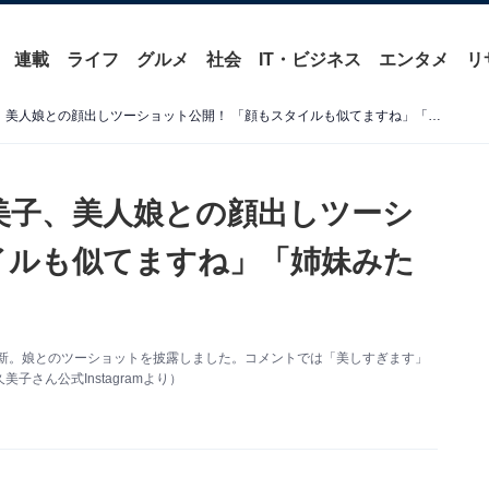
連載
ライフ
グルメ
社会
IT・ビジネス
エンタメ
リ
「絶世の美女2人」武田久美子、美人娘との顔出しツーショット公開！ 「顔もスタイルも似てますね」「姉妹みたい」
美子、美人娘との顔出しツーシ
イルも似てますね」「姉妹みた
mを更新。娘とのツーショットを披露しました。コメントでは「美しすぎます」
さん公式Instagramより）