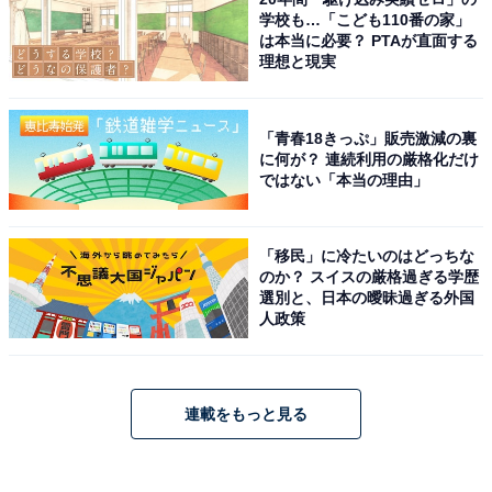
学校も…「こども110番の家」
は本当に必要？ PTAが直面する
理想と現実
「青春18きっぷ」販売激減の裏
に何が？ 連続利用の厳格化だけ
ではない「本当の理由」
「移民」に冷たいのはどっちな
のか？ スイスの厳格過ぎる学歴
選別と、日本の曖昧過ぎる外国
人政策
連載をもっと見る