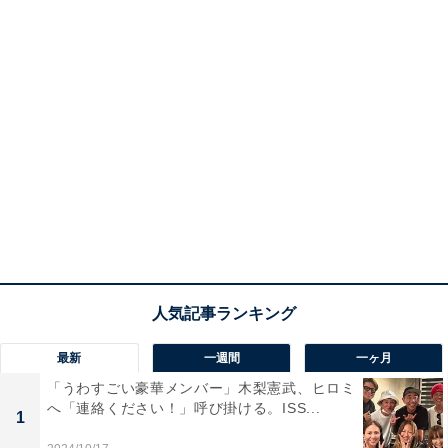
最新
一週間
一ヶ月
「うわすごい豪華メンバー」木梨憲武、ヒロミ
へ「連絡ください！」呼び掛ける。ISS...
1