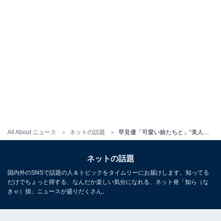
All About ニュース
ネットの話題
早見優「可愛い娘たちと」“美人親子”ショットに「美人3人姉妹」「親子で本当に美人揃い」と反響！
ネットの話題
国内外のSNSで話題の人＆トピックをタイムリーにお届けします。知ってる
だけでちょっと得する、なんだか楽しい気分になれる、ネット発「知ら（な
きゃ）損」ニュースが盛りだくさん。