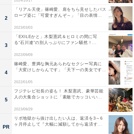
2024/10/17
「リアル天使」篠崎愛、肩をちら見せしたバス
ローブ姿に「可愛すぎんぞ～」「目の表情...
2
2023/03/03
「EXILEかと」木梨憲武＆ヒロミの間に写
る“石川遼”の別人っぷりにファン騒然！...
3
2022/09/09
篠崎愛、豊満な胸元あらわなセクシー写真に
「大変けしからんです」「天下一の美女です...
4
2022/01/05
フジテレビ社長の姿も！ 木梨憲武、豪華芸能
人の大集合ショットに「素敵でカッコいい...
5
2023/09/29
リボ地獄から抜け出したい人は、返済を3～6
ヶ月停止して『大幅に減額してから返済す...
PR