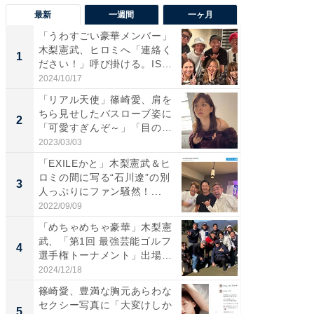
最新
一週間
一ヶ月
「うわすごい豪華メンバー」
「さす
木梨憲武、ヒロミへ「連絡く
は」高
1
1
ださい！」呼び掛ける。IS
災地を
S...
「カ...
2024/10/17
2026/08/0
「リアル天使」篠崎愛、肩を
「女の
ちら見せしたバスローブ姿に
介、バ
2
2
「可愛すぎんぞ～」「目の表
らのプレ
情...
愛...
2023/03/03
2026/08/0
「EXILEかと」木梨憲武＆ヒ
「脚が
ロミの間に写る“石川遼”の別
横川尚
3
3
人っぷりにファン騒然！...
ムキな姿
刃...
2022/09/09
2026/08/0
「めちゃめちゃ豪華」木梨憲
「え、
武、「第1回 最強芸能ゴルフ
芸人、2
4
4
選手権トーナメント」出場
エットに
メ...
2024/12/18
2026/08/0
篠崎愛、豊満な胸元あらわな
「脳がバ
セクシー写真に「大変けしか
装姿が話
5
5