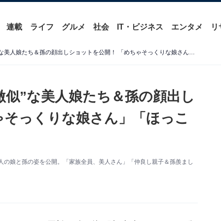
連載
ライフ
グルメ
社会
IT・ビジネス
エンタメ
リ
56歳・森尾由美、目元が“激似”な美人娘たち＆孫の顔出しショットを公開！ 「めちゃそっくりな娘さん」「ほっこり」
激似”な美人娘たち＆孫の顔出し
ゃそっくりな娘さん」「ほっこ
mで2人の娘と孫の姿を公開。「家族全員、美人さん」「仲良し親子＆孫羨まし