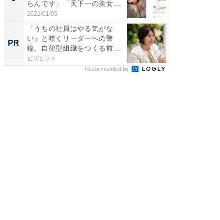
らんです」「天下一の美女で
のお父さ
す...
2022/01/05
2026/08/0
「うちの社員はやる気がな
【見城徹
い」と嘆くリーダーへの警
も変わ
PR
PR
鐘。自律型組織をつくる前に
外せな...
ビズヒント
FINCHI o
Recommended by