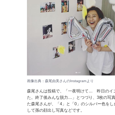
画像出典：森尾由美さんの
Instagram
より
森尾さんは投稿で、「一夜明けて… 昨日のイ
た。終了後みんな脱力…」とつづり、3枚の写真
た森尾さんが、「4」と「0」のシルバー色を
して孫の顔出し写真などです。