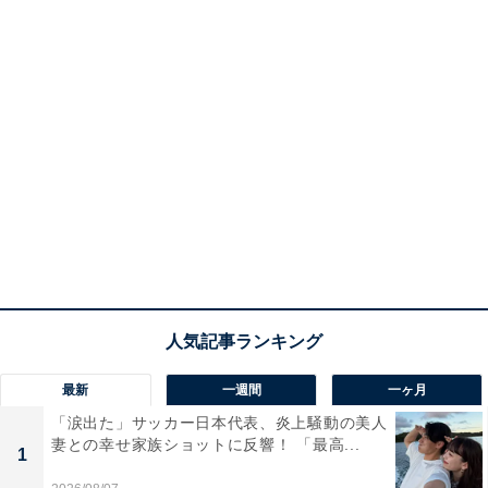
最新
一週間
一ヶ月
「涙出た」サッカー日本代表、炎上騒動の美人
妻との幸せ家族ショットに反響！ 「最高...
1