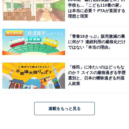
学校も…「こども110番の家」
は本当に必要？ PTAが直面する
理想と現実
「青春18きっぷ」販売激減の裏
に何が？ 連続利用の厳格化だけ
ではない「本当の理由」
「移民」に冷たいのはどっちな
のか？ スイスの厳格過ぎる学歴
選別と、日本の曖昧過ぎる外国
人政策
連載をもっと見る