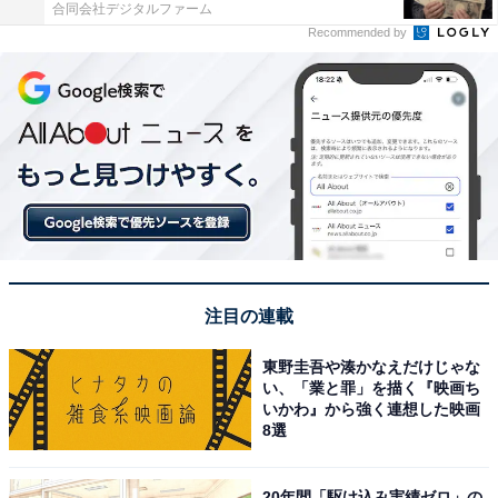
合同会社デジタルファーム
Recommended by
注目の連載
東野圭吾や湊かなえだけじゃな
い、「業と罪」を描く『映画ち
いかわ』から強く連想した映画
8選
20年間「駆け込み実績ゼロ」の