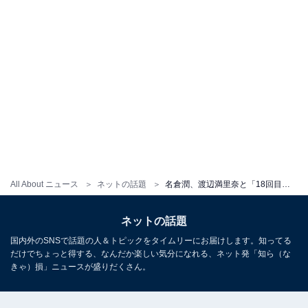
All About ニュース
ネットの話題
名倉潤、渡辺満里奈と「18回目の結婚記念日」を祝う夫婦ショットを公開！ 「素敵なご夫婦すぎて」の声
ネットの話題
国内外のSNSで話題の人＆トピックをタイムリーにお届けします。知ってる
だけでちょっと得する、なんだか楽しい気分になれる、ネット発「知ら（な
きゃ）損」ニュースが盛りだくさん。