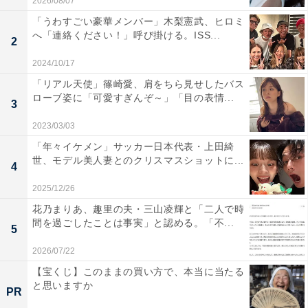
2026/08/07
「うわすごい豪華メンバー」木梨憲武、ヒロミ
へ「連絡ください！」呼び掛ける。ISS...
2
2024/10/17
「リアル天使」篠崎愛、肩をちら見せしたバス
ローブ姿に「可愛すぎんぞ～」「目の表情...
3
2023/03/03
「年々イケメン」サッカー日本代表・上田綺
世、モデル美人妻とのクリスマスショットに...
4
2025/12/26
花乃まりあ、趣里の夫・三山凌輝と「二人で時
間を過ごしたことは事実」と認める。「不...
5
2026/07/22
【宝くじ】このままの買い方で、本当に当たる
と思いますか
PR