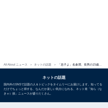
All About ニュース
ネットの話題
「息子よ」名倉潤、長男の15歳誕生日に顔出しショットと“胸熱”メッセージ！ 「めちゃ素敵なお父さん」
ネットの話題
国内外のSNSで話題の人＆トピックをタイムリーにお届けします。知ってる
だけでちょっと得する、なんだか楽しい気分になれる、ネット発「知ら（な
きゃ）損」ニュースが盛りだくさん。