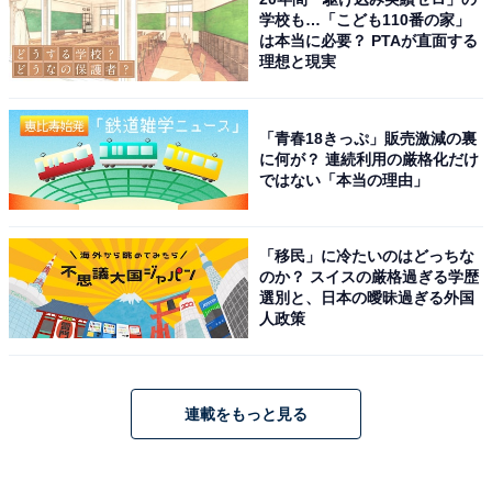
学校も…「こども110番の家」
は本当に必要？ PTAが直面する
理想と現実
「青春18きっぷ」販売激減の裏
に何が？ 連続利用の厳格化だけ
ではない「本当の理由」
「移民」に冷たいのはどっちな
のか？ スイスの厳格過ぎる学歴
選別と、日本の曖昧過ぎる外国
人政策
連載をもっと見る