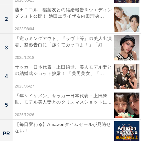
2026/03/25
藤田ニコル、稲葉友との結婚報告＆ウエディン
グフォト公開！ 池田エライザ＆内田理央...
2
2023/08/04
「逆カミングアウト」『ラヴ上等』の美人出演
者、整形告白に「潔くてカッコよ！」「好...
3
2025/12/18
サッカー日本代表・上田綺世、美人モデル妻と
の結婚式ショット披露！ 「美男美女」「...
4
2023/06/27
「年々イケメン」サッカー日本代表・上田綺
世、モデル美人妻とのクリスマスショットに...
5
2025/12/26
【毎日変わる】Amazonタイムセールが見逃せ
ない！
PR