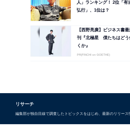
人」ランキング！ 2位「有
弘行」、1位は？
【西野亮廣】ビジネス書最
刊『北極星 僕たちはどう
くか』
PR(FINCHI on GOETHE)
リサーチ
編集部が独自目線で調査したトピックスをはじめ、最新のリリース