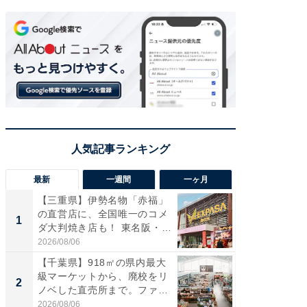
最新
一週間
一ヶ月
【三重県】伊勢名物「赤福」
【兵庫
の直営店に、全国唯一のコメ
ーメン
1
1
ダ大判焼き店も！ 東名阪・
再現した
伊...
道...
2026/08/06
2026/08/0
【千葉県】918㎡の県内最大
【三重
級マーケットから、廃校をリ
の直営
2
2
ノベした直売所まで。ファ
ダ大判焼
ー...
伊...
2026/08/06
2026/08/0