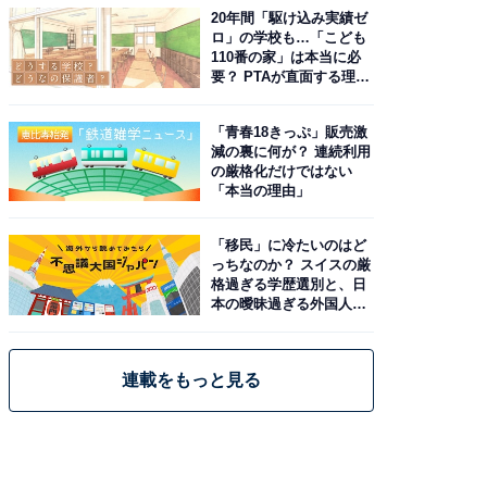
20年間「駆け込み実績ゼ
ロ」の学校も…「こども
110番の家」は本当に必
要？ PTAが直面する理想
と現実
「青春18きっぷ」販売激
減の裏に何が？ 連続利用
の厳格化だけではない
「本当の理由」
「移民」に冷たいのはど
っちなのか？ スイスの厳
格過ぎる学歴選別と、日
本の曖昧過ぎる外国人政
策
連載をもっと見る