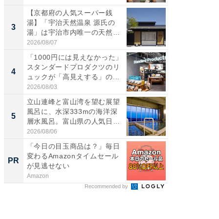
【京都府の人気スーパー銭
【千葉県
湯】「宇治天然温泉 源氏の
級マー
3
3
湯」は宇治市内唯一の天然温
ノベし
泉と...
ー...
2026/08/07
2026/08/0
「1000円には見えなかった」
ステラ
スタンダードプロダクツのリ
詰め放題
4
4
ュックが「高見えする」の...
00円で「
2026/08/03
2026/08/0
立山連峰と富山湾を望む展望
立山連
風呂に、水深333mの海洋深
風呂に、
5
5
層水風呂。富山県の人気日
層水風
帰...
帰...
2026/08/06
2026/08/0
「今日の目玉商品は？」毎日
GOETH
変わるAmazonタイムセール
を組み
PR
PR
が見逃せない
Amazon
FINCHI o
Recommended by