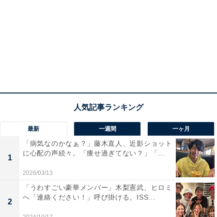
最新
一週間
一ヶ月
「病気なのかなぁ？」藤木直人、近影ショット
に心配の声続々。「痩せ過ぎてない？」「...
1
2026/03/13
「うわすごい豪華メンバー」木梨憲武、ヒロミ
へ「連絡ください！」呼び掛ける。ISS...
2