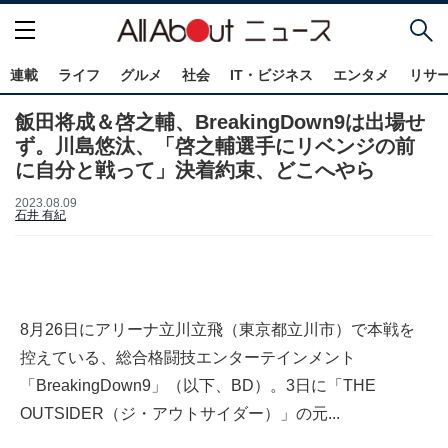
連載
ライフ
グルメ
社会
IT・ビジネス
エンタメ
リサ
飯田将成＆啓之輔、BreakingDown9は出場せ
ず。川島悠汰、「啓之輔選手にリベンジの前
に自分と戦って」決着約束、どこへやら
2023.08.09
石井 有紀
8月26日にアリーナ立川立飛（東京都立川市）で本戦を
控えている、総合格闘技エンターテインメント
「BreakingDown9」（以下、BD）。3日に「THE
OUTSIDER（ジ・アウトサイダー）」の元...