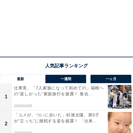
最新
一週間
一ヶ月
辻希美、「7人家族になって初めての」箱根へ
の“楽しかった”家族旅行を披露！ 集合...
1
2026/04/05
「ユメが、ついに歩いた」杉浦太陽、第5子
が“立っち”に挑戦する姿を披露！ 「出来...
2