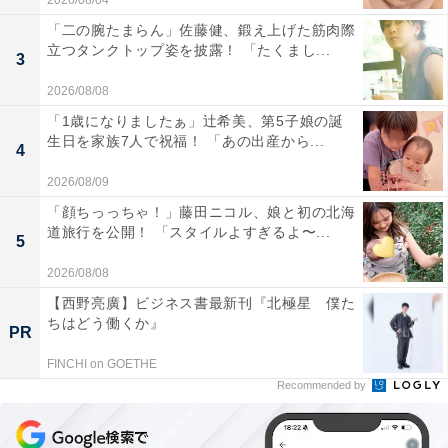
2026/08/04
「二の腕たまらん」佐藤健、鍛え上げた筋肉際
立つタンクトップ姿を披露！ 「たくまし...
3
2026/08/08
「1歳になりましたぁ」辻希美、第5子娘の誕
生日を家族7人で祝福！ 「あの出産から...
4
2026/08/09
「顔ちっっちゃ！」藤田ニコル、娘と初の北海
道旅行を公開！ 「スタイルよすぎるよ〜...
5
2026/08/08
【西野亮廣】ビジネス書最新刊『北極星 僕た
ちはどう働くか』
PR
FINCHI on GOETHE
Recommended by