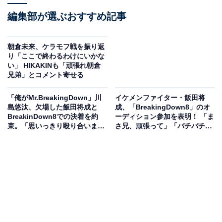
編集部が選ぶおすすめ記事
朝倉未来、ケラモフ戦を振り返
り「ここで終わるわけにいかな
い」 HIKAKINも「頑張れ朝倉
兄弟」とコメント寄せる
「俺がMr.BreakingDown」川
イケメンファイター・飯田将
島悠汰、欠場した飯田将成と
成、「BreakingDown8」のオ
BreakinDown8での決着を約
ーディション参加を表明！ 「ま
束。「思いっきり殴り合いまし
さ兄、頑張って」「バチバチの
ょう！」
殴り合い期待」