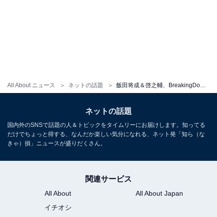
All About ニュース
ネットの話題
飯田将成＆啓之輔、BreakingDown9は出場せず。川島悠汰、「啓之輔選手にリベンジの前に自分と戦って」決着約束、どこへやら
ネットの話題
国内外のSNSで話題の人＆トピックをタイムリーにお届けします。知ってる
だけでちょっと得する、なんだか楽しい気分になれる、ネット発「知ら（な
きゃ）損」ニュースが盛りだくさん。
関連サービス
All About
All About Japan
イチオシ