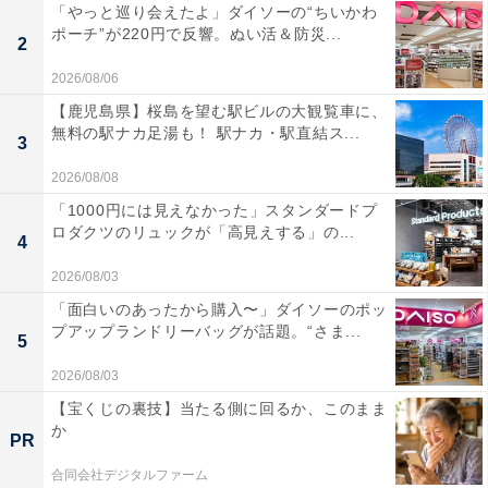
「やっと巡り会えたよ」ダイソーの“ちいかわ
ポーチ”が220円で反響。ぬい活＆防災...
2
2026/08/06
【鹿児島県】桜島を望む駅ビルの大観覧車に、
無料の駅ナカ足湯も！ 駅ナカ・駅直結ス...
3
2026/08/08
「1000円には見えなかった」スタンダードプ
ロダクツのリュックが「高見えする」の...
4
2026/08/03
「面白いのあったから購入〜」ダイソーのポッ
プアップランドリーバッグが話題。“さま...
5
2026/08/03
【宝くじの裏技】当たる側に回るか、このまま
か
PR
合同会社デジタルファーム