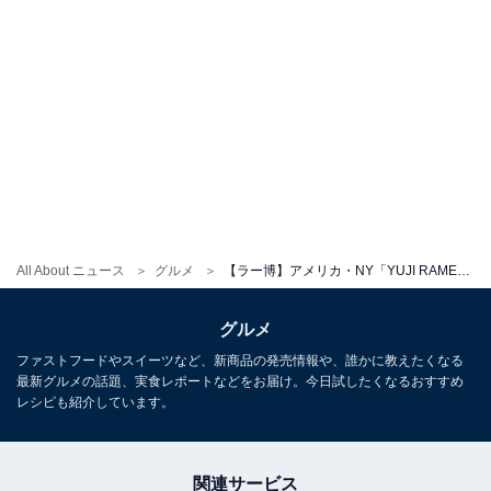
All About ニュース
グルメ
【ラー博】アメリカ・NY「YUJI RAMEN」5年ぶりに復活！ マグロのアラを活用したツナコツラーメンとは？
グルメ
ファストフードやスイーツなど、新商品の発売情報や、誰かに教えたくなる
最新グルメの話題、実食レポートなどをお届け。今日試したくなるおすすめ
レシピも紹介しています。
関連サービス