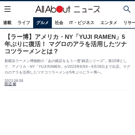
連載
ライフ
グルメ
社会
IT・ビジネス
エンタメ
リサ
【ラー博】アメリカ・NY「YUJI RAMEN」5
年ぶりに復活！ マグロのアラを活用したツナ
コツラーメンとは？
新横浜ラーメン博物館の「あの銘店をもう一度“銘店シリーズ”」第20弾とし
て、アメリカ・NY「YUJI RAMEN」が2023年8月8～8月28日まで出店。マグ
ロのアラを活用したツナコツラーメンが5年ぶりにラー博へ。
2023.08.08
田辺 紫