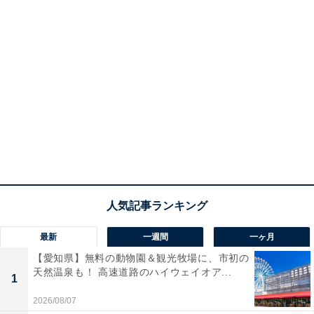
最新
一週間
一ヶ月
【愛知県】無料の動物園＆観光牧場に、市初の
天然温泉も！ 高速道路のハイウェイオア...
1
2026/08/07