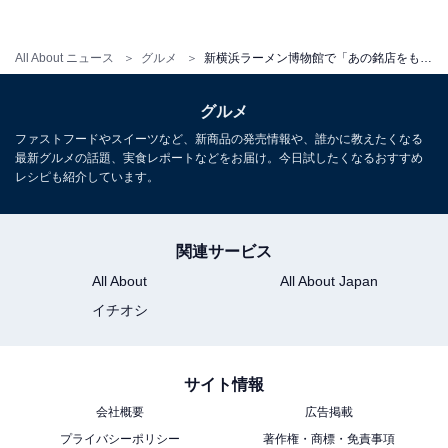
All About ニュース
グルメ
新横浜ラーメン博物館で「あの銘店をもう一度“94年組”」始動！ 創業メンバーが3カ月ごとに出店
グルメ
ファストフードやスイーツなど、新商品の発売情報や、誰かに教えたくなる
創業メンバーが3カ月ごとにリレー形式で出店
最新グルメの話題、実食レポートなどをお届け。今日試したくなるおすすめ
レシピも紹介しています。
関連サービス
All About
All About Japan
イチオシ
サイト情報
会社概要
広告掲載
プライバシーポリシー
著作権・商標・免責事項