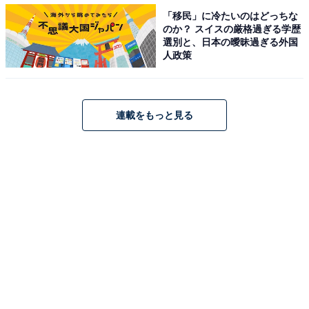
博物館はラーメン店の皆さまのご決断、ご協力があっ
「移民」に冷たいのはどっちな
て、現在まで続けられてきたと思っております。その中
のか？ スイスの厳格過ぎる学歴
選別と、日本の曖昧過ぎる外国
でも、創業8店舗の店主の方々は、先例のない未知の事
人政策
業にも関わらず出店をご決断いただき、新横浜ラーメン
博物館がスタートしました。この決断がなければスター
トしなかったという想いから、『あの銘店をもう一度“94
連載をもっと見る
年組”』を新たに設けスタートします」とコメントしてい
ます。