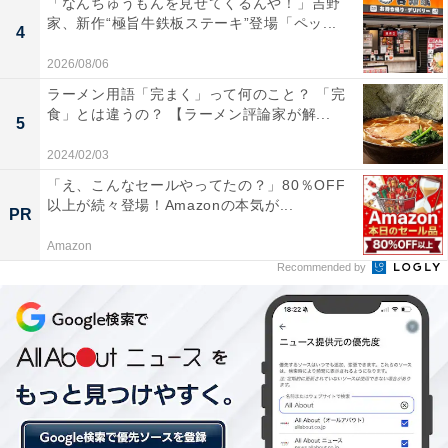
「なんちゅうもんを見せてくるんや！」吉野
タートしたのは1990年3月のこと。翌年の5月には新横浜
家、新作“極旨牛鉄板ステーキ”登場「ペッ...
4
ラーメン博物館設立準備室が立ち上がり、そこからスタ
ッフが1000軒以上のラーメンを食べ歩き、約3年間かけ
2026/08/06
て誘致交渉し、オープンにこぎつけました。
ラーメン用語「完まく」って何のこと？ 「完
食」とは違うの？ 【ラーメン評論家が解...
5
2024/02/03
創業時のメンバーは､札幌「すみれ」、喜多方「大安食
「え、こんなセールやってたの？」80％OFF
堂」、阿佐ヶ谷「げんこつ屋」、環七「野方ホープ」、
以上が続々登場！Amazonの本気が...
PR
目黒「支那そば 勝丸」、横浜「六角家」、博多「一風
堂」、熊本「こむらさき」の8店舗。熊本「こむらさ
Amazon
Recommended by
き」は、現在も常設店として出店し続けています。