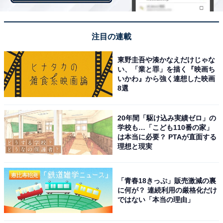
注目の連載
東野圭吾や湊かなえだけじゃな
開業前の新横浜の様子。空き地の手前部分がラー博建設場所（提供：奈良建
い、「業と罪」を描く『映画ち
設）
いかわ』から強く連想した映画
8選
開業にあたり、一番の難題は出店店舗の誘致だったとい
います。フードアミューズメントパークという業態が存
20年間「駆け込み実績ゼロ」の
在しなかったこと、当時の新横浜は現在ほど人流が多く
学校も…「こども110番の家」
なかったこと、「博物館」という形態にこだわったため
は本当に必要？ PTAが直面する
理想と現実
入場料がかかること、などの理由から、誘致交渉は困難
を極めたそうです。
「青春18きっぷ」販売激減の裏
に何が？ 連続利用の厳格化だけ
ではない「本当の理由」
ラー博は「これまでご出店いただいた50店舗の全ての店
主の決断に、心より感謝しております。新横浜ラーメン