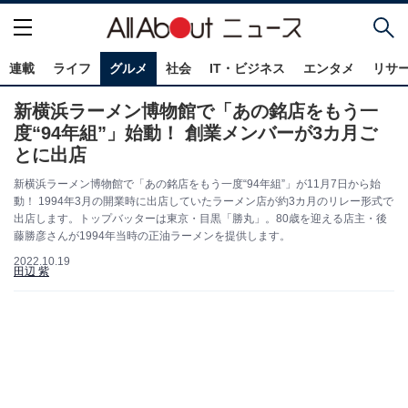
連載
ライフ
グルメ
社会
IT・ビジネス
エンタメ
リサ
新横浜ラーメン博物館で「あの銘店をもう一
度“94年組”」始動！ 創業メンバーが3カ月ご
とに出店
新横浜ラーメン博物館で「あの銘店をもう一度“94年組”」が11月7日から始
動！ 1994年3月の開業時に出店していたラーメン店が約3カ月のリレー形式で
出店します。トップバッターは東京・目黒「勝丸」。80歳を迎える店主・後
藤勝彦さんが1994年当時の正油ラーメンを提供します。
2022.10.19
田辺 紫