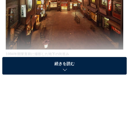
1994年開業直前に撮影した地下の街並み
続きを読む
新横浜ラーメン博物館（以下、ラー博）は2024年に迎え
る30周年に向けて、7月1日から「あの銘店をもう一度」
プロジェクトをスタート。過去に出店したことのある約
40店舗の銘店が2年間かけ3週間のリレー形式でラー博に
出店します。2022年10月現在、第6弾岡山・笠岡「中華
そば 坂本」が出店中。
11月7日からは、並行して1994年の創業メンバーがリレ