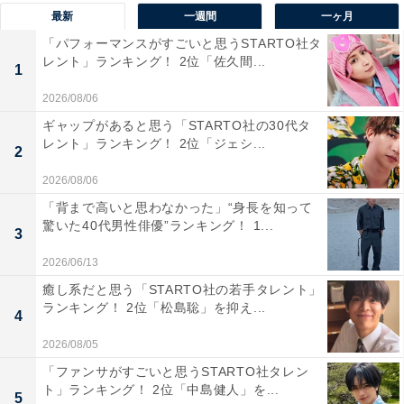
最新
一週間
一ヶ月
便局に併設されている店舗で利用が可能。普段通ってい
「パフォーマンスがすごいと思うSTARTO社タ
る郵便局で口座開設から登録情報の変更までできるのが
レント」ランキング！ 2位「佐久間...
魅力の1つです。
1
2026/08/06
アンケートでは、「ゆうちょ銀行はどこに行っても地方
ギャップがあると思う「STARTO社の30代タ
レント」ランキング！ 2位「ジェシ...
密着型のような親近感のある接客だと思います」（埼玉
2
県／40代男性）、「地元密着で説明が丁寧だから」（奈
2026/08/06
良県／40代女性）、「窓口での対応がいつも分かりやす
「背まで高いと思わなかった」“身長を知って
く、プラスアルファの情報を教えてくれる」（東京都／
驚いた40代男性俳優”ランキング！ 1...
3
40代女性）などの声が挙げられていました。
2026/06/13
癒し系だと思う「STARTO社の若手タレント」
ランキング！ 2位「松島聡」を抑え...
※回答者コメントは原文ママです
4
2026/08/05
＞6位までの全ランキング結果を見る
「ファンサがすごいと思うSTARTO社タレン
ト」ランキング！ 2位「中島健人」を...
5