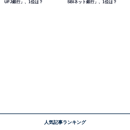
UFJ銀行」、1位は？
SBIネット銀行」、1位は？
第1位：ゆうちょ銀行（61票）
第1位は「ゆうちょ銀行」でした。「日本郵政グルー
プ」に属する銀行です。ゆうちょ銀行のサービスは、郵