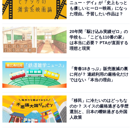
ニュー・デイ』が「史上もっと
も優しいヒーロー映画」になっ
た理由。予習したい作品は？
こちらもおすすめ
20年間「駆け込み実績ゼロ」の
安全だと思う「銀行」ランキング！ 2位「ゆう
学校も…「こども110番の家」
ちょ銀行」、1位は？
は本当に必要？ PTAが直面する
理想と現実
「青春18きっぷ」販売激減の裏
に何が？ 連続利用の厳格化だけ
ではない「本当の理由」
1
2
「移民」に冷たいのはどっちな
のか？ スイスの厳格過ぎる学歴
選別と、日本の曖昧過ぎる外国
人政策