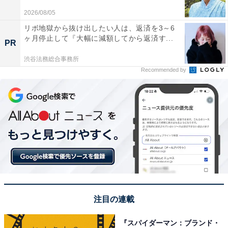
この記事の筆者：長谷川 優人
2026/08/05
1990年生まれ。30代突入と同時期に未経験でライター業
リボ地獄から抜け出したい人は、返済を3～6
を開始。日常系アニメと車好き。女性声優さんにも関心
ヶ月停止して『大幅に減額してから返済す...
PR
をもち個人的にイベントへ参加している。現在の所有車
渋谷法務総合事務所
はスズキ ワゴンR（MH95S）。各地のアニメ作品の舞台
Recommended by
となった場所を聖地巡礼すべくドライブに出かける。
注目の連載
『スパイダーマン：ブランド・