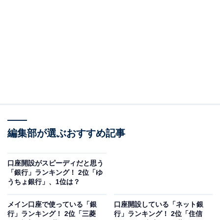
第2位は「三菱UFJ銀行」でした。「三菱UFJフィナンシ
ャル・グループ」に属している国内大手の銀行です。
三菱UFJ銀行の窓口対応で特徴に挙げられるのが「テレ
ビ電話」です。店舗のATMコーナーもしくはロビーにテ
レビ電話の端末が用意されており、オペレーターと通話
して住所や電話番号などの登録情報が変更できます。
アンケートでは、「初めて口座開設に行った時、とても
編集部が選ぶおすすめ記事
丁寧に対応してくださったことが印象的だったから」
（東京都／20代女性）、「スマホの機種変をしたとき、
操作を誤ってしまいネットバンキングが使えなくなり、
口座開設がスピーディだと思う
「銀行」ランキング！ 2位「ゆ
急いで解決しなくてはならなかったが、電話サポートの
うちょ銀行」、1位は？
方が丁寧だった」（東京都／50代女性）、「大手銀行で
接客も丁寧だから」（広島県／50代女性）などのコメン
メイン口座で使っている「銀
口座開設している「ネット銀
行」ランキング！ 2位「三菱
行」ランキング！ 2位「住信
トが集まりました。