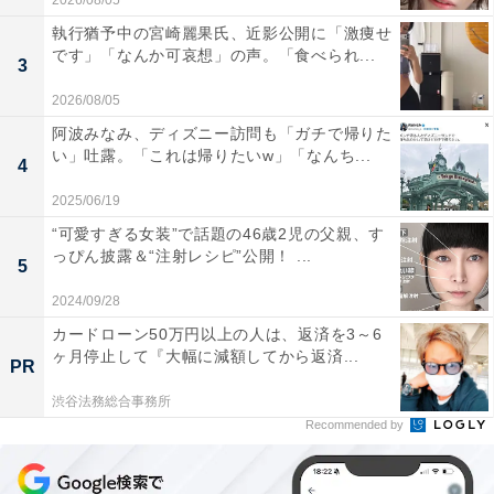
2026/08/05
執行猶予中の宮崎麗果氏、近影公開に「激痩せ
です」「なんか可哀想」の声。「食べられ...
3
2026/08/05
阿波みなみ、ディズニー訪問も「ガチで帰りた
い」吐露。「これは帰りたいw」「なんち...
4
2025/06/19
“可愛すぎる女装”で話題の46歳2児の父親、す
っぴん披露＆“注射レシピ”公開！ ...
5
2024/09/28
カードローン50万円以上の人は、返済を3～6
ヶ月停止して『大幅に減額してから返済...
PR
渋谷法務総合事務所
Recommended by