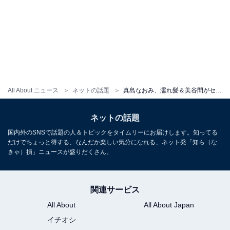
All About ニュース
ネットの話題
真島なおみ、濡れ髪＆美谷間がセクシーな水着姿を披露！ 「魅惑のボディー！」「水も滴るいい女」
ネットの話題
国内外のSNSで話題の人＆トピックをタイムリーにお届けします。知ってる
だけでちょっと得する、なんだか楽しい気分になれる、ネット発「知ら（な
きゃ）損」ニュースが盛りだくさん。
関連サービス
All About
All About Japan
イチオシ