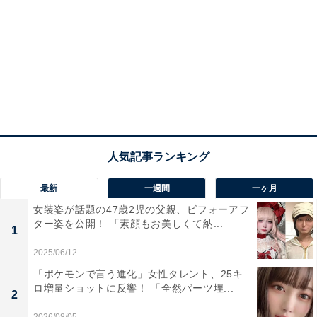
最新
一週間
一ヶ月
女装姿が話題の47歳2児の父親、ビフォーアフ
ター姿を公開！ 「素顔もお美しくて納...
1
2025/06/12
「ポケモンで言う進化」女性タレント、25キ
ロ増量ショットに反響！ 「全然パーツ埋...
2