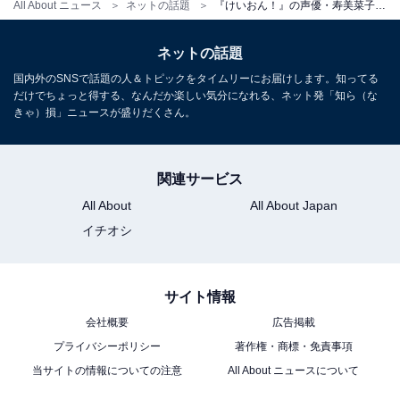
All About ニュース
ネットの話題
『けいおん！』の声優・寿美菜子、結婚を報告！ 「人妻ティータイムが完全体に」「これでスフィアの皆さん全員が既婚者」
ネットの話題
国内外のSNSで話題の人＆トピックをタイムリーにお届けします。知ってる
だけでちょっと得する、なんだか楽しい気分になれる、ネット発「知ら（な
きゃ）損」ニュースが盛りだくさん。
関連サービス
All About
All About Japan
イチオシ
サイト情報
会社概要
広告掲載
プライバシーポリシー
著作権・商標・免責事項
当サイトの情報についての注意
All About ニュースについて