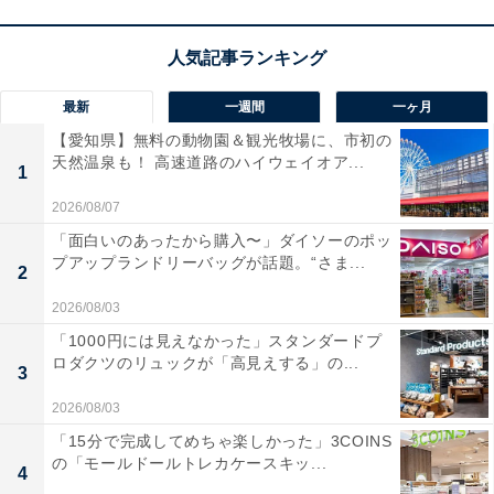
最新
一週間
一ヶ月
【愛知県】無料の動物園＆観光牧場に、市初の
天然温泉も！ 高速道路のハイウェイオア...
1
2026/08/07
「面白いのあったから購入〜」ダイソーのポッ
プアップランドリーバッグが話題。“さま...
2
2026/08/03
「1000円には見えなかった」スタンダードプ
ロダクツのリュックが「高見えする」の...
3
2026/08/03
「15分で完成してめちゃ楽しかった」3COINS
の「モールドールトレカケースキッ...
4