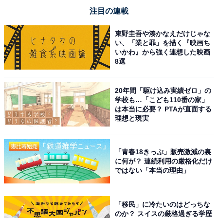
注目の連載
東野圭吾や湊かなえだけじゃな
い、「業と罪」を描く『映画ち
いかわ』から強く連想した映画
8選
20年間「駆け込み実績ゼロ」の
学校も…「こども110番の家」
は本当に必要？ PTAが直面する
理想と現実
「青春18きっぷ」販売激減の裏
に何が？ 連続利用の厳格化だけ
ではない「本当の理由」
「移民」に冷たいのはどっちな
のか？ スイスの厳格過ぎる学歴