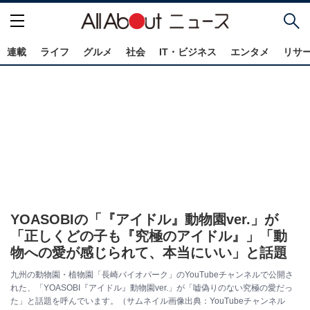
連載
ライフ
グルメ
社会
IT・ビジネス
エンタメ
リサ
YOASOBIの「『アイドル』動物園ver.」が
「正しくどの子も『究極のアイドル』」「動
物への愛が感じられて、本当にいい」と話題
九州の動物園・植物園「長崎バイオパーク」のYouTubeチャンネルで公開さ
れた、「YOASOBI『アイドル』動物園ver.」が「嘘偽りのない究極の愛だっ
た」と話題を呼んでいます。（サムネイル画像出典：YouTubeチャンネル