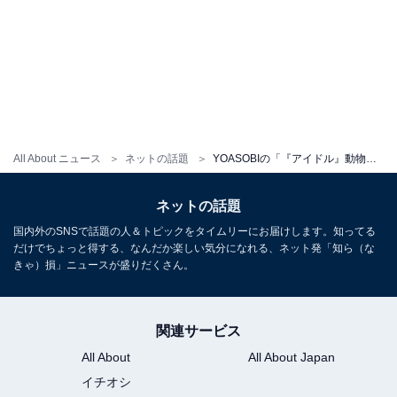
All About ニュース
ネットの話題
YOASOBIの「『アイドル』動物園ver.」が「正しくどの子も『究極のアイドル』」「動物への愛が感じられて、本当にいい」と話題
ネットの話題
国内外のSNSで話題の人＆トピックをタイムリーにお届けします。知ってる
だけでちょっと得する、なんだか楽しい気分になれる、ネット発「知ら（な
きゃ）損」ニュースが盛りだくさん。
関連サービス
All About
All About Japan
イチオシ