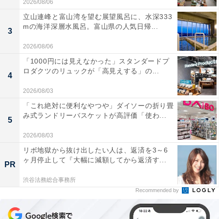
2026/08/06
立山連峰と富山湾を望む展望風呂に、水深333
mの海洋深層水風呂。富山県の人気日帰...
3
2026/08/06
「1000円には見えなかった」スタンダードプ
ロダクツのリュックが「高見えする」の...
4
2026/08/03
「これ絶対に便利なやつや」ダイソーの折り畳
み式ランドリーバスケットが高評価「使わ...
5
2026/08/03
リボ地獄から抜け出したい人は、返済を3～6
ヶ月停止して『大幅に減額してから返済す...
PR
渋谷法務総合事務所
Recommended by