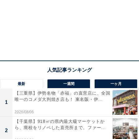
最新
一週間
一ヶ月
【三重県】伊勢名物「赤福」の直営店に、全国
唯一のコメダ大判焼き店も！ 東名阪・伊...
1
2026/08/06
【千葉県】918㎡の県内最大級マーケットか
ら、廃校をリノベした直売所まで。ファー...
2