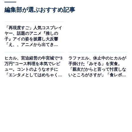
編集部が選ぶおすすめ記事
「再現度すご」人気コスプレイ
ヤー、話題のアニメ『推しの
子』アイの姿を披露し大反響
「え、、アニメから出てき
た？！」
ヒカル、宮迫経営の牛宮城で“3
ラファエル、休止中のヒカルが
万円”コース料理を本気でレビ
手掛けた「みそる」を実食。
ュー。コントのようなオチに
「親友だからと言って忖度しな
「エンタメとしてはめちゃくち
いところがさすが」「食レポガ
ゃ正解」
チで上手い」