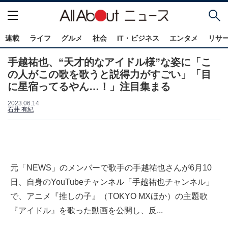
連載
ライフ
グルメ
社会
IT・ビジネス
エンタメ
リサ
手越祐也、“天才的なアイドル様”な姿に「こ
の人がこの歌を歌うと説得力がすごい」「目
に星宿ってるやん…！」注目集まる
2023.06.14
石井 有紀
元「NEWS」のメンバーで歌手の手越祐也さんが6月10
日、自身のYouTubeチャンネル「手越祐也チャンネル」
で、アニメ『推しの子』（TOKYO MXほか）の主題歌
『アイドル』を歌った動画を公開し、反...