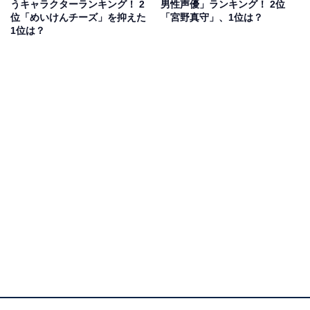
うキャラクターランキング！ 2
男性声優」ランキング！ 2位
位「めいけんチーズ」を抑えた
「宮野真守」、1位は？
話していないだけに、売れっ子の山寺さんが声優を担当
1位は？
していたことに驚いた人がいたのかもしれません。
アンケートの回答者コメントでは、「初めて知った時は
ビックリした」（大阪府／30代女性）、「山寺さんの普
段の声からかけ離れすぎているため」（神奈川県／20代
男性）、「チーズは長年聞いてきた親しみがある声なの
に、山ちゃんの声だとずっと気づくことができなかっ
た」（愛知県／20代女性）といった声が寄せられまし
た。