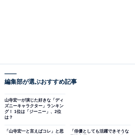
2位：めいけんチーズ（それいけ！ アンパンマ
ン）
2位は『それいけ！ アンパンマン』に登場する「めいけ
んチーズ」です。幅広い世代に愛されている同作の中
で、主要キャラクターとして人気なチーズ。ジャムおじ
さんのパン工場に住んでいる犬で、人間の言葉をよく理
編集部が選ぶおすすめ記事
解し、さまざまな形でアンパンマンたちをサポートしま
す。
山寺宏一が演じた好きな「ディ
ズニーキャラクター」ランキン
チーズがメインで活躍する話もあり、現在も高い人気を
グ！ 1位は「ジーニー」、2位
は？
獲得しています。そんなチーズは、他のキャラクターと
違い基本的には犬の言葉しか話せません。山寺さんは、
「山寺宏一と言えばコレ」と思
「俳優としても活躍できそうな
卓越した技術でチーズの感情を表現しています。言葉を