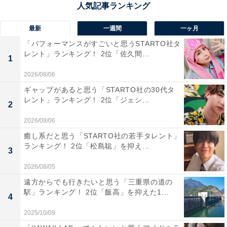
最新
一週間
一ヶ月
「パフォーマンスがすごいと思うSTARTO社タ
レント」ランキング！ 2位「佐久間...
1
2026/08/06
ギャップがあると思う「STARTO社の30代タ
レント」ランキング！ 2位「ジェシ...
1位：ドナルドダック
2
2026/08/06
1位は、ディズニー関連の作品に登場する「ドナルドダ
癒し系だと思う「STARTO社の若手タレント」
ック」です。ディズニーの仲間たちの中でも、1、2位を
ランキング！ 2位「松島聡」を抑え...
3
争う人気者のドナルドダック。世界的に有名なキャラク
2026/08/05
ターで、山寺さんは1989年から日本語吹き替えを続けて
遠方からでも行きたいと思う「三重県の道の
います。
駅」ランキング！ 2位「飯高」を抑えた1...
4
2025/10/09
負けず嫌いで感情表現が豊かなドナルドダックは「グ