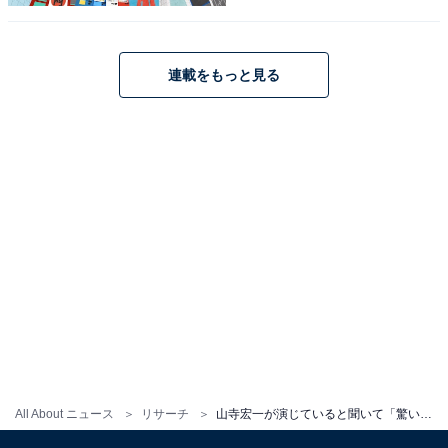
連載をもっと見る
こちらもおすすめ
山寺宏一が演じた好きな「日本のアニメキャラ
クター」ランキング！ 2位「カバお」、1位は？
1
2
All About ニュース
リサーチ
山寺宏一が演じていると聞いて「驚いたキャラクター」ランキング！ 1位は「ドナルドダック」、2位は？