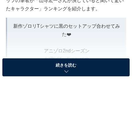
ッフの筆者が「山寺宏一さんが演じていると聞いて驚い
たキャラクター」ランキングを紹介します。
新作ゾロリTシャツに黒のセットアップ合わせてみ
た❤️
アニゾロ2ndシーズン
金曜6:55〜Eテレです
続きを読む
明日の2話もお楽しみに！
ヤバイTシャツ屋さんのEDサイコー✨
pic.twitter.com/XqNzbUsESX
— 山寺宏一 (@yamachanoha)
April 8, 2021
＞20位までの全ランキング結果を見る