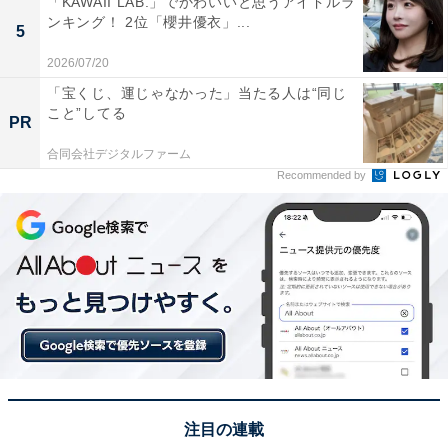
ワ、グワ」と独特な話し声が特徴的。山寺さんはインタ
「KAWAII LAB.」でかわいいと思うアイドルラ
ンキング！ 2位「櫻井優衣」...
ビューで「最も難しい役」と明かしています。なじみが
5
あるドナルドダックですが、普段の山寺さんの声とはか
2026/07/20
け離れていて、知らないファンも多いようです。
「宝くじ、運じゃなかった」当たる人は“同じ
こと”してる
PR
アンケートの回答者コメントでは、「あまりディズニー
合同会社デジタルファーム
作品を見ないので、このアンケートで初めて知りまし
Recommended by
た」（山口県／20代男性）、「合成音声か何かだと思っ
ていたから」（東京都／30代女性）、「エンドロールを
観て初めて分かった」（神奈川県／50代男性）といった
声が寄せられました。
※回答者コメントは原文ママです
＞20位までの全ランキング結果を見る
注目の連載