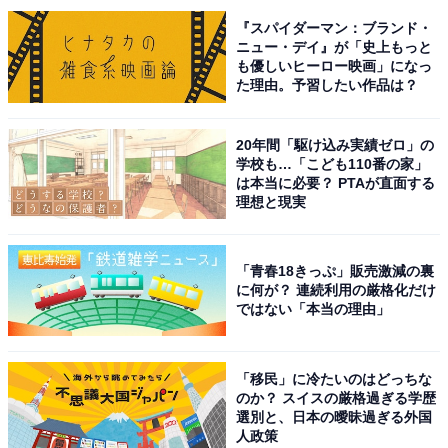
この記事の筆者：ゆるま 小林 プロフィール
『スパイダーマン：ブランド・
長年にわたってテレビ局でバラエティ番組、情報番組な
ニュー・デイ』が「史上もっと
どを制作。その後、フリーランスの編集・ライターに転
も優しいヒーロー映画」になっ
た理由。予習したい作品は？
身。芸能情報に精通し、週刊誌、ネットニュースでテレ
ビや芸能人に関するコラムなどを執筆。編集プロダクシ
ョン「ゆるま」を立ち上げる。
20年間「駆け込み実績ゼロ」の
学校も…「こども110番の家」
は本当に必要？ PTAが直面する
理想と現実
「青春18きっぷ」販売激減の裏
に何が？ 連続利用の厳格化だけ
ではない「本当の理由」
「移民」に冷たいのはどっちな
のか？ スイスの厳格過ぎる学歴
選別と、日本の曖昧過ぎる外国
人政策