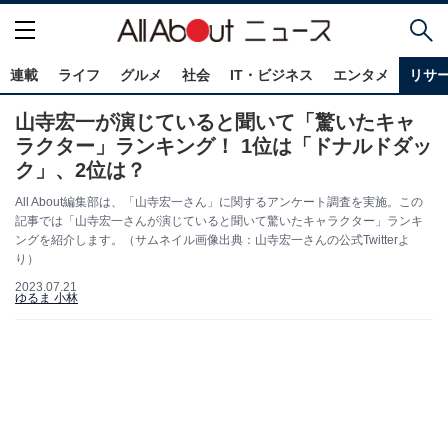
連載
ライフ
グルメ
社会
IT・ビジネス
エンタメ
リサ
山寺宏一が演じていると聞いて「驚いたキャ
ラクター」ランキング！ 1位は「ドナルドダッ
ク」、2位は？
All About編集部は、「山寺宏一さん」に関するアンケート調査を実施。この
記事では「山寺宏一さんが演じていると聞いて驚いたキャラクター」ランキ
ングを紹介します。（サムネイル画像出典：山寺宏一さんの公式Twitterよ
り）
2023.07.21
ゆるま 小林